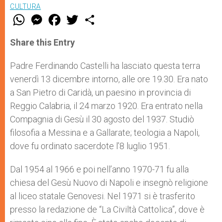
CULTURA
W
M
F
T
S
h
e
a
w
h
a
s
c
i
a
t
s
e
t
r
Share this Entry
s
e
b
t
e
A
n
o
e
p
g
o
r
Padre Ferdinando Castelli ha lasciato questa terra
p
e
k
venerdì 13 dicembre intorno, alle ore 19.30. Era nato
r
a San Pietro di Caridà, un paesino in provincia di
Reggio Calabria, il 24 marzo 1920. Era entrato nella
Compagnia di Gesù il 30 agosto del 1937. Studiò
filosofia a Messina e a Gallarate; teologia a Napoli,
dove fu ordinato sacerdote l’8 luglio 1951.
Dal 1954 al 1966 e poi nell’anno 1970-71 fu alla
chiesa del Gesù Nuovo di Napoli e insegnò religione
al liceo statale Genovesi. Nel 1971 si è trasferito
presso la redazione de “La Civiltà Cattolica”, dove è