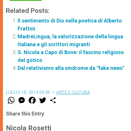
Related Posts:
Il sentimento di Dio nella poetica di Alberto
Frattini
MadreLingua, la valorizzazione della lingua
italiana e gli scrittori migranti
S. Nicola a Capo di Bove: il fascino religioso
del gotico
Dal relativismo alla sindrome da "fake news"
LUGLIO 18, 2014 00:00
ARTE E CULTURA
W
M
F
T
S
h
e
a
w
h
a
s
c
i
a
t
s
e
t
r
Share this Entry
s
e
b
t
e
A
n
o
e
p
g
o
r
Nicola Rosetti
p
e
k