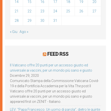
14
15
16
17
18
19
20
21
22
23
24
25
26
27
28
29
30
31
« Giu
Ago »
FEED RSS
Il Vaticano offre 20 punti per un accesso giusto ed
universale ai vaccini, per un mondo più sano e giusto
Dicembre 29, 2020
Comunicato Stampa della Commissione Vaticana Covid-
19 e della Pontificia Accademia per la Vita The post Il
Vaticano offre 20 punti per un accesso giusto ed
universale ai vaccini, per un mondo più sano e giusto
appeared first on ZENIT - Italiano.
LEV: “Papa Francesco. Un uomo di parola”, dietro le quinte