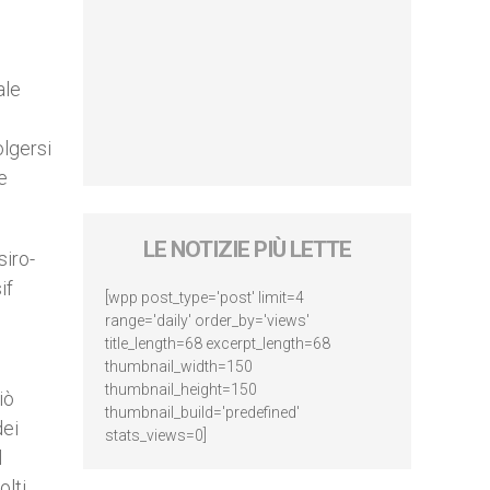
ale
olgersi
 e
LE NOTIZIE PIÙ LETTE
siro-
if
[wpp post_type='post' limit=4
range='daily' order_by='views'
title_length=68 excerpt_length=68
thumbnail_width=150
thumbnail_height=150
iò
thumbnail_build='predefined'
dei
stats_views=0]
l
olti