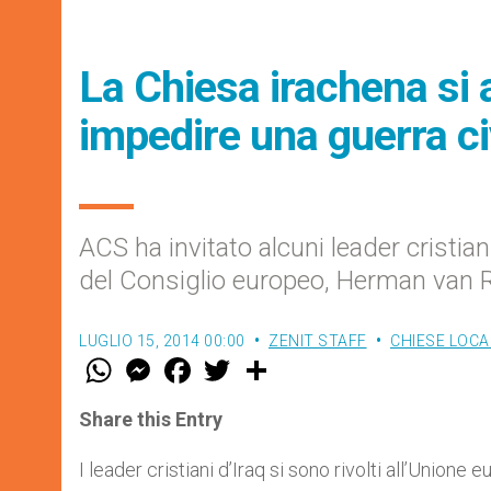
La Chiesa irachena si a
impedire una guerra ci
ACS ha invitato alcuni leader cristiani
del Consiglio europeo, Herman van R
LUGLIO 15, 2014 00:00
ZENIT STAFF
CHIESE LOCA
W
M
F
T
S
h
e
a
w
h
a
s
c
i
a
t
s
e
t
r
Share this Entry
s
e
b
t
e
A
n
o
e
p
g
o
r
I leader cristiani d’Iraq si sono rivolti all’Unione 
p
e
k