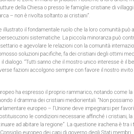
ture della Chiesa o presso le famiglie cristiane di villaggi 
rca – non è rivolta soltanto ai cristiani”.
 illustrato il fondamentale ruolo che la loro comunità può 
 persecuzioni sistematiche. La piccola minoranza può contr
o settario e agevolare le relazioni con la comunità internazio
mosso soluzioni pacifiche, fa dei cristiani degli ottimi med
il dialogo. “Tutti sanno che il mostro unico interesse è il b
verse fazioni accolgono sempre con favore il nostro invito
uropeo ha espresso il proprio rammarico, notando come la
mondo il dramma dei cristiani mediorientali. “Non possiamo
 parlamentare europeo – l’Unione deve impegnarsi per favor
tituiscono le condizioni necessarie affinché i cristiani, la 
uare ad abitare la regione”. La questione irachena è tra i
l Consiglio europeo dei capi di governo degli Stati membri.