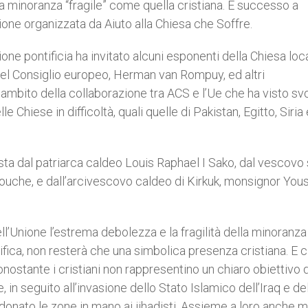
na minoranza “fragile” come quella cristiana. È successo a
nione organizzata da Aiuto alla Chiesa che Soffre.
ione pontificia ha invitato alcuni esponenti della Chiesa loc
 del Consiglio europeo, Herman van Rompuy, ed altri
ll’ambito della collaborazione tra ACS e l’Ue che ha visto sv
le Chiese in difficoltà, quali quelle di Pakistan, Egitto, Siria
a dal patriarca caldeo Louis Raphael I Sako, dal vescovo 
uche, e dall’arcivescovo caldeo di Kirkuk, monsignor Yous
ell’Unione l’estrema debolezza e la fragilità della minoranza
ifica, non resterà che una simbolica presenza cristiana. E c
 Nonostante i cristiani non rappresentino un chiaro obiettivo 
 in seguito all’invasione dello Stato Islamico dell’Iraq e de
ndonato le zone in mano ai jihadisti. Assieme a loro anche m