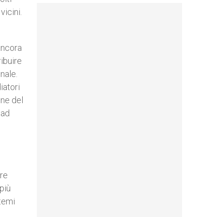
vicini.
ancora
ibuire
nale.
iatori
ene del
 ad
ire
più
 temi