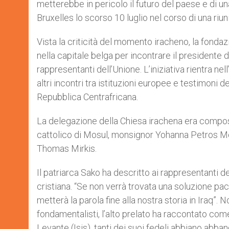
metterebbe in pericolo il futuro del paese e di u
r
Bruxelles lo scorso 10 luglio nel corso di una riu
Vista la criticità del momento iracheno, la fondaz
nella capitale belga per incontrare il presidente
rappresentanti dell’Unione. L’iniziativa rientra ne
altri incontri tra istituzioni europee e testimoni del
Repubblica Centrafricana.
La delegazione della Chiesa irachena era compost
cattolico di Mosul, monsignor Yohanna Petros Mo
Thomas Mirkis.
Il patriarca Sako ha descritto ai rappresentanti d
cristiana. “Se non verrà trovata una soluzione pac
metterà la parola fine alla nostra storia in Iraq”.
fondamentalisti, l’alto prelato ha raccontato come,
Levante (Isis), tanti dei suoi fedeli abbiano abba