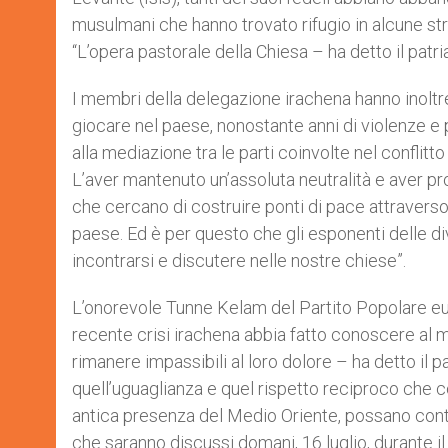
musulmani che hanno trovato rifugio in alcune strut
“L’opera pastorale della Chiesa – ha detto il patria
I membri della delegazione irachena hanno inoltre
giocare nel paese, nonostante anni di violenze e
alla mediazione tra le parti coinvolte nel conflitt
L’aver mantenuto un’assoluta neutralità e aver pro
che cercano di costruire ponti di pace attraverso 
paese. Ed è per questo che gli esponenti delle di
incontrarsi e discutere nelle nostre chiese”.
L’onorevole Tunne Kelam del Partito Popolare e
recente crisi irachena abbia fatto conoscere al 
rimanere impassibili al loro dolore – ha detto il
quell’uguaglianza e quel rispetto reciproco che cos
antica presenza del Medio Oriente, possano contin
che saranno discussi domani, 16 luglio, durante i