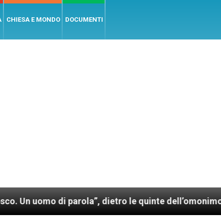
A
CHIESA E MONDO
DOCUMENTI
 di parola”, dietro le quinte dell’omonimo film di Wi