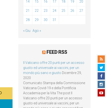
14
15
16
17
18
19
20
21
22
23
24
25
26
27
28
29
30
31
« Giu
Ago »
FEED RSS
Il Vaticano offre 20 punti per un accesso
giusto ed universale ai vaccini, per un
mondo più sano e giusto
Dicembre 29,
2020
Comunicato Stampa della Commissione
Vaticana Covid-19 e della Pontificia
Accademia per la Vita The post Il
Vaticano offre 20 punti per un accesso
giusto ed universale ai vaccini, per un