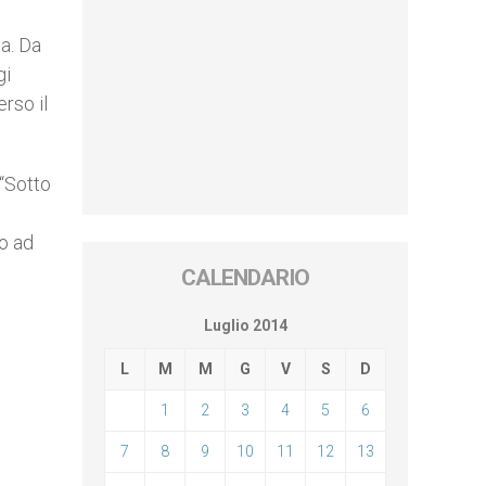
a. Da
gi
rso il
 “Sotto
no ad
CALENDARIO
Luglio 2014
L
M
M
G
V
S
D
1
2
3
4
5
6
7
8
9
10
11
12
13