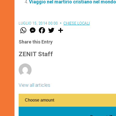
Viaggio nel martirio cristiano nel mondo
LUGLIO 15, 2014 00:00
CHIESE LOCALI
W
M
F
T
S
h
e
a
w
h
a
s
c
i
a
t
s
e
t
r
Share this Entry
s
e
b
t
e
A
n
o
e
p
g
o
r
ZENIT Staff
p
e
k
r
View all articles