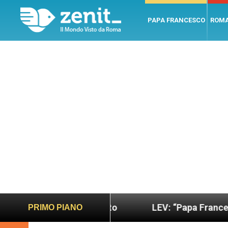
PAPA FRANCESCO
ROM
iù sano e giusto
LEV: “Papa Francesco. Un uomo
PRIMO PIANO