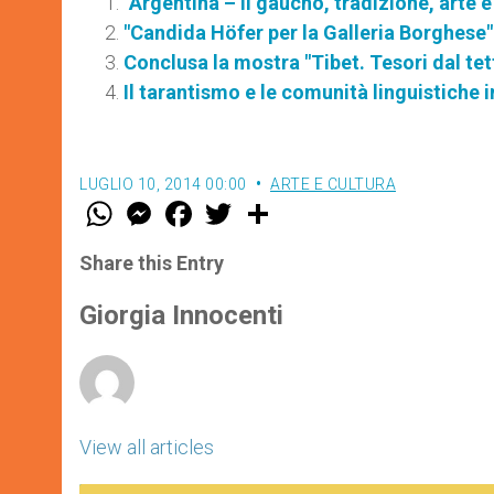
"Argentina – il gaucho, tradizione, arte e
"Candida Höfer per la Galleria Borghese"
Conclusa la mostra "Tibet. Tesori dal tet
Il tarantismo e le comunità linguistiche 
LUGLIO 10, 2014 00:00
ARTE E CULTURA
W
M
F
T
S
h
e
a
w
h
a
s
c
i
a
t
s
e
t
r
Share this Entry
s
e
b
t
e
A
n
o
e
p
g
o
r
Giorgia Innocenti
p
e
k
r
View all articles