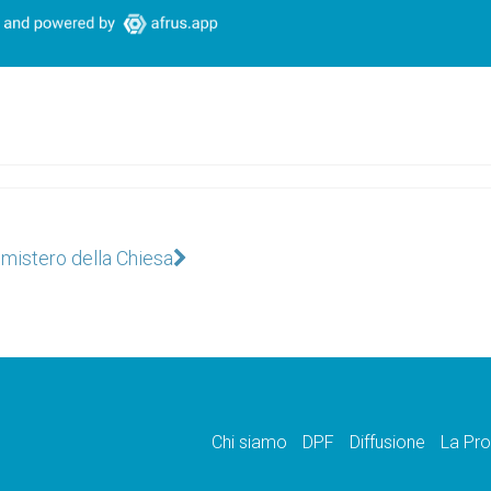
l mistero della Chiesa
Chi siamo
DPF
Diffusione
La Pro