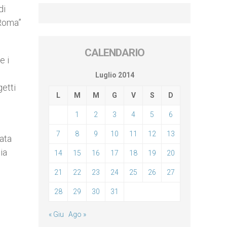
di
 Roma”
CALENDARIO
e i
Luglio 2014
getti
L
M
M
G
V
S
D
1
2
3
4
5
6
7
8
9
10
11
12
13
iata
ia
14
15
16
17
18
19
20
21
22
23
24
25
26
27
28
29
30
31
« Giu
Ago »