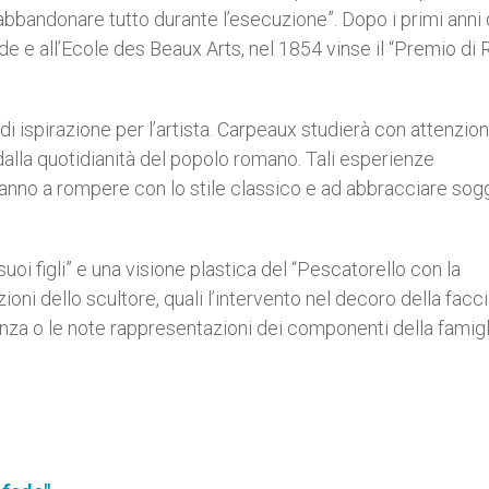
bbandonare tutto durante l’esecuzione”. Dopo i primi anni 
ude e all’Ecole des Beaux Arts, nel 1854 vinse il “Premio di
 di ispirazione per l’artista. Carpeaux studierà con attenzion
alla quotidianità del popolo romano. Tali esperienze
ranno a rompere con lo stile classico e ad abbracciare sog
oi figli” e una visione plastica del “Pescatorello con la
zioni dello scultore, quali l’intervento nel decoro della facc
anza o le note rappresentazioni dei componenti della famigl