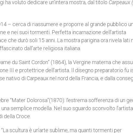
gi ha voluto dedicare un’intera mostra, dal titolo
Carpeaux 
2014 – cerca di riassumere e proporre al grande pubblico u
ine e nei suoi tormenti. Perfetta incarnazione dell’artista
ce che durò soli 15 anni. La mostra parigina ora rivela lati 
ffascinato dall’arte religiosa italiana.
Dame du Saint Cordon” (1864), la Vergine materna che ass
e III e protettrice dell’artista. Il disegno preparatorio fu i
se nativo di Carpeaux nel nord della Francia, e dalla conse
ebre “Mater Dolorosa”(1870): l’estrema sofferenza di un ge
 una semplice modella. Nel suo sguardo sconvolto l’artista
di della Croce.
 “La scultura è un’arte sublime, ma quanti tormenti per