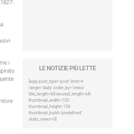
(1827-
na
nuovi
ume i
LE NOTIZIE PIÙ LETTE
spirato
guente
[wpp post_type='post' limit=4
range='daily' order_by='views'
title_length=68 excerpt_length=68
nitore
thumbnail_width=150
thumbnail_height=150
thumbnail_build='predefined'
stats_views=0]