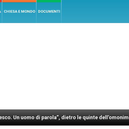
A
CHIESA E MONDO
DOCUMENTI
omo di parola”, dietro le quinte dell’omonimo film d