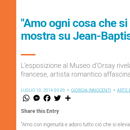
"Amo ogni cosa che si 
mostra su Jean-Bapti
L’esposizione al Museo d’Orsay rivela
francese, artista romantico affascinat
LUGLIO 10, 2014 00:00
GIORGIA INNOCENTI
ARTE 
W
M
F
T
S
h
e
a
w
h
a
s
c
i
a
t
s
e
t
r
Share this Entry
s
e
b
t
e
A
n
o
e
p
g
o
r
“Amo con ingenuità e adoro tutto ciò che si eleva 
p
e
k