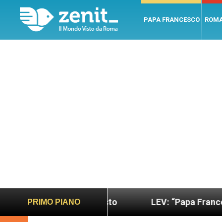
PAPA FRANCESCO
ROM
do più sano e giusto
LEV: “Papa Francesco. Un u
PRIMO PIANO