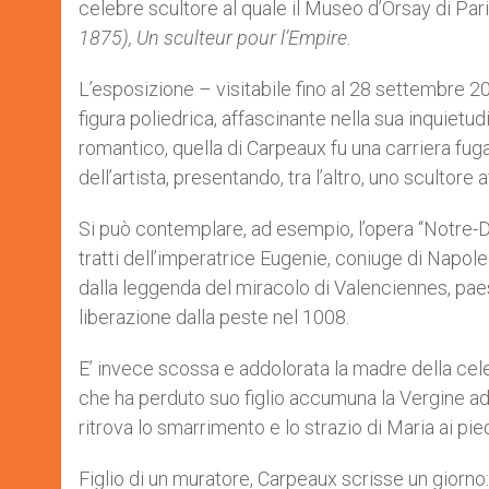
celebre scultore al quale il Museo d’Orsay di Pari
r
1875), Un sculteur pour l’Empire.
L’esposizione – visitabile fino al 28 settembre 
figura poliedrica, affascinante nella sua inquietud
romantico, quella di Carpeaux fu una carriera fuga
dell’artista, presentando, tra l’altro, uno scultore a
Si può contemplare, ad esempio, l’opera “Notre-
tratti dell’imperatrice Eugenie, coniuge di Napoleon
dalla leggenda del miracolo di Valenciennes, pae
liberazione dalla peste nel 1008.
E’ invece scossa e addolorata la madre della cel
che ha perduto suo figlio accumuna la Vergine ad
ritrova lo smarrimento e lo strazio di Maria ai pie
Figlio di un muratore, Carpeaux scrisse un giorno: