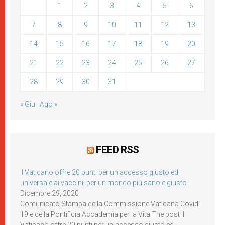
1
2
3
4
5
6
7
8
9
10
11
12
13
14
15
16
17
18
19
20
21
22
23
24
25
26
27
28
29
30
31
« Giu
Ago »
FEED RSS
Il Vaticano offre 20 punti per un accesso giusto ed
universale ai vaccini, per un mondo più sano e giusto
Dicembre 29, 2020
Comunicato Stampa della Commissione Vaticana Covid-
19 e della Pontificia Accademia per la Vita The post Il