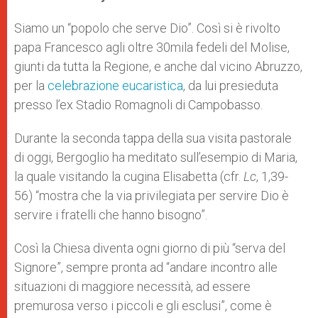
s
e
b
t
e
A
n
o
e
p
g
o
r
Siamo un “popolo che serve Dio”. Così si è rivolto
p
e
k
papa Francesco agli oltre 30mila fedeli del Molise,
r
giunti da tutta la Regione, e anche dal vicino Abruzzo,
per la
celebrazione eucaristica
, da lui presieduta
presso l’ex Stadio Romagnoli di Campobasso.
Durante la seconda tappa della sua visita pastorale
di oggi, Bergoglio ha meditato sull’esempio di Maria,
la quale visitando la cugina Elisabetta (cfr.
Lc
, 1,39-
56) “mostra che la via privilegiata per servire Dio è
servire i fratelli che hanno bisogno”.
Così la Chiesa diventa ogni giorno di più “serva del
Signore”, sempre pronta ad “andare incontro alle
situazioni di maggiore necessità, ad essere
premurosa verso i piccoli e gli esclusi”, come è