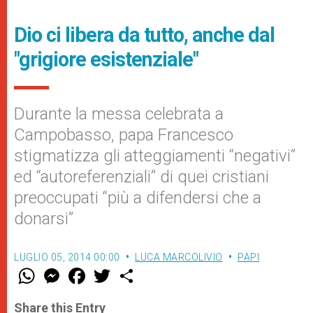
Dio ci libera da tutto, anche dal
"grigiore esistenziale"
Durante la messa celebrata a
Campobasso, papa Francesco
stigmatizza gli atteggiamenti “negativi”
ed “autoreferenziali” di quei cristiani
preoccupati “più a difendersi che a
donarsi”
LUGLIO 05, 2014 00:00
LUCA MARCOLIVIO
PAPI
W
M
F
T
S
h
e
a
w
h
a
s
c
i
a
t
s
e
t
r
Share this Entry