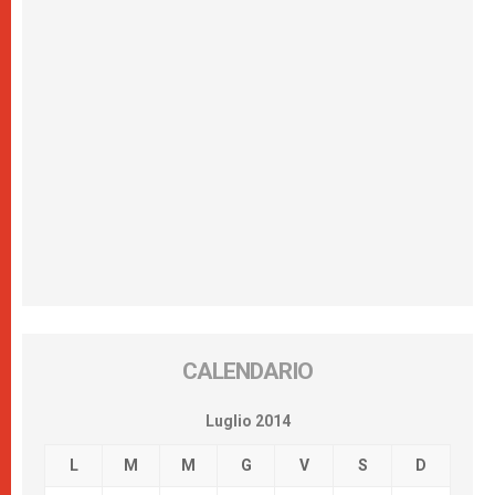
CALENDARIO
Luglio 2014
L
M
M
G
V
S
D