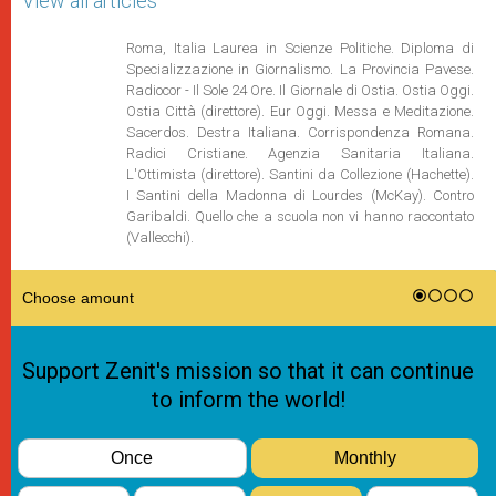
View all articles
Roma, Italia Laurea in Scienze Politiche. Diploma di
Specializzazione in Giornalismo. La Provincia Pavese.
Radiocor - Il Sole 24 Ore. Il Giornale di Ostia. Ostia Oggi.
Ostia Città (direttore). Eur Oggi. Messa e Meditazione.
Sacerdos. Destra Italiana. Corrispondenza Romana.
Radici Cristiane. Agenzia Sanitaria Italiana.
L'Ottimista (direttore). Santini da Collezione (Hachette).
I Santini della Madonna di Lourdes (McKay). Contro
Garibaldi. Quello che a scuola non vi hanno raccontato
(Vallecchi).