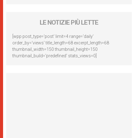
LE NOTIZIE PIÙ LETTE
[wpp post_type='post' limit=4 range='daily'
order_by='views' title_length=68 excerpt_length=68
thumbnail_width=150 thumbnail_height=150
thumbnail_build='predefined' stats_views=0]