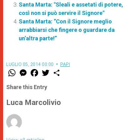
Santa Marta: "Sleali e assetati di potere,
così non si può servire il Signore"
Santa Marta: “Con il Signore meglio
arrabbiarsi che fingere o guardare da
un’altra parte!”
LUGLIO 05, 2014 00:00
PAPI
W
M
F
T
S
h
e
a
w
h
a
s
c
i
a
t
s
e
t
r
Share this Entry
s
e
b
t
e
A
n
o
e
p
g
o
r
Luca Marcolivio
p
e
k
r