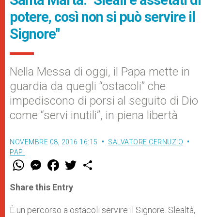
Santa Marta: "Sleali e assetati di
potere, così non si può servire il
Signore"
Nella Messa di oggi, il Papa mette in
guardia da quegli “ostacoli” che
impediscono di porsi al seguito di Dio
come “servi inutili”, in piena libertà
NOVEMBRE 08, 2016 16:15
SALVATORE CERNUZIO
PAPI
W
M
F
T
S
h
e
a
w
h
a
s
c
i
a
t
s
e
t
r
Share this Entry
s
e
b
t
e
A
n
o
e
p
g
o
r
È un percorso a ostacoli servire il Signore. Slealtà,
p
e
k