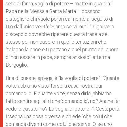
sete di fama, voglia di potere – mette in guardia il
r
Papa nella Messa a Santa Marta – possono
distogliere chi vuole porsi realmente al seguito di
Dio dall’unica verità: “Siamo servi inutili”.
Ogni vero
discepolo dovrebbe ripetere questa frase a se
stesso per non cadere in quelle tentazioni che
“tolgono la pace e ti portano a quel prurito del cuore
di non essere in pace, sempre ansioso”, afferma
Bergoglio.
Una di queste, spiega, è “la voglia di potere”: “Quante
volte abbiamo visto, forse, a casa nostra: qui
comando io! E quante volte, senza dirlo, abbiamo
fatto sentire agli altri che ‘comando io’, no? Anche far
vedere questo, no? La voglia di potere…”.
Gesù, però,
insegna una cosa diversa e chiede “che colui che
comanda diventi come colui che serve. O, se uno