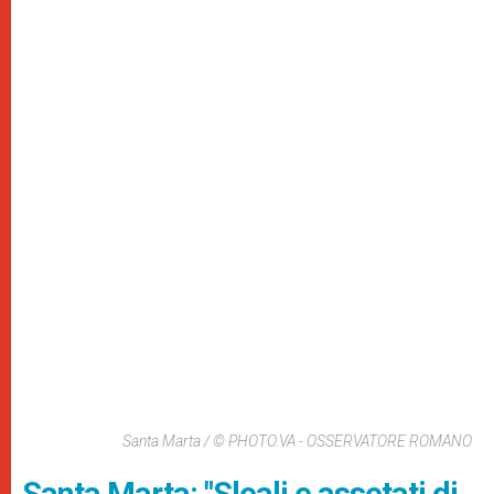
Santa Marta / © PHOTO.VA - OSSERVATORE ROMANO