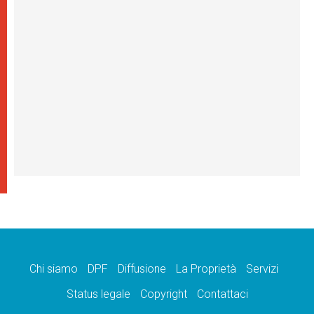
Chi siamo
DPF
Diffusione
La Proprietà
Servizi
Status legale
Copyright
Contattaci