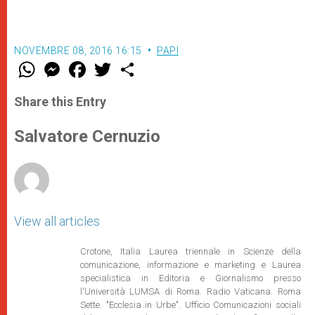
NOVEMBRE 08, 2016 16:15
PAPI
W
M
F
T
S
h
e
a
w
h
a
s
c
i
a
t
s
e
t
r
Share this Entry
s
e
b
t
e
A
n
o
e
p
g
o
r
Salvatore Cernuzio
p
e
k
r
View all articles
Crotone, Italia Laurea triennale in Scienze della
comunicazione, informazione e marketing e Laurea
specialistica in Editoria e Giornalismo presso
l'Università LUMSA di Roma. Radio Vaticana. Roma
Sette. "Ecclesia in Urbe". Ufficio Comunicazioni sociali