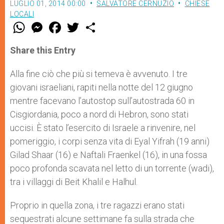
LUGLIO 01, 2014 00:00
SALVATORE CERNUZIO
CHIESE
LOCALI
W
M
F
T
S
h
e
a
w
h
a
s
c
i
a
t
s
e
t
r
Share this Entry
s
e
b
t
e
A
n
o
e
p
g
o
r
Alla fine ciò che più si temeva è avvenuto. I tre
p
e
k
giovani israeliani, rapiti nella notte del 12 giugno
r
mentre facevano l’autostop sull’autostrada 60 in
Cisgiordania, poco a nord di Hebron, sono stati
uccisi. È stato l’esercito di Israele a rinvenire, nel
pomeriggio, i corpi senza vita di Eyal Yifrah (19 anni)
Gilad Shaar (16) e Naftali Fraenkel (16), in una fossa
poco profonda scavata nel letto di un torrente (wadi),
tra i villaggi di Beit Khalil e Halhul.
Proprio in quella zona, i tre ragazzi erano stati
sequestrati alcune settimane fa sulla strada che