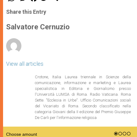
h
e
a
w
h
a
s
c
i
a
t
s
e
t
r
Share this Entry
s
e
b
t
e
A
n
o
e
p
g
o
r
Salvatore Cernuzio
p
e
k
r
View all articles
Crotone, Italia Laurea triennale in Scienze della
comunicazione, informazione e marketing e Laurea
specialistica in Editoria e Giornalismo presso
l'Università LUMSA di Roma. Radio Vaticana. Roma
Sette. "Ecclesia in Urbe". Ufficio Comunicazioni sociali
del Vicariato di Roma. Secondo classificato nella
categoria Giovani della II edizione del Premio Giuseppe
De Carli per l'informazione religiosa