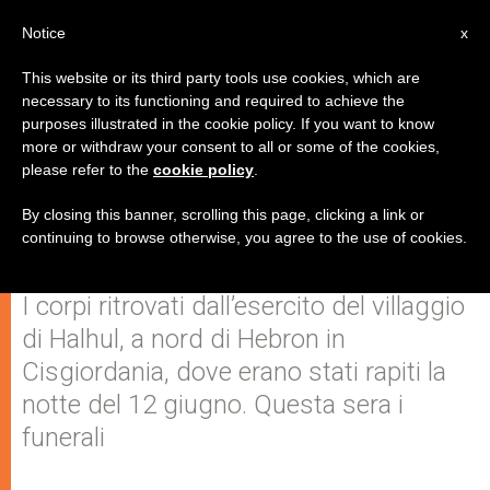
IT
Notice
x
This website or its third party tools use cookies, which are
necessary to its functioning and required to achieve the
purposes illustrated in the cookie policy. If you want to know
Uccisi i tre giovani israeliani.
more or withdraw your consent to all or some of the cookies,
please refer to the
cookie policy
.
Papa Francesco si unisce a
questo dolore "inenarrabile"
By closing this banner, scrolling this page, clicking a link or
continuing to browse otherwise, you agree to the use of cookies.
I corpi ritrovati dall’esercito del villaggio
di Halhul, a nord di Hebron in
Cisgiordania, dove erano stati rapiti la
notte del 12 giugno. Questa sera i
funerali