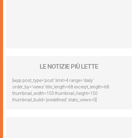
LE NOTIZIE PIÙ LETTE
[wpp post_type='post' limit=4 range='daily'
order_by='views' title_length=68 excerpt_length=68
thumbnail_width=150 thumbnail_height=150
thumbnail_build='predefined' stats_views=0]