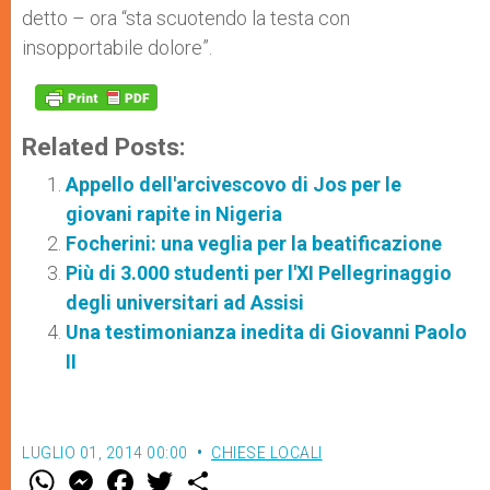
detto – ora “sta scuotendo la testa con
insopportabile dolore”.
Related Posts:
Appello dell'arcivescovo di Jos per le
giovani rapite in Nigeria
Focherini: una veglia per la beatificazione
Più di 3.000 studenti per l'XI Pellegrinaggio
degli universitari ad Assisi
Una testimonianza inedita di Giovanni Paolo
II
LUGLIO 01, 2014 00:00
CHIESE LOCALI
W
M
F
T
S