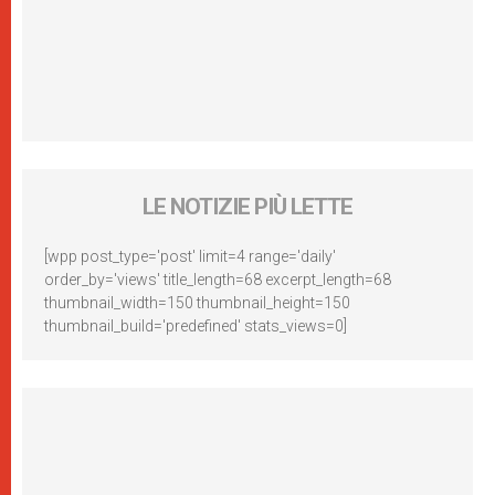
LE NOTIZIE PIÙ LETTE
[wpp post_type='post' limit=4 range='daily'
order_by='views' title_length=68 excerpt_length=68
thumbnail_width=150 thumbnail_height=150
thumbnail_build='predefined' stats_views=0]