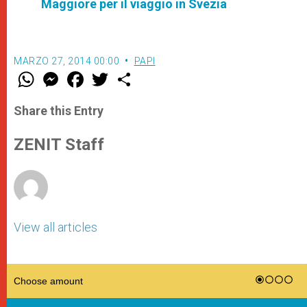
Maggiore per il viaggio in Svezia
MARZO 27, 2014 00:00
PAPI
W
M
F
T
S
h
e
a
w
h
a
s
c
i
a
t
s
e
t
r
Share this Entry
s
e
b
t
e
A
n
o
e
p
g
o
r
ZENIT Staff
p
e
k
r
View all articles