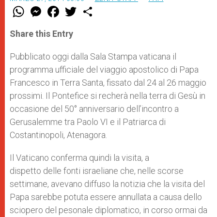
W
M
F
T
S
h
e
a
w
h
a
s
c
i
a
t
s
e
t
r
Share this Entry
s
e
b
t
e
A
n
o
e
p
g
o
r
Pubblicato oggi dalla Sala Stampa vaticana il
p
e
k
programma ufficiale del viaggio apostolico di Papa
r
Francesco in Terra Santa, fissato dal 24 al 26 maggio
prossimi. Il Pontefice si recherà nella terra di Gesù in
occasione del 50° anniversario dell’incontro a
Gerusalemme tra Paolo VI e il Patriarca di
Costantinopoli, Atenagora.
Il Vaticano conferma quindi la visita, a
dispetto delle fonti israeliane che, nelle scorse
settimane, avevano diffuso la notizia che la visita del
Papa sarebbe potuta essere annullata a causa dello
sciopero del pesonale diplomatico, in corso ormai da