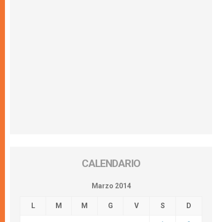
CALENDARIO
Marzo 2014
L
M
M
G
V
S
D