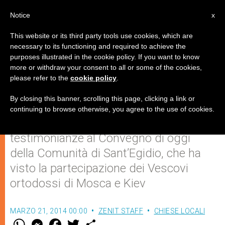
IT
Notice
x
This website or its third party tools use cookies, which are
necessary to its functioning and required to achieve the
purposes illustrated in the cookie policy. If you want to know
Il servizio ai poveri unisce le
more or withdraw your consent to all or some of the cookies,
please refer to the
cookie policy
.
Chiese
By closing this banner, scrolling this page, clicking a link or
continuing to browse otherwise, you agree to the use of cookies.
Numerosi interventi e splendide
testimonianze al Convegno di oggi
della Comunità di Sant’Egidio, che ha
visto la partecipazione dei Vescovi
ortodossi di Mosca e Kiev
MARZO 21, 2014 00:00
ZENIT STAFF
CHIESE LOCALI
W
M
F
T
S