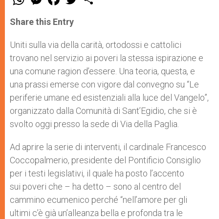
h
e
a
w
h
a
s
c
i
a
t
s
e
t
r
Share this Entry
s
e
b
t
e
A
n
o
e
p
g
o
r
Uniti sulla via della carità, ortodossi e cattolici
p
e
k
trovano nel servizio ai poveri la stessa ispirazione e
r
una comune ragion d’essere. Una teoria, questa, e
una prassi emerse con vigore dal convegno su “Le
periferie umane ed esistenziali alla luce del Vangelo”,
organizzato dalla Comunità di Sant’Egidio, che si è
svolto oggi presso la sede di Via della Paglia.
Ad aprire la serie di interventi, il cardinale Francesco
Coccopalmerio, presidente del Pontificio Consiglio
per i testi legislativi, il quale ha posto l’accento
sui poveri che – ha detto – sono al centro del
cammino ecumenico perché “nell’amore per gli
ultimi c’è già un’alleanza bella e profonda tra le