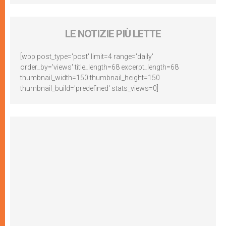
LE NOTIZIE PIÙ LETTE
[wpp post_type='post' limit=4 range='daily'
order_by='views' title_length=68 excerpt_length=68
thumbnail_width=150 thumbnail_height=150
thumbnail_build='predefined' stats_views=0]