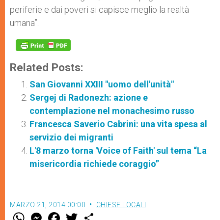
periferie e dai poveri si capisce meglio la realtà
umana”.
Related Posts:
San Giovanni XXIII "uomo dell'unità"
Sergej di Radonezh: azione e
contemplazione nel monachesimo russo
Francesca Saverio Cabrini: una vita spesa al
servizio dei migranti
L'8 marzo torna 'Voice of Faith' sul tema “La
misericordia richiede coraggio”
MARZO 21, 2014 00:00
CHIESE LOCALI
W
M
F
T
S