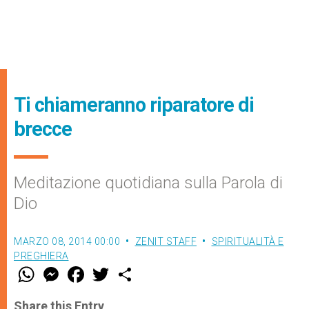
Ti chiameranno riparatore di
brecce
Meditazione quotidiana sulla Parola di
Dio
MARZO 08, 2014 00:00
ZENIT STAFF
SPIRITUALITÀ E
PREGHIERA
W
M
F
T
S
h
e
a
w
h
a
s
c
i
a
t
s
e
t
r
Share this Entry