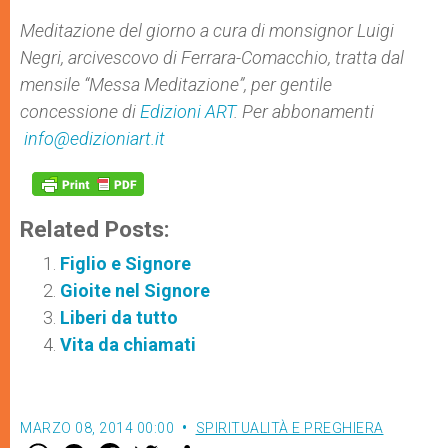
Meditazione del giorno a cura di monsignor
Luigi
Negri, arcivescovo di Ferrara-Comacchio
,
tratta dal
mensile “Messa Meditazione”, per gentile
concessione di
Edizioni ART
. Per abbonamenti
info@edizioniart.it
Related Posts:
Figlio e Signore
Gioite nel Signore
Liberi da tutto
Vita da chiamati
MARZO 08, 2014 00:00
SPIRITUALITÀ E PREGHIERA
W
M
F
T
S