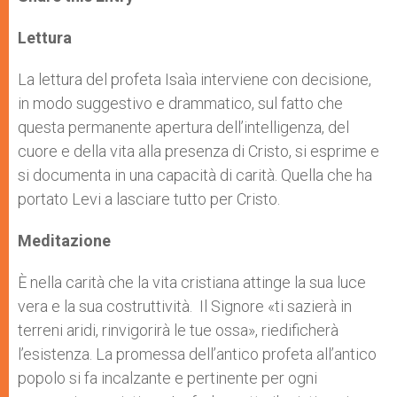
s
e
b
t
e
A
n
o
e
p
g
o
r
Lettura
p
e
k
r
La lettura del profeta Isaìa interviene con decisione,
in modo suggestivo e drammatico, sul fatto che
questa permanente apertura dell’intelligenza, del
cuore e della vita alla presenza di Cristo, si esprime e
si documenta in una capacità di carità. Quella che ha
portato Levi a lasciare tutto per Cristo.
Meditazione
È nella carità che la vita cristiana attinge la sua luce
vera e la sua costruttività. Il Signore «ti sazierà in
terreni aridi, rinvigorirà le tue ossa», riedificherà
l’esistenza. La promessa dell’antico profeta all’antico
popolo si fa incalzante e pertinente per ogni