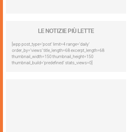
LE NOTIZIE PIÙ LETTE
[wpp post_type='post' limit=4 range='daily'
order_by='views' title_length=68 excerpt_length=68
thumbnail_width=150 thumbnail_height=150
thumbnail_build='predefined' stats_views=0]