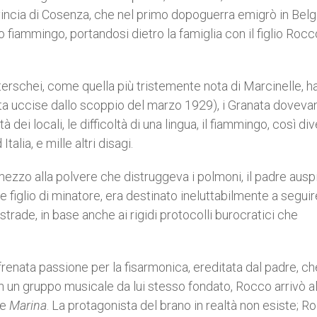
provincia di Cosenza, che nel primo dopoguerra emigrò in Belg
 fiammingo, portandosi dietro la famiglia con il figlio Rocc
aterschei, come quella più tristemente nota di Marcinelle, h
renta uccise dallo scoppio del marzo 1929), i Granata doveva
ità dei locali, le difficoltà di una lingua, il fiammingo, così di
talia, e mille altri disagi.
mezzo alla polvere che distruggeva i polmoni, il padre aus
figlio di minatore, era destinato ineluttabilmente a seguir
 strade, in base anche ai rigidi protocolli burocratici che
renata passione per la fisarmonica, ereditata dal padre, ch
in un gruppo musicale da lui stesso fondato, Rocco arrivò al
ne
Marina
. La protagonista del brano in realtà non esiste; R