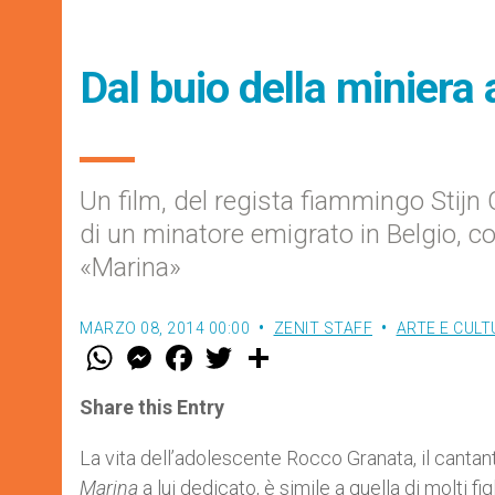
Dal buio della miniera a
Un film, del regista fiammingo Stijn 
di un minatore emigrato in Belgio, c
«Marina»
MARZO 08, 2014 00:00
ZENIT STAFF
ARTE E CUL
W
M
F
T
S
h
e
a
w
h
a
s
c
i
a
t
s
e
t
r
Share this Entry
s
e
b
t
e
A
n
o
e
p
g
o
r
La vita dell’adolescente Rocco Granata, il cantant
p
e
k
Marina
a lui dedicato, è simile a quella di molti fi
r