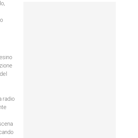
lo,
uo
aesino
azione
 del
a radio
nte
 scena
vocando