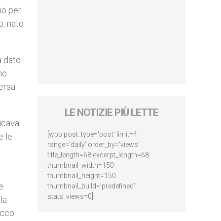
io per
o, nato
a dato
no
versa
LE NOTIZIE PIÙ LETTE
picava
[wpp post_type='post' limit=4
e le
range='daily' order_by='views'
title_length=68 excerpt_length=68
thumbnail_width=150
thumbnail_height=150
e
thumbnail_build='predefined'
stats_views=0]
la
occo