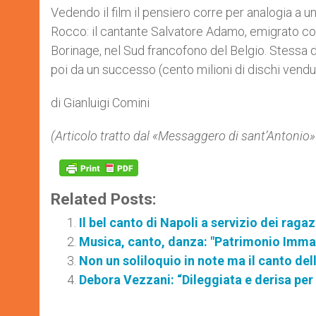
Vedendo il film il pensiero corre per analogia a un 
Rocco: il cantante Salvatore Adamo, emigrato con l
Borinage, nel Sud francofono del Belgio. Stessa du
poi da un successo (cento milioni di dischi ven
di Gianluigi Comini
(Articolo tratto dal «Messaggero di sant’Antonio
Related Posts:
Il bel canto di Napoli a servizio dei raga
Musica, canto, danza: "Patrimonio Immat
Non un soliloquio in note ma il canto del
Debora Vezzani: “Dileggiata e derisa per