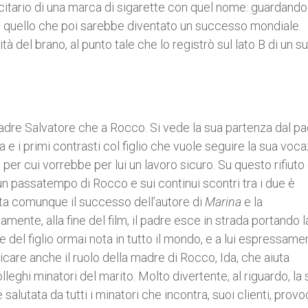
citario di una marca di sigarette con quel nome: guardando
i quello che poi sarebbe diventato un successo mondiale.
 del brano, al punto tale che lo registrò sul lato B di un s
 padre Salvatore che a Rocco. Si vede la sua partenza dal p
ca e i primi contrasti col figlio che vuole seguire la sua voc
per cui vorrebbe per lui un lavoro sicuro. Su questo rifiuto
n passatempo di Rocco e sui continui scontri tra i due è
onta comunque il successo dell’autore di
Marina
e la
amente, alla fine del film, il padre esce in strada portando l
 del figlio ormai nota in tutto il mondo, e a lui espressame
ticare anche il ruolo della madre di Rocco, Ida, che aiuta
lleghi minatori del marito. Molto divertente, al riguardo, la
 salutata da tutti i minatori che incontra, suoi clienti, pro