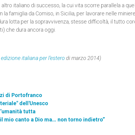
altro italiano di successo, la cui vita scorre parallela a quel
a famiglia da Comiso, in Sicilia, per lavorare nelle minier
ra lotta per la sopravvivenza, stesse difficoltà, il tutto co
duti) che dura ancora oggi.
»
edizione italiana per l’estero
di marzo 2014)
zzi di Portofranco
eriale" dell'Unesco
l’umanità tutta
 il mio canto a Dio ma… non torno indietro”