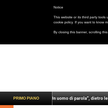
Notice
PAPA FRANCESCO
ROM
This website or its third party tools
cookie policy. If you want to know m
By closing this banner, scrolling thi
a Francesco. Un uomo di parola”, dietro le quinte del
PRIMO PIANO