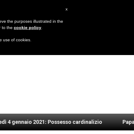
IT
x
MISSIONE
eve the purposes illustrated in the
r to the
cookie policy
.
he use of cookies.
 2021: Possesso cardinalizio
Papa Francesco: 