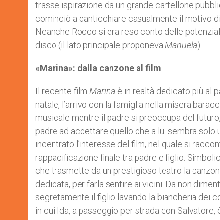
trasse ispirazione da un grande cartellone pubbli
cominciò a canticchiare casualmente il motivo d
Neanche Rocco si era reso conto delle potenzialità
disco (il lato principale proponeva
Manuela
).
«Marina»: dalla canzone al film
Il recente film
Marina
è in realtà dedicato più al
natale, l’arrivo con la famiglia nella misera barac
musicale mentre il padre si preoccupa del futuro, 
padre ad accettare quello che a lui sembra solo u
incentrato l’interesse del film, nel quale si racc
rappacificazione finale tra padre e figlio. Simbolic
che trasmette da un prestigioso teatro la canzone
dedicata, per farla sentire ai vicini. Da non dimen
segretamente il figlio lavando la biancheria dei co
in cui Ida, a passeggio per strada con Salvatore, è