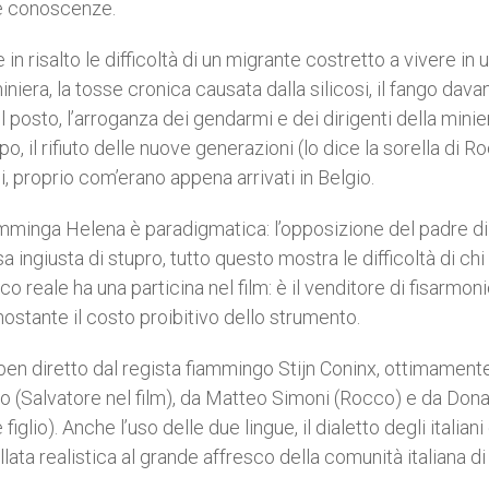
ste conoscenze.
e in risalto le difficoltà di un migrante costretto a vivere in 
iniera, la tosse cronica causata dalla silicosi, il fango davan
 posto, l’arroganza dei gendarmi e dei dirigenti della minier
o, il rifiuto delle nuove generazioni (lo dice la sorella di R
, proprio com’erano appena arrivati in Belgio.
mminga Helena è paradigmatica: l’opposizione del padre di l
a ingiusta di stupro, tutto questo mostra le difficoltà di chi
co reale ha una particina nel film: è il venditore di fisarmon
nostante il costo proibitivo dello strumento.
ben diretto dal regista fiammingo Stijn Coninx, ottimament
cio (Salvatore nel film), da Matteo Simoni (Rocco) e da Dona
glio). Anche l’uso delle due lingue, il dialetto degli italiani 
ata realistica al grande affresco della comunità italiana di 