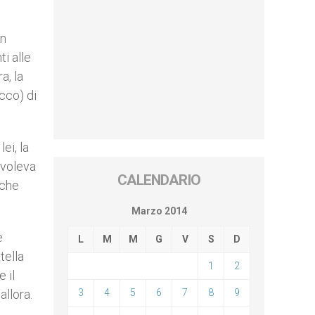
un
ti alle
a, la
occo) di
ei, la
 voleva
CALENDARIO
iche
Marzo 2014
e
L
M
M
G
V
S
D
tella
1
2
e il
allora.
3
4
5
6
7
8
9