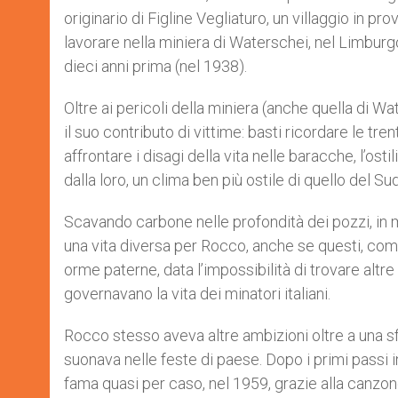
originario di Figline Vegliaturo, un villaggio in 
lavorare nella miniera di Waterschei, nel Limburgo
dieci anni prima (nel 1938).
Oltre ai pericoli della miniera (anche quella di W
il suo contributo di vittime: basti ricordare le t
affrontare i disagi della vita nelle baracche, l’ostil
dalla loro, un clima ben più ostile di quello del Sud I
Scavando carbone nelle profondità dei pozzi, in 
una vita diversa per Rocco, anche se questi, come 
orme paterne, data l’impossibilità di trovare altre
governavano la vita dei minatori italiani.
Rocco stesso aveva altre ambizioni oltre a una sf
suonava nelle feste di paese. Dopo i primi passi 
fama quasi per caso, nel 1959, grazie alla canzo