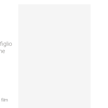
figlio
one
 film