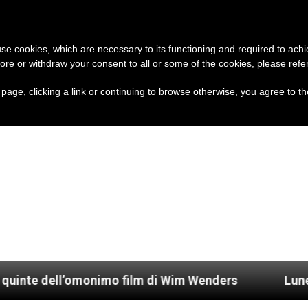
A
CHIESA E MONDO
DOCUMENTI
 use cookies, which are necessary to its functioning and required to achi
ore or withdraw your consent to all or some of the cookies, please refe
s page, clicking a link or continuing to browse otherwise, you agree to t
l’omonimo film di Wim Wenders
Lunedì 4 gennaio