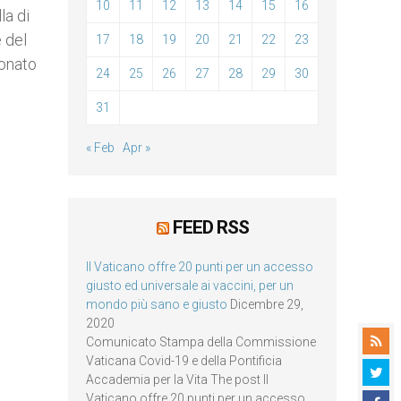
10
11
12
13
14
15
16
la di
e del
17
18
19
20
21
22
23
ronato
24
25
26
27
28
29
30
31
« Feb
Apr »
FEED RSS
Il Vaticano offre 20 punti per un accesso
giusto ed universale ai vaccini, per un
mondo più sano e giusto
Dicembre 29,
2020
Comunicato Stampa della Commissione
Vaticana Covid-19 e della Pontificia
Accademia per la Vita The post Il
Vaticano offre 20 punti per un accesso