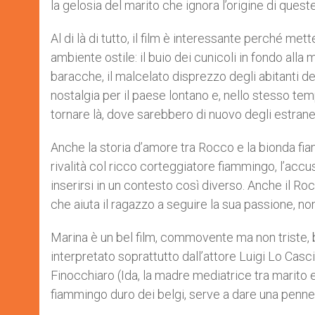
la gelosia del marito che ignora l’origine di que
Al di là di tutto, il film è interessante perché mett
ambiente ostile: il buio dei cunicoli in fondo alla m
baracche, il malcelato disprezzo degli abitanti del
nostalgia per il paese lontano e, nello stesso temp
tornare là, dove sarebbero di nuovo degli estranei
Anche la storia d’amore tra Rocco e la bionda fia
rivalità col ricco corteggiatore fiammingo, l’accus
inserirsi in un contesto così diverso. Anche il Roc
che aiuta il ragazzo a seguire la sua passione, no
Marina è un bel film, commovente ma non triste, 
interpretato soprattutto dall’attore Luigi Lo Cas
Finocchiaro (Ida, la madre mediatrice tra marito e fi
fiammingo duro dei belgi, serve a dare una pennell