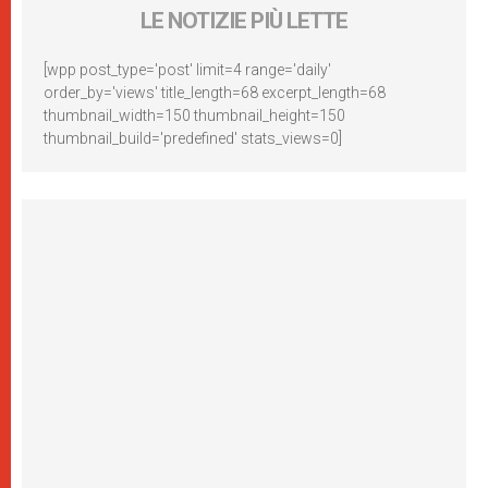
LE NOTIZIE PIÙ LETTE
[wpp post_type='post' limit=4 range='daily'
order_by='views' title_length=68 excerpt_length=68
thumbnail_width=150 thumbnail_height=150
thumbnail_build='predefined' stats_views=0]