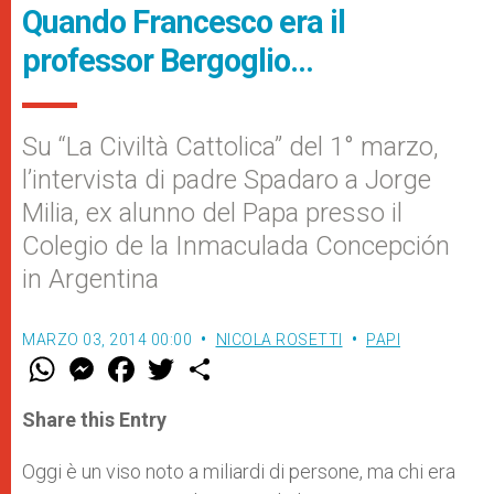
Quando Francesco era il
professor Bergoglio…
Su “La Civiltà Cattolica” del 1° marzo,
l’intervista di padre Spadaro a Jorge
Milia, ex alunno del Papa presso il
Colegio de la Inmacu­lada Concepción
in Argentina
MARZO 03, 2014 00:00
NICOLA ROSETTI
PAPI
W
M
F
T
S
h
e
a
w
h
a
s
c
i
a
t
s
e
t
r
Share this Entry
s
e
b
t
e
A
n
o
e
p
g
o
r
Oggi è un viso noto a miliardi di persone, ma chi era
p
e
k