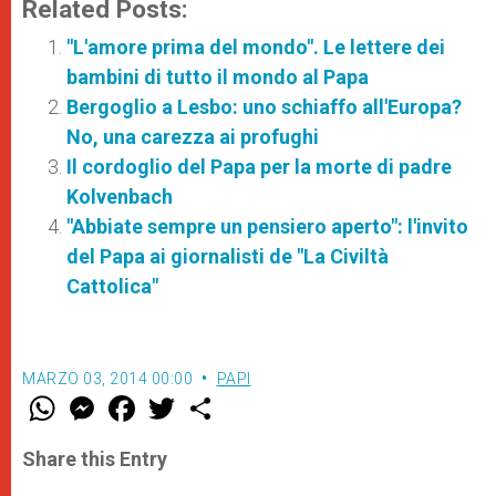
Related Posts:
"L'amore prima del mondo". Le lettere dei
bambini di tutto il mondo al Papa
Bergoglio a Lesbo: uno schiaffo all'Europa?
No, una carezza ai profughi
Il cordoglio del Papa per la morte di padre
Kolvenbach
"Abbiate sempre un pensiero aperto": l'invito
del Papa ai giornalisti de "La Civiltà
Cattolica"
MARZO 03, 2014 00:00
PAPI
W
M
F
T
S
h
e
a
w
h
a
s
c
i
a
t
s
e
t
r
Share this Entry
s
e
b
t
e
A
n
o
e