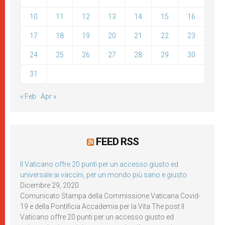
10
11
12
13
14
15
16
17
18
19
20
21
22
23
24
25
26
27
28
29
30
31
« Feb
Apr »
FEED RSS
Il Vaticano offre 20 punti per un accesso giusto ed
universale ai vaccini, per un mondo più sano e giusto
Dicembre 29, 2020
Comunicato Stampa della Commissione Vaticana Covid-
19 e della Pontificia Accademia per la Vita The post Il
Vaticano offre 20 punti per un accesso giusto ed