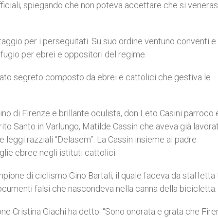
fficiali, spiegando che non poteva accettare che si venera
ggio per i perseguitati. Su suo ordine ventuno conventi e i
ifugio per ebrei e oppositori del regime.
ato segreto composto da ebrei e cattolici che gestiva le
no di Firenze e brillante oculista, don Leto Casini parroco 
rito Santo in Varlungo, Matilde Cassin che aveva già lavora
lle leggi razziali “Delasem”. La Cassin insieme al padre
e ebree negli istituti cattolici.
pione di ciclismo Gino Bartali, il quale faceva da staffetta 
cumenti falsi che nascondeva nella canna della bicicletta.
one Cristina Giachi ha detto: “Sono onorata e grata che Fir