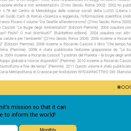
pazione etiche e miti ambientalisti» (21mo Secolo, Roma 2002). 2002 ho pubb
 n.78 del Centro di Metodologia delle scienze sociali della LUISS (Libera U
iali Guido Carli di Roma) «Scienza e leggenda, l’informazione scientifica sno
ranco Pisano il volume “Da Seattle all’ecoterrorismo” (21mo Secolo, Roma 2003
Cascioli “Le Bugie degli Ambientalisti” (Edizioni Piemme). 2004 coautore con 
? Pochi? O mal distribuiti?” (Rubbettino editore). 2004 coautore con altri 
 la salute e per l’ambiente” ((21mo Secolo, Roma 2004). 2006 insieme a Riccard
2” (Edizioni Piemme). 2008 insieme a Riccardo Cascioli il libro “Che tempo fa
lima (Piemme). 2008, è stata pubblicata l’edizione giapponese de “Le bu
a. 2009. insieme a Riccardo Cascioli “I padroni del Pianeta – le bugie degli amb
luppo globale e risorse disponibili” (Piemme). 2010 insieme a Riccardo Casciol
tastrofismo e fine dei tempi” (Piemme). 2011 Questo volume è stato pubblicato
a Curia Metropolitana di Cracovia per le e3dizioni WYDAWNICTTWO SW. Stanis