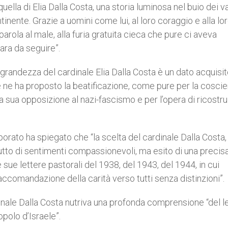
lla di Elia Dalla Costa, una storia luminosa nel buio dei va
ntinente. Grazie a uomini come lui, al loro coraggio e alla lo
parola al male, alla furia gratuita cieca che pure ci aveva
iara da seguire”.
 grandezza del cardinale Elia Dalla Costa è un dato acquisi
he ne ha proposto la beatificazione, come pure per la cosci
 la sua opposizione al nazi-fascismo e per l’opera di ricostr
rporato ha spiegato che “la scelta del cardinale Dalla Costa
rutto di sentimenti compassionevoli, ma esito di una precis
 sue lettere pastorali del 1938, del 1943, del 1944, in cui
ccomandazione della carità verso tutti senza distinzioni”.
dinale Dalla Costa nutriva una profonda comprensione “del
opolo d’Israele”.