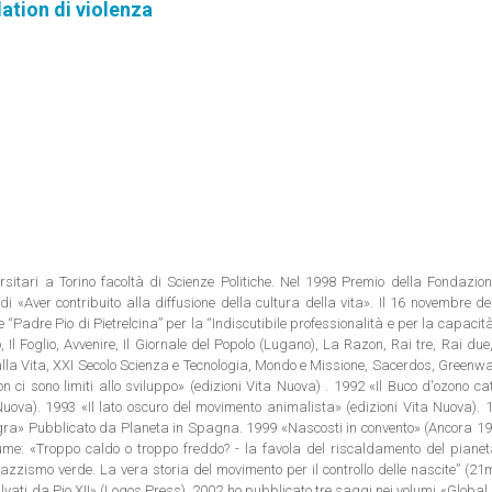
ation di violenza
rsitari a Torino facoltà di Scienze Politiche. Nel 1998 Premio della Fondazion
i «Aver contribuito alla diffusione della cultura della vita». Il 16 novembre d
e “Padre Pio di Pietrelcina” per la “Indiscutibile professionalità e per la capacit
 Il Foglio, Avvenire, Il Giornale del Popolo (Lugano), La Razon, Rai tre, Rai due,
 alla Vita, XXI Secolo Scienza e Tecnologia, Mondo e Missione, Sacerdos, Green
n ci sono limiti allo sviluppo» (edizioni Vita Nuova) . 1992 «Il Buco d'ozono ca
Nuova). 1993 «Il lato oscuro del movimento animalista» (edizioni Vita Nuova).
egra» Pubblicato da Planeta in Spagna. 1999 «Nascosti in convento» (Ancora 19
olume: «Troppo caldo o troppo freddo? - la favola del riscaldamento del piane
azzismo verde. La vera storia del movimento per il controllo delle nascite” (21
vati da Pio XII» (Logos Press). 2002 ho pubblicato tre saggi nei volumi «Global 