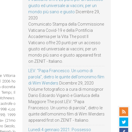
giusto ed universale ai vaccini, per un
mondo più sano e giusto
Dicembre 29,
2020
Comunicato Stampa della Commissione
Vaticana Covid-19 e della Pontificia
Accademia per la Vita The post Il
Vaticano offre 20 punti per un accesso
giusto ed universale ai vaccini, per un
mondo più sano e giusto appeared first
on ZENIT - Italiano.
LEV: “Papa Francesco. Un uomo di
e Vittoria
parola”, dietro le quinte dell’omonimo film
el 2006 ho
di Wim Wenders
Dicembre 29, 2020
à discreta
Volume fotografico a cura di monsignor
 Tempi, Il
Dario Edoardo Viganò e Gianluca della
watchnews.
Maggiore The post LEV: “Papa
tastrofe o
Francesco. Un uomo di parola”, dietro le
 1998 «Los
quinte dell’omonimo film di Wim Wenders
99). 1999
appeared first on ZENIT - Italiano.
ta» (21mo
mo Secolo,
Lunedì 4 gennaio 2021: Possesso
Report- lo