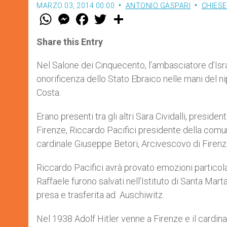
MARZO 03, 2014 00:00
ANTONIO GASPARI
CHIESE
W
M
F
T
S
h
e
a
w
h
a
s
c
i
a
t
s
e
t
r
Share this Entry
s
e
b
t
e
A
n
o
e
p
g
o
r
Nel Salone dei Cinquecento, l’ambasciatore d’Isr
p
e
k
onorificenza dello Stato Ebraico nelle mani del 
r
Costa.
Erano presenti tra gli altri Sara Cividalli, presid
Firenze, Riccardo Pacifici presidente della comun
cardinale Giuseppe Betori, Arcivescovo di Firenz
Riccardo Pacifici avrà provato emozioni particol
Raffaele furono salvati nell’Istituto di Santa Ma
presa e trasferita ad Auschiwitz.
Nel 1938 Adolf Hitler venne a Firenze e il cardina