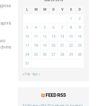
Marzo 2014
ggiosa
L
M
M
G
V
S
D
1
2
 aprirà
3
4
5
6
7
8
9
10
11
12
13
14
15
16
luso
17
18
19
20
21
22
23
 divine
24
25
26
27
28
29
30
31
« Feb
Apr »
FEED RSS
Il Vaticano offre 20 punti per un accesso