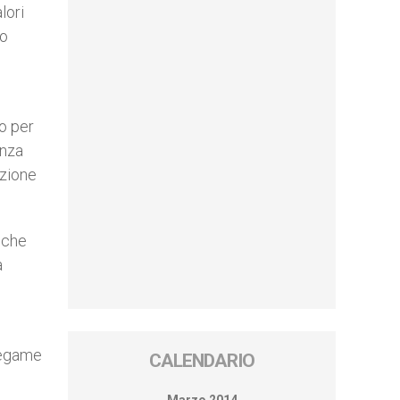
lori
ro
to per
enza
uzione
, che
a
 legame
CALENDARIO