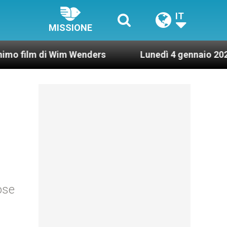
IT
MISSIONE
Wim Wenders
Lunedì 4 gennaio 2021: Possesso c
ose