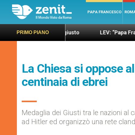
PAPA FRANCESCO
ROM
o più sano e giusto
LEV: “Papa Francesco. Un uo
PRIMO PIANO
La Chiesa si oppose a
centinaia di ebrei
Medaglia dei Giusti tra le nazioni al
ad Hitler ed organizzò una rete clan