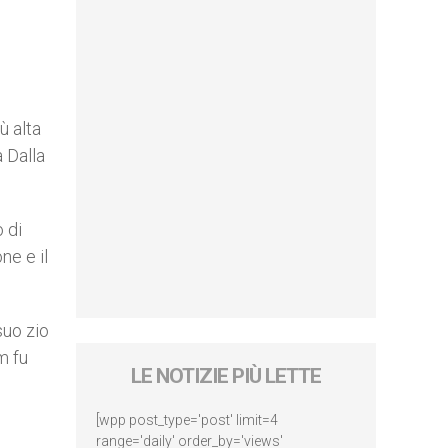
ù alta
 Dalla
o di
ne e il
suo zio
m fu
LE NOTIZIE PIÙ LETTE
[wpp post_type='post' limit=4
range='daily' order_by='views'