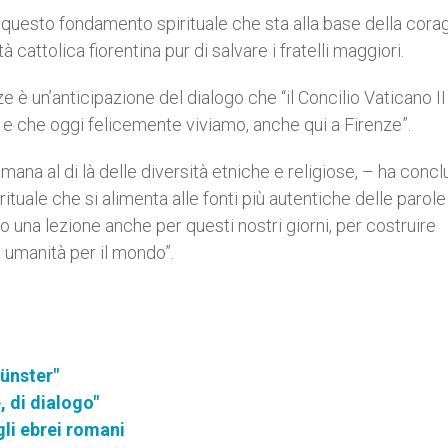
 questo fondamento spirituale che sta alla base della cora
cattolica fiorentina pur di salvare i fratelli maggiori.
è un’anticipazione del dialogo che “il Concilio Vaticano II
ei e che oggi felicemente viviamo, anche qui a Firenze”.
mana al di là delle diversità etniche e religiose, – ha conc
tuale che si alimenta alle fonti più autentiche delle parole
no una lezione anche per questi nostri giorni, per costruire
na umanità per il mondo”.
Münster"
, di dialogo"
li ebrei romani