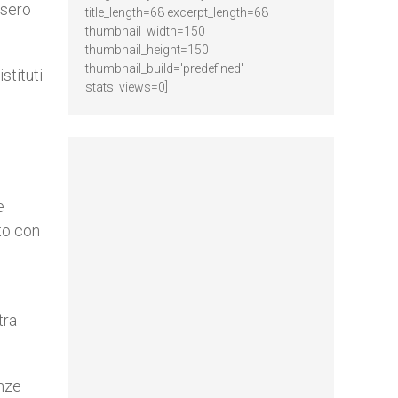
ssero
title_length=68 excerpt_length=68
thumbnail_width=150
thumbnail_height=150
thumbnail_build='predefined'
stituti
stats_views=0]
e
to con
tra
enze