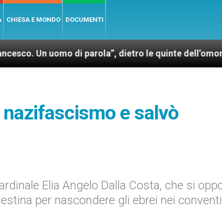
A
CHIESA E MONDO
DOCUMENTI
mo di parola”, dietro le quinte dell’omonimo film di 
l nazifascismo e salvò
 cardinale Elia Angelo Dalla Costa, che si opp
destina per nascondere gli ebrei nei conventi