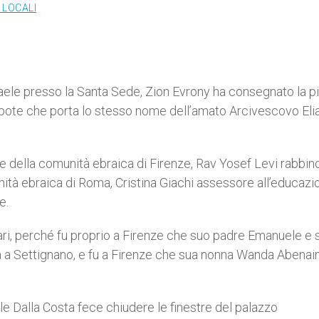
 LOCALI
aele presso la Santa Sede, Zion Evrony ha consegnato la pi
nipote che porta lo stesso nome dell’amato Arcivescovo Elia
ente della comunità ebraica di Firenze, Rav Yosef Levi rabbin
ità ebraica di Roma, Cristina Giachi assessore all’educazio
e.
ari, perché fu proprio a Firenze che suo padre Emanuele e 
rta a Settignano, e fu a Firenze che sua nonna Wanda Abenai
le Dalla Costa fece chiudere le finestre del palazzo