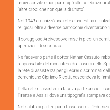
arcivescovile e non partecipò alle celebrazioni u
“altre croci che non quella di Cristo”.
Nel 1943 organizzò una rete clandestina di salvata
religiosi, oltre a diverse parrocchie diventarono r
Il coraggioso Arcivescovo mise in piedi un comit
operazioni di soccorso.
Ne facevano parte il dottor Nathan Cassuto, rabbi
responsabile del monastero di clausura dello Spi
la rete di assistenza per gli ebrei discriminati da
domenicano Cipriano Ricotti, nascondeva le famigli
Della rete di assistenza faceva parte anche il cam
Firenze e Assisi, dove una tipografia stampava do
Nel saluto ai partecipanti l’assessore all’Educazi