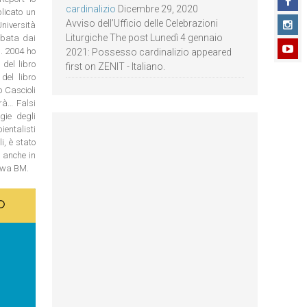
cardinalizio
Dicembre 29, 2020
licato un
Avviso dell’Ufficio delle Celebrazioni
niversità
Liturgiche The post Lunedì 4 gennaio
bbata dai
). 2004 ho
2021: Possesso cardinalizio appeared
del libro
first on ZENIT - Italiano.
del libro
o Cascioli
rà… Falsi
gie degli
ientalisti
i, è stato
 anche in
lawa BM.