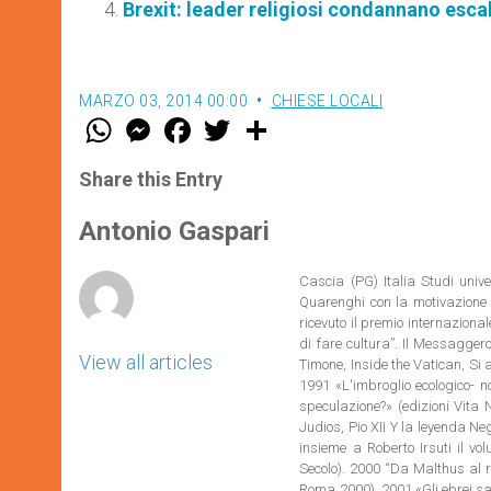
Brexit: leader religiosi condannano escal
MARZO 03, 2014 00:00
CHIESE LOCALI
W
M
F
T
S
h
e
a
w
h
a
s
c
i
a
t
s
e
t
r
Share this Entry
s
e
b
t
e
A
n
o
e
p
g
o
r
Antonio Gaspari
p
e
k
r
Cascia (PG) Italia Studi unive
Quarenghi con la motivazione d
ricevuto il premio internazional
di fare cultura”. Il Messaggero,
View all articles
Timone, Inside the Vatican, Si
1991 «L'imbroglio ecologico- no
speculazione?» (edizioni Vita 
Judios, Pio XII Y la leyenda N
insieme a Roberto Irsuti il v
Secolo). 2000 “Da Malthus al r
Roma 2000). 2001 «Gli ebrei sal