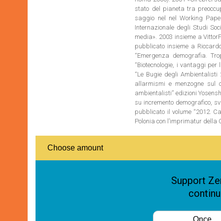
stato del pianeta tra preoccu
saggio nel nel Working Paper
Internazionale degli Studi Soc
media». 2003 insieme a VittorF
pubblicato insieme a Riccardo 
“Emergenza demografia. Troppi
“Biotecnologie, i vantaggi per
“Le Bugie degli Ambientalisti 
allarmismi e menzogne sul c
ambientalisti” edizioni Yosensh
su incremento demografico, svi
pubblicato il volume “2012. Ca
Polonia con l’imprimatur dell