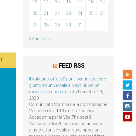
13
14
15
16
17
18
19
20
21
22
23
24
25
26
27
28
29
30
31
« Apr
Giu »
FEED RSS
Il Vaticano offre 20 punti per un accesso
giusto ed universale ai vaccini, per un
mondo più sano e giusto
Dicembre 29,
2020
Comunicato Stampa della Commissione
Vaticana Covid-19 e della Pontificia
Accademia per la Vita The post Il
Vaticano offre 20 punti per un accesso
giusto ed universale ai vaccini, per un