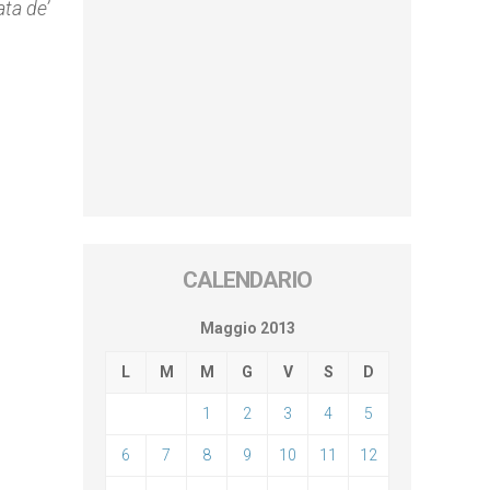
ta de’
CALENDARIO
Maggio 2013
L
M
M
G
V
S
D
1
2
3
4
5
6
7
8
9
10
11
12