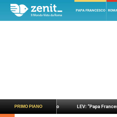
PAPA FRANCESCO
ROM
più sano e giusto
LEV: “Papa Francesco. Un uomo
PRIMO PIANO