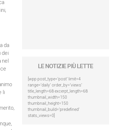
ica
ni,
ta da
 dei
a nel
LE NOTIZIE PIÙ LETTE
sce
[wpp post_type='post' limit=4
’animo
range='daily' order_by='views'
title_length=68 excerpt_length=68
 li
thumbnail_width=150
thumbnail_height=150
merito,
thumbnail_build='predefined'
stats_views=0]
unque,