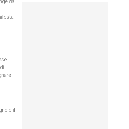
unge da
nifesta
base
di
gnare
gno e il