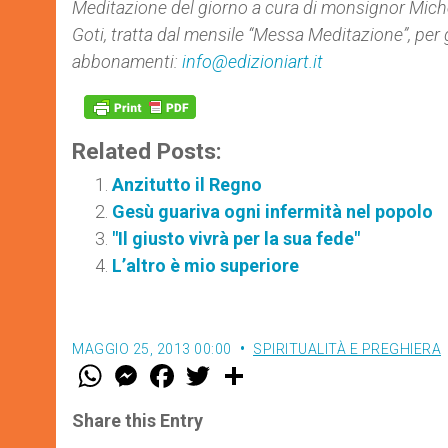
Meditazione del giorno a cura di monsignor Miche
Goti, tratta dal mensile “Messa Meditazione”, per
abbonamenti:
info@edizioniart.it
Related Posts:
Anzitutto il Regno
Gesù guariva ogni infermità nel popolo
"Il giusto vivrà per la sua fede"
L’altro è mio superiore
MAGGIO 25, 2013 00:00
SPIRITUALITÀ E PREGHIERA
W
M
F
T
S
h
e
a
w
h
a
s
c
i
a
t
s
e
t
r
Share this Entry
s
e
b
t
e
A
n
o
e