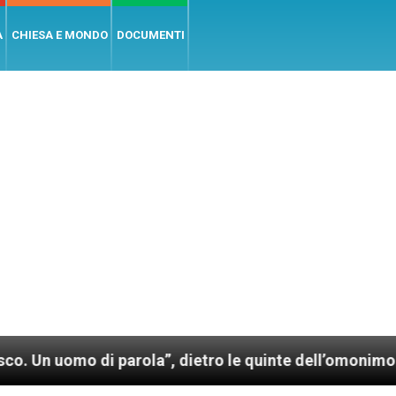
A
CHIESA E MONDO
DOCUMENTI
 di parola”, dietro le quinte dell’omonimo film di W