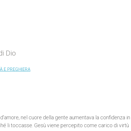
di Dio
TÀ E PREGHIERA
amore, nel cuore della gente aumentava la confidenza in 
é li toccasse. Gesù viene percepito come carico di virtù