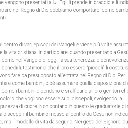
 vengono presentati a lui. Egli li prende in braccio e li ind
trare nel Regno di Dio dobbiamo comportarci come bambi
ti.
 centro di vari episodi dei Vangeli e viene più volte assun
 la vita cristiana. In particolare, quando presentano a Gesù
ui, come nel Vangelo di oggi, la sua tenerezza e benevolenz
, benedirli, testimonia che il loro essere “piccoli” li costitui
evono fare da presupposto all’entrata nel Regno di Dio. Per
iventare come bambini, cioè assumere quella disposizione d
. Come i bambini dipendono e si affidano ai loro genitori che
coloro che vogliono essere suoi discepoli, svolgendo la
purezza di cuore. Non contano in questo le graduatorie di 
fra discepoli, il bambino messo al centro da Gesù non indica
ma il modello di vita da seguire. Nei gesti del Signore, d