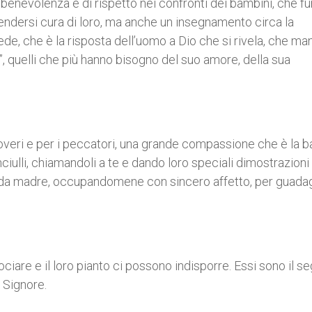
benevolenza e di rispetto nei confronti dei bambini, che f
rendersi cura di loro, ma anche un insegnamento circa la
ede, che è la risposta dell’uomo a Dio che si rivela, che ma
ri”, quelli che più hanno bisogno del suo amore, della sua
 poveri e per i peccatori, una grande compassione che è la 
fanciulli, chiamandoli a te e dando loro speciali dimostrazioni 
e e da madre, occupandomene con sincero affetto, per guada
iare e il loro pianto ci possono indisporre. Essi sono il se
 Signore.