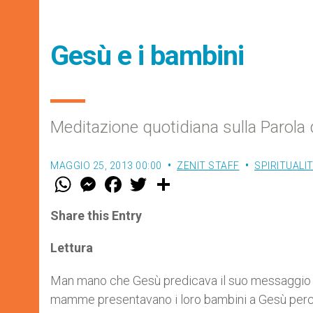
Gesù e i bambini
Meditazione quotidiana sulla Parola 
MAGGIO 25, 2013 00:00
ZENIT STAFF
SPIRITUALI
W
M
F
T
S
h
e
a
w
h
a
s
c
i
a
t
s
e
t
r
Share this Entry
s
e
b
t
e
A
n
o
e
p
g
o
r
Lettura
p
e
k
r
Man mano che Gesù predicava il suo messaggio d’
mamme presentavano i loro bambini a Gesù perch