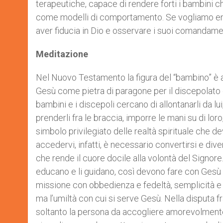
terapeutiche, capace di rendere forti i bambini che
come modelli di comportamento. Se vogliamo en
aver fiducia in Dio e osservare i suoi comandamen
Meditazione
Nel Nuovo Testamento la figura del “bambino” è al
Gesù come pietra di paragone per il discepolato e
bambini e i discepoli cercano di allontanarli da l
prenderli fra le braccia, imporre le mani su di loro
simbolo privilegiato delle realtà spirituale che d
accedervi, infatti, è necessario convertirsi e d
che rende il cuore docile alla volontà del Signore
educano e li guidano, così devono fare con Gesù 
missione con obbedienza e fedeltà, semplicità e 
ma l’umiltà con cui si serve Gesù. Nella disputa 
soltanto la persona da accogliere amorevolmente, 