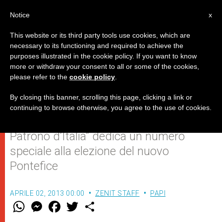
IT
Notice
x
This website or its third party tools use cookies, which are
necessary to its functioning and required to achieve the
purposes illustrated in the cookie policy. If you want to know
Da Francesco a Francesco,
more or withdraw your consent to all or some of the cookies,
please refer to the
cookie policy
.
ritorno al futuro
By closing this banner, scrolling this page, clicking a link or
continuing to browse otherwise, you agree to the use of cookies.
Per aprile, la rivista “San Francesco
Patrono d’Italia” dedica un numero
speciale alla elezione del nuovo
Pontefice
APRILE 02, 2013 00:00
ZENIT STAFF
PAPI
W
M
F
T
S
h
e
a
w
h
a
s
c
i
a