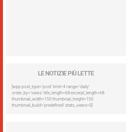
LE NOTIZIE PIÙ LETTE
[wpp post_type='post' limit=4 range='daily'
order_by='views' title_length=68 excerpt_length=68
thumbnail_width=150 thumbnail_height=150
thumbnail_build='predefined' stats_views=0]