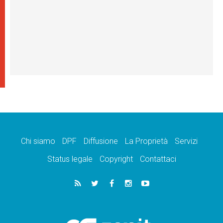
Chi siamo
DPF
Diffusione
La Proprietà
Servizi
Status legale
Copyright
Contattaci