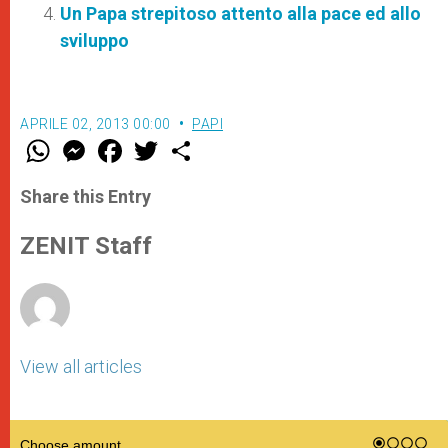
Un Papa strepitoso attento alla pace ed allo
sviluppo
APRILE 02, 2013 00:00
PAPI
W
M
F
T
S
h
e
a
w
h
a
s
c
i
a
t
s
e
t
r
Share this Entry
s
e
b
t
e
A
n
o
e
p
g
o
r
ZENIT Staff
p
e
k
r
View all articles