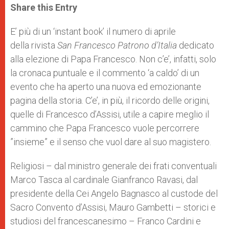
t
s
e
t
r
Share this Entry
s
e
b
t
e
A
n
o
e
p
g
o
r
E’ più di un ‘instant book’ il numero di aprile
p
e
k
della rivista
r
San Francesco Patrono d’Italia
dedicato
alla elezione di Papa Francesco. Non c’e’, infatti, solo
la cronaca puntuale e il commento ‘a caldo’ di un
evento che ha aperto una nuova ed emozionante
pagina della storia. C’e’, in più, il ricordo delle origini,
quelle di Francesco d’Assisi, utile a capire meglio il
cammino che Papa Francesco vuole percorrere
”insieme” e il senso che vuol dare al suo magistero.
Religiosi – dal ministro generale dei frati conventuali
Marco Tasca al cardinale Gianfranco Ravasi, dal
presidente della Cei Angelo Bagnasco al custode del
Sacro Convento d’Assisi, Mauro Gambetti – storici e
studiosi del francescanesimo – Franco Cardini e