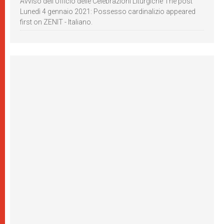
Avviso dell’Ufficio delle Celebrazioni Liturgiche The post
Lunedì 4 gennaio 2021: Possesso cardinalizio appeared
first on ZENIT - Italiano.