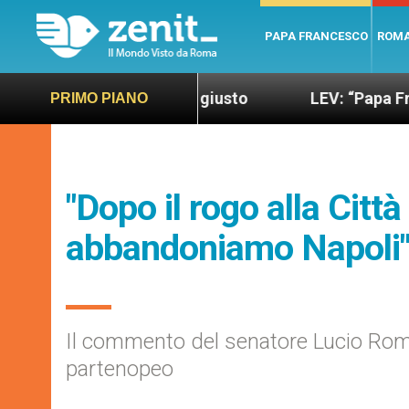
PAPA FRANCESCO
ROM
mondo più sano e giusto
LEV: “Papa Francesco. U
PRIMO PIANO
"Dopo il rogo alla Citt
abbandoniamo Napoli
Il commento del senatore Lucio Roman
partenopeo