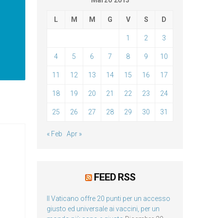
Marzo 2013
L
M
M
G
V
S
D
1
2
3
4
5
6
7
8
9
10
11
12
13
14
15
16
17
18
19
20
21
22
23
24
25
26
27
28
29
30
31
« Feb
Apr »
FEED RSS
Il Vaticano offre 20 punti per un accesso
giusto ed universale ai vaccini, per un