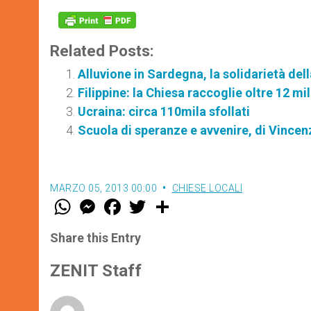
Related Posts:
Alluvione in Sardegna, la solidarietà del
Filippine: la Chiesa raccoglie oltre 12 mil
Ucraina: circa 110mila sfollati
Scuola di speranze e avvenire, di Vince
MARZO 05, 2013 00:00
CHIESE LOCALI
W
M
F
T
S
h
e
a
w
h
a
s
c
i
a
t
s
e
t
r
Share this Entry
s
e
b
t
e
A
n
o
e
p
g
o
r
ZENIT Staff
p
e
k
r