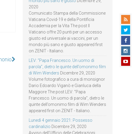
mondo più sano e giusto
Dicembre 29,
2020
Comunicato Stampa della Commissione
Vaticana Covid-19 e della Pontificia
Accademia per la Vita The post Il
Vaticano offre 20 punti per un accesso
giusto ed universale ai vaccini, per un
mondo più sano e giusto appeared first
on ZENIT - Italiano.
imonio
LEV: “Papa Francesco. Un uomo di
parola”, dietro le quinte dell’omonimo film
di Wim Wenders
Dicembre 29, 2020
Volume fotografico a cura di monsignor
Dario Edoardo Viganò e Gianluca della
Maggiore The post LEV: “Papa
Francesco. Un uomo di parola”, dietro le
quinte dell’omonimo film di Wim Wenders
appeared first on ZENIT - Italiano.
Lunedì 4 gennaio 2021: Possesso
cardinalizio
Dicembre 29, 2020
Avviso dell’Ufficio delle Celebrazioni