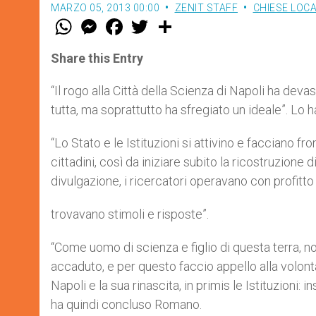
MARZO 05, 2013 00:00
ZENIT STAFF
CHIESE LOCA
W
M
F
T
S
h
e
a
w
h
a
s
c
i
a
t
s
e
t
r
Share this Entry
s
e
b
t
e
A
n
o
e
p
g
o
r
“Il rogo alla Città della Scienza di Napoli ha deva
p
e
k
tutta, ma soprattutto ha sfregiato un ideale”. Lo 
r
“Lo Stato e le Istituzioni si attivino e facciano 
cittadini, così da iniziare subito la ricostruzione 
divulgazione, i ricercatori operavano con profitto
trovavano stimoli e risposte”.
“Come uomo di scienza e figlio di questa terra,
accaduto, e per questo faccio appello alla volontà
Napoli e la sua rinascita, in primis le Istituzioni
ha quindi concluso Romano.