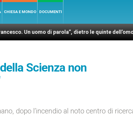
A
CHIESA E MONDO
DOCUMENTI
n uomo di parola”, dietro le quinte dell’omonimo film
à della Scienza non
"
o, dopo l’incendio al noto centro di ricerc