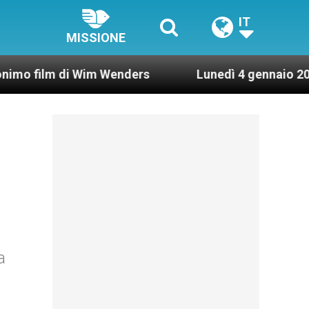
IT
MISSIONE
 di Wim Wenders
Lunedì 4 gennaio 2021: Posses
a