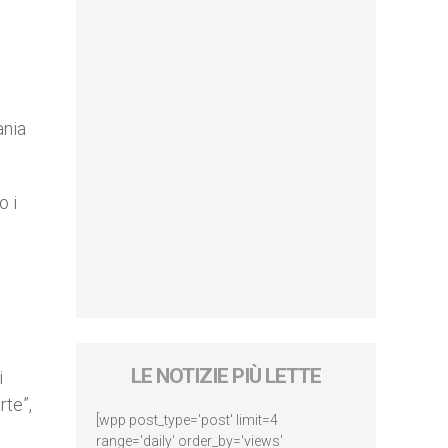
ania
o i
LE NOTIZIE PIÙ LETTE
i
rte”,
[wpp post_type='post' limit=4
range='daily' order_by='views'