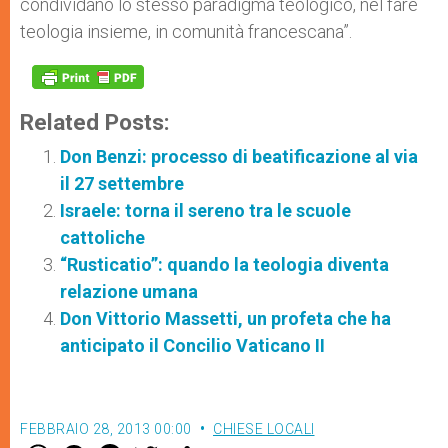
condividano lo stesso paradigma teologico, nel fare
teologia insieme, in comunità francescana”.
Related Posts:
Don Benzi: processo di beatificazione al via
il 27 settembre
Israele: torna il sereno tra le scuole
cattoliche
“Rusticatio”: quando la teologia diventa
relazione umana
Don Vittorio Massetti, un profeta che ha
anticipato il Concilio Vaticano II
FEBBRAIO 28, 2013 00:00
CHIESE LOCALI
W
M
F
T
S