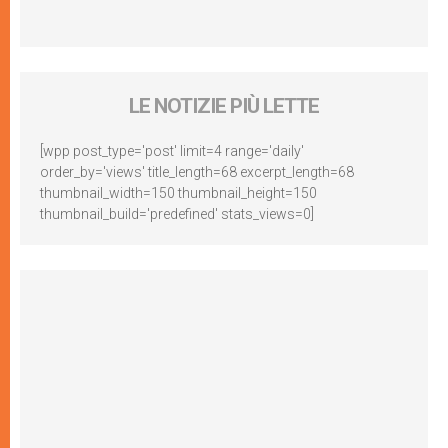
LE NOTIZIE PIÙ LETTE
[wpp post_type='post' limit=4 range='daily'
order_by='views' title_length=68 excerpt_length=68
thumbnail_width=150 thumbnail_height=150
thumbnail_build='predefined' stats_views=0]