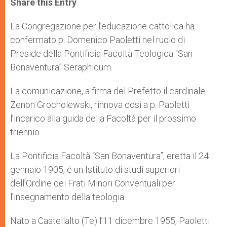
Share this Entry
s
e
b
t
e
A
n
o
e
p
g
o
r
La Congregazione per l’educazione cattolica ha
p
e
k
confermato p. Domenico Paoletti nel ruolo di
r
Preside della Pontificia Facoltà Teologica “San
Bonaventura” Seraphicum.
La comunicazione, a firma del Prefetto il cardinale
Zenon Grocholewski, rinnova così a p. Paoletti
l’incarico alla guida della Facoltà per il prossimo
triennio.
La Pontificia Facoltà “San Bonaventura”, eretta il 24
gennaio 1905, è un Istituto di studi superiori
dell’Ordine dei Frati Minori Conventuali per
l’insegnamento della teologia.
Nato a Castellalto (Te) l’11 dicembre 1955, Paoletti