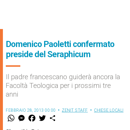
Domenico Paoletti confermato
preside del Seraphicum
Il padre francescano guiderà ancora la
Facoltà Teologica per i prossimi tre
anni
FEBBRAIO 28, 2013 00:00
ZENIT STAFF
CHIESE LOCALI
W
M
F
T
S
h
e
a
w
h
a
s
c
i
a
t
s
e
t
r