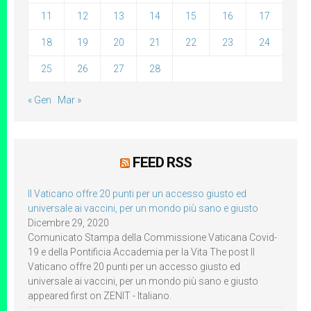
11
12
13
14
15
16
17
18
19
20
21
22
23
24
25
26
27
28
« Gen
Mar »
FEED RSS
Il Vaticano offre 20 punti per un accesso giusto ed
universale ai vaccini, per un mondo più sano e giusto
Dicembre 29, 2020
Comunicato Stampa della Commissione Vaticana Covid-
19 e della Pontificia Accademia per la Vita The post Il
Vaticano offre 20 punti per un accesso giusto ed
universale ai vaccini, per un mondo più sano e giusto
appeared first on ZENIT - Italiano.