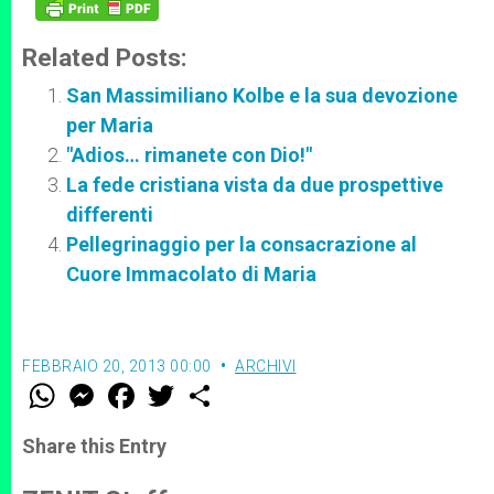
Related Posts:
San Massimiliano Kolbe e la sua devozione
per Maria
"Adios… rimanete con Dio!"
La fede cristiana vista da due prospettive
differenti
Pellegrinaggio per la consacrazione al
Cuore Immacolato di Maria
FEBBRAIO 20, 2013 00:00
ARCHIVI
W
M
F
T
S
h
e
a
w
h
a
s
c
i
a
t
s
e
t
r
Share this Entry
s
e
b
t
e
A
n
o
e
p
g
o
r