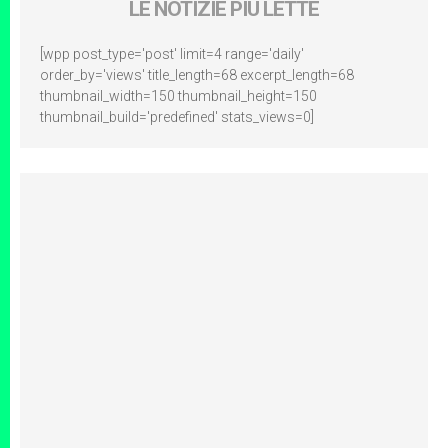
LE NOTIZIE PIÙ LETTE
[wpp post_type='post' limit=4 range='daily'
order_by='views' title_length=68 excerpt_length=68
thumbnail_width=150 thumbnail_height=150
thumbnail_build='predefined' stats_views=0]