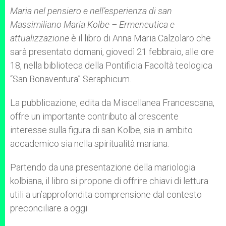
A
n
o
e
p
g
o
r
Maria nel pensiero e nell’esperienza di san
p
e
k
Massimiliano Maria Kolbe – Ermeneutica e
r
attualizzazione
è il libro di Anna Maria Calzolaro che
sarà presentato domani, giovedì 21 febbraio, alle ore
18, nella biblioteca della Pontificia Facoltà teologica
“San Bonaventura” Seraphicum.
La pubblicazione, edita da Miscellanea Francescana,
offre un importante contributo al crescente
interesse sulla figura di san Kolbe, sia in ambito
accademico sia nella spiritualità mariana.
Partendo da una presentazione della mariologia
kolbiana, il libro si propone di offrire chiavi di lettura
utili a un’approfondita comprensione dal contesto
preconciliare a oggi.