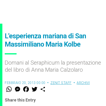
L'esperienza mariana di San
Massimiliano Maria Kolbe
Domani al Seraphicum la presentazione
del libro di Anna Maria Calzolaro
FEBBRAIO 20, 2013 00:00
ZENIT STAFF
ARCHIVI
W
M
F
T
S
h
e
a
w
h
a
s
c
i
a
t
s
e
t
r
Share this Entry
s
e
b
t
e