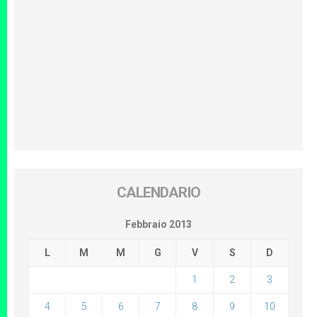
CALENDARIO
Febbraio 2013
L
M
M
G
V
S
D
1
2
3
4
5
6
7
8
9
10