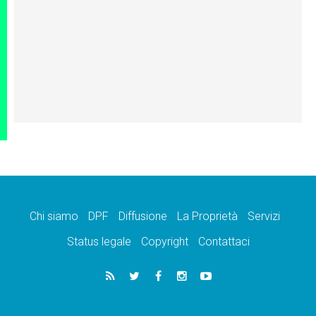
Chi siamo
DPF
Diffusione
La Proprietà
Servizi
Status legale
Copyright
Contattaci