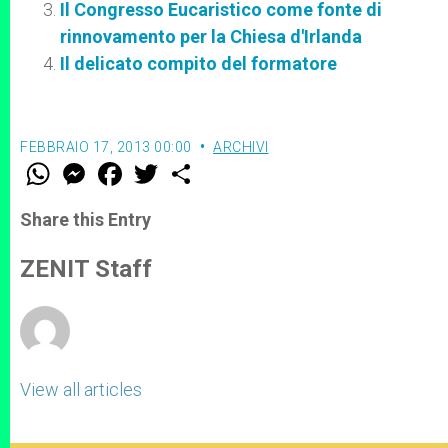
Il Congresso Eucaristico come fonte di
rinnovamento per la Chiesa d'Irlanda
Il delicato compito del formatore
FEBBRAIO 17, 2013 00:00
ARCHIVI
W
M
F
T
S
h
e
a
w
h
a
s
c
i
a
t
s
e
t
r
Share this Entry
s
e
b
t
e
A
n
o
e
p
g
o
r
ZENIT Staff
p
e
k
r
View all articles