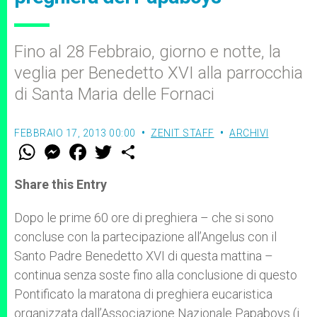
Fino al 28 Febbraio, giorno e notte, la
veglia per Benedetto XVI alla parrocchia
di Santa Maria delle Fornaci
FEBBRAIO 17, 2013 00:00
ZENIT STAFF
ARCHIVI
W
M
F
T
S
h
e
a
w
h
a
s
c
i
a
t
s
e
t
r
Share this Entry
s
e
b
t
e
A
n
o
e
p
g
o
r
Dopo le prime 60 ore di preghiera – che si sono
p
e
k
concluse con la partecipazione all’Angelus con il
r
Santo Padre Benedetto XVI di questa mattina –
continua senza soste fino alla conclusione di questo
Pontificato la maratona di preghiera eucaristica
organizzata dall’Associazione Nazionale Papaboys (i