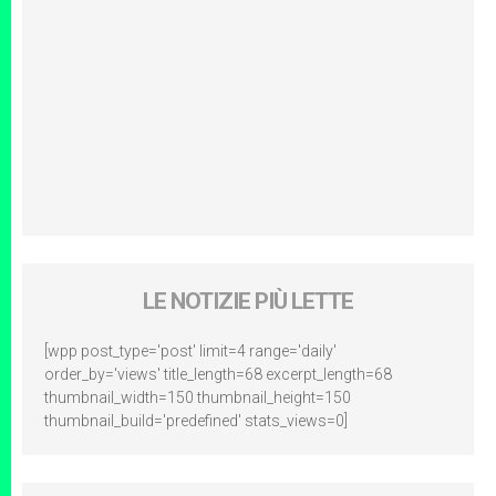
LE NOTIZIE PIÙ LETTE
[wpp post_type='post' limit=4 range='daily'
order_by='views' title_length=68 excerpt_length=68
thumbnail_width=150 thumbnail_height=150
thumbnail_build='predefined' stats_views=0]