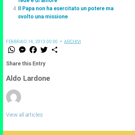
fede e di amore"
Il Papa non ha esercitato un potere ma
svolto una missione
FEBBRAIO 14, 2013 00:00
ARCHIVI
W
M
F
T
S
h
e
a
w
h
a
s
c
i
a
t
s
e
t
r
Share this Entry
s
e
b
t
e
A
n
o
e
p
g
o
r
Aldo Lardone
p
e
k
r
View all articles