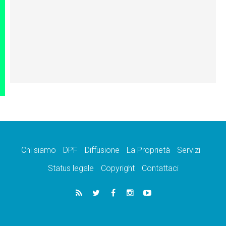
Chi siamo
DPF
Diffusione
La Proprietà
Servizi
Status legale
Copyright
Contattaci