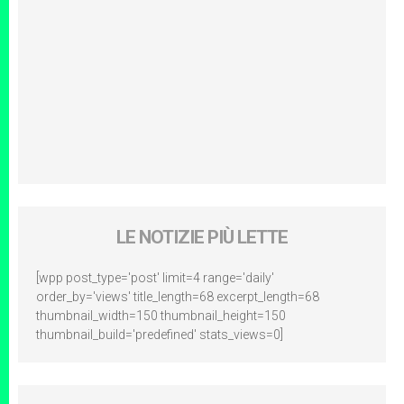
LE NOTIZIE PIÙ LETTE
[wpp post_type='post' limit=4 range='daily'
order_by='views' title_length=68 excerpt_length=68
thumbnail_width=150 thumbnail_height=150
thumbnail_build='predefined' stats_views=0]