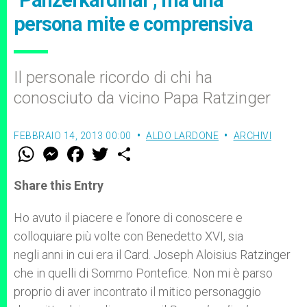
"Panzerkardinal", ma una
persona mite e comprensiva
Il personale ricordo di chi ha
conosciuto da vicino Papa Ratzinger
FEBBRAIO 14, 2013 00:00
ALDO LARDONE
ARCHIVI
W
M
F
T
S
h
e
a
w
h
a
s
c
i
a
t
s
e
t
r
Share this Entry
s
e
b
t
e
A
n
o
e
p
g
o
r
Ho avuto il piacere e l’onore di conoscere e
p
e
k
colloquiare più volte con Benedetto XVI, sia
r
negli anni in cui era il Card. Joseph Aloisius Ratzinger
che in quelli di Sommo Pontefice. Non mi è parso
proprio di aver incontrato il mitico personaggio