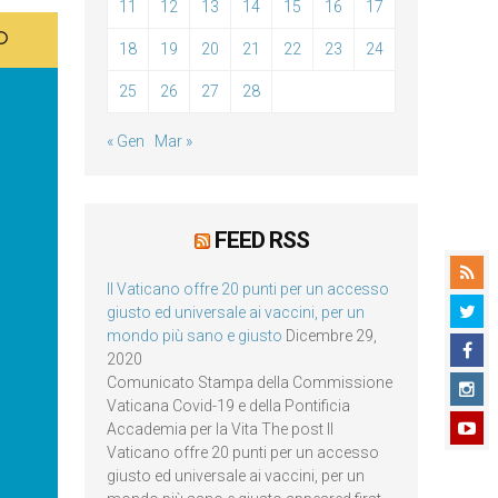
11
12
13
14
15
16
17
18
19
20
21
22
23
24
25
26
27
28
« Gen
Mar »
FEED RSS
Il Vaticano offre 20 punti per un accesso
giusto ed universale ai vaccini, per un
mondo più sano e giusto
Dicembre 29,
2020
Comunicato Stampa della Commissione
Vaticana Covid-19 e della Pontificia
Accademia per la Vita The post Il
Vaticano offre 20 punti per un accesso
giusto ed universale ai vaccini, per un