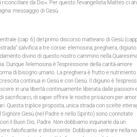
i riconciliare da Dio». Per questo l’evangelista Matteo ci a
tagna
: messaggio di Gesù.
 centrale (cap. 6) del primo discorso matteano di Gesù (capp
strada” salvifica a tre corsie: elemosina, preghiera, digiuno.
fondamento divino di questo nostro cammino nella Quaresim
ma. Dunque l’elemosina è l’espressione della carità-amore
forma di bisogno umano. La preghiera è frutto e nutrimento
crescita continua in Gesù e con Gesù. Il digiuno è l’espres
scere in una libertà continuamente liberata dalle passioni 
 sacrificarci, di saper offrire le nostre privazioni per amor
cari. Questa triplice proposta, unica strada con scelte intera
 Signore Gesù (nel Padre e nello Spirito) sono connotate
o con il Buon Dio, Padre. Non dobbiamo inquinarle da un
pere falsificante e distorcente. Dobbiamo «entrare nella no