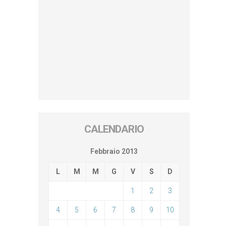
CALENDARIO
Febbraio 2013
L
M
M
G
V
S
D
1
2
3
4
5
6
7
8
9
10