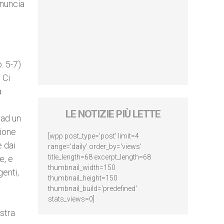
nnuncia
. 5-7)
 Ci
a
LE NOTIZIE PIÙ LETTE
 ad un
sione
[wpp post_type='post' limit=4
e dai
range='daily' order_by='views'
title_length=68 excerpt_length=68
e, e
thumbnail_width=150
genti,
thumbnail_height=150
thumbnail_build='predefined'
stats_views=0]
stra