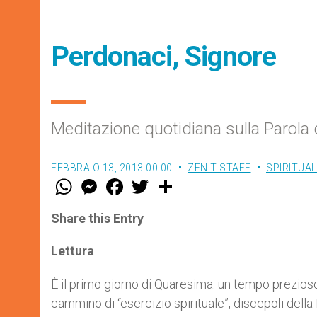
Perdonaci, Signore
Meditazione quotidiana sulla Parola d
FEBBRAIO 13, 2013 00:00
ZENIT STAFF
SPIRITUAL
W
M
F
T
S
h
e
a
w
h
a
s
c
i
a
t
s
e
t
r
Share this Entry
s
e
b
t
e
A
n
o
e
p
g
o
r
Lettura
p
e
k
r
È il primo giorno di Quaresima: un tempo prezioso i
cammino di “esercizio spirituale”, discepoli della 