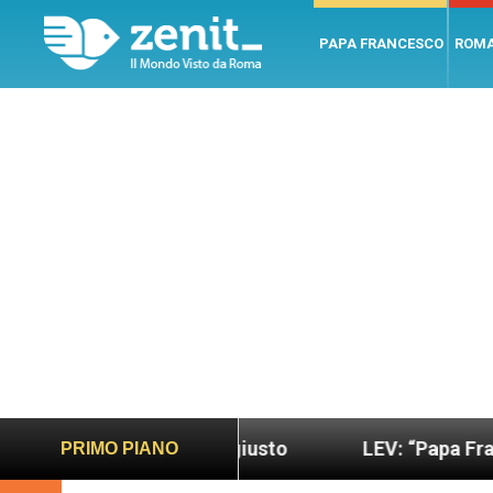
PAPA FRANCESCO
ROM
ndo più sano e giusto
LEV: “Papa Francesco. Un 
PRIMO PIANO