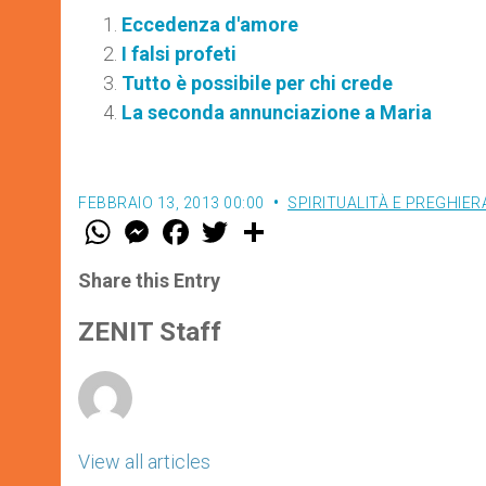
Eccedenza d'amore
I falsi profeti
Tutto è possibile per chi crede
La seconda annunciazione a Maria
FEBBRAIO 13, 2013 00:00
SPIRITUALITÀ E PREGHIER
W
M
F
T
S
h
e
a
w
h
a
s
c
i
a
t
s
e
t
r
Share this Entry
s
e
b
t
e
A
n
o
e
p
g
o
r
ZENIT Staff
p
e
k
r
View all articles