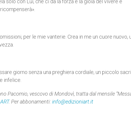
a solo con Lui, che ci dà la forza e la gioia del vivere e
i ricompenserà».
omissioni, per le mie vanterie. Crea in me un cuore nuovo, 
lvezza.
are giorno senza una preghiera cordiale, un piccolo sacri
e infelice.
ano Pacomio, vescovo di Mondovì, tratta dal mensile “Mess
 ART
. Per abbonamenti:
info@edizioniart.it