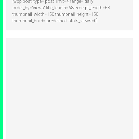
[wpp post_type='post' limit=4 range='daily'
order_by='views' title_length=68 excerpt_length=68
thumbnail_width=150 thumbnail_height=150
thumbnail_build='predefined' stats_views=0]