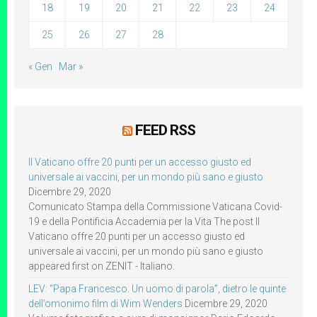
18
19
20
21
22
23
24
25
26
27
28
« Gen
Mar »
FEED RSS
Il Vaticano offre 20 punti per un accesso giusto ed
universale ai vaccini, per un mondo più sano e giusto
Dicembre 29, 2020
Comunicato Stampa della Commissione Vaticana Covid-
19 e della Pontificia Accademia per la Vita The post Il
Vaticano offre 20 punti per un accesso giusto ed
universale ai vaccini, per un mondo più sano e giusto
appeared first on ZENIT - Italiano.
LEV: “Papa Francesco. Un uomo di parola”, dietro le quinte
dell’omonimo film di Wim Wenders
Dicembre 29, 2020