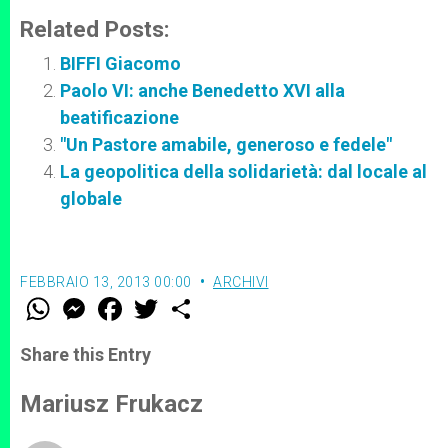
Related Posts:
BIFFI Giacomo
Paolo VI: anche Benedetto XVI alla
beatificazione
"Un Pastore amabile, generoso e fedele"
La geopolitica della solidarietà: dal locale al
globale
FEBBRAIO 13, 2013 00:00
ARCHIVI
W
M
F
T
S
h
e
a
w
h
a
s
c
i
a
t
s
e
t
r
Share this Entry
s
e
b
t
e
A
n
o
e
p
g
o
r
Mariusz Frukacz
p
e
k
r