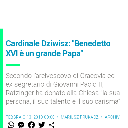
Cardinale Dziwisz: "Benedetto
XVI è un grande Papa"
Secondo l’arcivescovo di Cracovia ed
ex segretario di Giovanni Paolo II,
Ratzinger ha donato alla Chiesa “la sua
persona, il suo talento e il suo carisma”
FEBBRAIO 13, 2013 00:00
MARIUSZ FRUKACZ
ARCHIVI
W
M
F
T
S
h
e
a
w
h