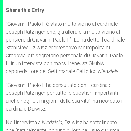
a
s
c
i
a
t
s
e
t
r
Share this Entry
s
e
b
t
e
A
n
o
e
p
g
o
r
“Giovanni Paolo II è stato molto vicino al cardinale
p
e
k
Joseph Ratzinger che, già allora era molto vicino al
r
pensiero di Giovanni Paolo II”. Lo ha detto il cardinale
Stanisław Dziwisz Arcivescovo Metropolita di
Cracovia, già segretario personale di Giovanni Paolo
II, in un’intervista con mons. Ireneusz Skubiś,
caporedattore del Settimanale Cattolico
Niedziela
.
“Giovanni Paolo II ha consultato con il cardinale
Joseph Ratzinger per tutte le questioni importanti
anche negli ultimi giorni della sua vita”, ha ricordato il
cardinale Dziwisz.
Nell’intervista a
Niedziela
, Dziwisz ha sottolineato
che “naturalmente, ognuno di loro ha il suo carisma.