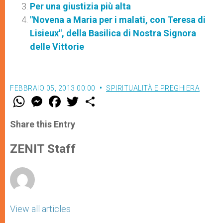
Per una giustizia più alta
"Novena a Maria per i malati, con Teresa di
Lisieux", della Basilica di Nostra Signora
delle Vittorie
FEBBRAIO 05, 2013 00:00
SPIRITUALITÀ E PREGHIERA
W
M
F
T
S
h
e
a
w
h
a
s
c
i
a
t
s
e
t
r
Share this Entry
s
e
b
t
e
A
n
o
e
p
g
o
r
ZENIT Staff
p
e
k
r
View all articles