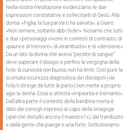
Nella nostra meditazione evidenziamo le due
espressioni constatative e sollecitanti di Gesù. Alla
donna: «Figlia, la tua parola ti ha salvata»; a Giairo:
«Non temere, soltanto abbi fede!». Notiamo che tutti
e due i personaggi vivono in contesti di contrasto; di
«paura e di tremore», di «trambusto» e di «derisione».
Da un lato la donna che aveva “perdite di sangue”
deve superare il disagio e perfino la vergogna della
folla: la curiosità non buona, non ha limiti. Così pure la
scontata sicurezza diagnostica dei discepoli («la
folla ti stringe da tutte le parti») non mette a proprio
agio la donna. Essa si attesta «impaurita e tremante».
Dall’altra parte il contesto della bambina morta è
dato dai consigli espressi al capo della sinagoga
(«perché disturbi ancora il maestro?»); dal trambusto
e dalla gente che piange e urla forte. Sottolineiamo