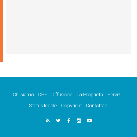
Chi siamo
DPF
Diffusione
La Proprietà
Servizi
Status legale
Copyright
Contattaci