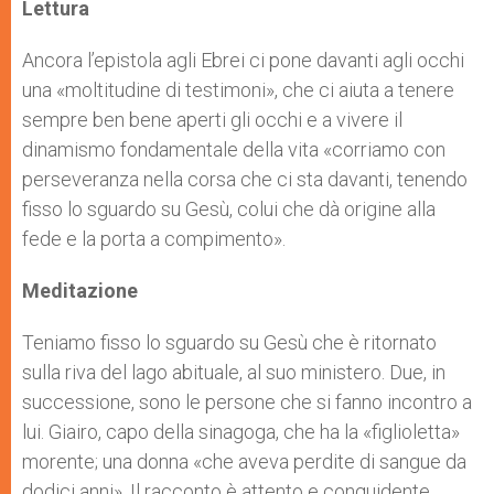
p
g
o
r
Lettura
p
e
k
r
Ancora l’epistola agli Ebrei ci pone davanti agli occhi
una «moltitudine di testimoni», che ci aiuta a tenere
sempre ben bene aperti gli occhi e a vivere il
dinamismo fondamentale della vita «corriamo con
perseveranza nella corsa che ci sta davanti, tenendo
fisso lo sguardo su Gesù, colui che dà origine alla
fede e la porta a compimento».
Meditazione
Teniamo fisso lo sguardo su Gesù che è ritornato
sulla riva del lago abituale, al suo ministero. Due, in
successione, sono le persone che si fanno incontro a
lui. Giairo, capo della sinagoga, che ha la «figlioletta»
morente; una donna «che aveva perdite di sangue da
dodici anni». Il racconto è attento e conquidente.