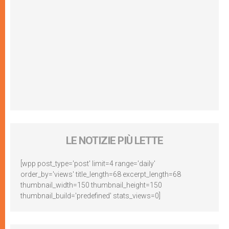
LE NOTIZIE PIÙ LETTE
[wpp post_type='post' limit=4 range='daily'
order_by='views' title_length=68 excerpt_length=68
thumbnail_width=150 thumbnail_height=150
thumbnail_build='predefined' stats_views=0]