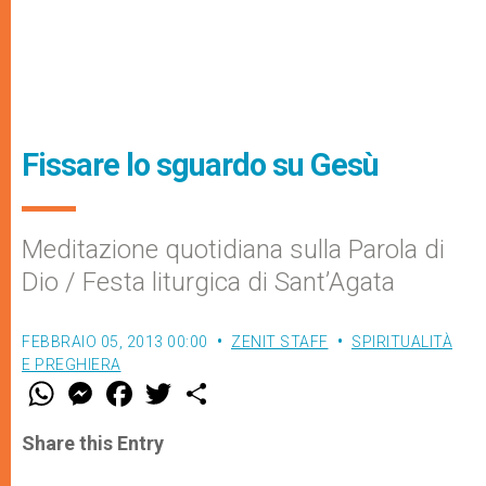
Fissare lo sguardo su Gesù
Meditazione quotidiana sulla Parola di
Dio / Festa liturgica di Sant’Agata
FEBBRAIO 05, 2013 00:00
ZENIT STAFF
SPIRITUALITÀ
E PREGHIERA
W
M
F
T
S
h
e
a
w
h
a
s
c
i
a
t
s
e
t
r
Share this Entry
s
e
b
t
e
A
n
o
e