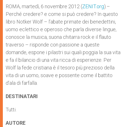
A
n
o
e
p
g
o
r
ROMA, martedì, 6 novembre 2012 (
ZENIT.org
).–
p
e
k
Perché credere? e come si può credere? In questo
r
libro Notker Wolf – l’abate primate dei benedettini,
uomo eclettico e operoso che parla diverse lingue,
conosce la musica, suona chitarra rock e il flauto
traverso – risponde con passione a queste
domande, espone i pilastri sui quali poggia la sua vita
e fa il bilancio di una vita ricca di esperienze. Per
Wolf la fede cristiana è il tesoro più prezioso della
vita di un uomo, soave e possente come il battito
d’ala di farfalla.
DESTINATARI
Tutti.
AUTORE