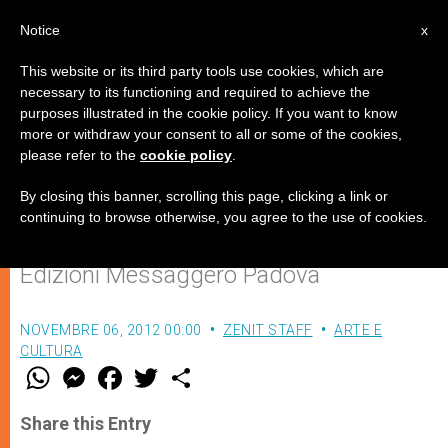
IT
Notice
x
This website or its third party tools use cookies, which are
necessary to its functioning and required to achieve the
purposes illustrated in the cookie policy. If you want to know
"Farfalle nello stomaco. Fede che
more or withdraw your consent to all or some of the cookies,
please refer to the
cookie policy
.
mette le ali", di Notker Wolf
By closing this banner, scrolling this page, clicking a link or
continuing to browse otherwise, you agree to the use of cookies.
Segnalazioni librarie da parte delle
Edizioni Messaggero Padova
NOVEMBRE 06, 2012 00:00
ZENIT STAFF
ARTE E
CULTURA
W
M
F
T
S
h
e
a
w
h
a
s
c
i
a
t
s
e
t
r
Share this Entry
s
e
b
t
e