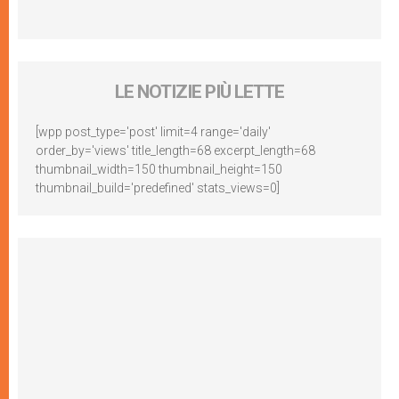
LE NOTIZIE PIÙ LETTE
[wpp post_type='post' limit=4 range='daily'
order_by='views' title_length=68 excerpt_length=68
thumbnail_width=150 thumbnail_height=150
thumbnail_build='predefined' stats_views=0]