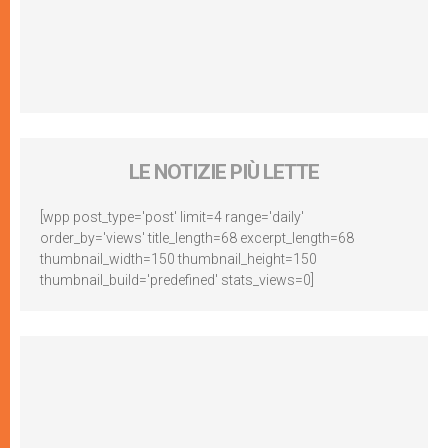
LE NOTIZIE PIÙ LETTE
[wpp post_type='post' limit=4 range='daily'
order_by='views' title_length=68 excerpt_length=68
thumbnail_width=150 thumbnail_height=150
thumbnail_build='predefined' stats_views=0]