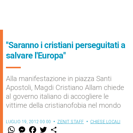
"Saranno i cristiani perseguitati a
salvare l'Europa"
Alla manifestazione in piazza Santi
Apostoli, Magdi Cristiano Allam chiede
al governo italiano di accogliere le
vittime della cristianofobia nel mondo
LUGLIO 19, 2012 00:00
ZENIT STAFF
CHIESE LOCALI
W
M
F
T
S
h
e
a
w
h