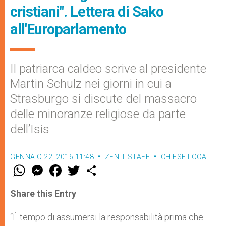
cristiani". Lettera di Sako
all'Europarlamento
Il patriarca caldeo scrive al presidente
Martin Schulz nei giorni in cui a
Strasburgo si discute del massacro
delle minoranze religiose da parte
dell’Isis
GENNAIO 22, 2016 11:48
ZENIT STAFF
CHIESE LOCALI
W
M
F
T
S
h
e
a
w
h
a
s
c
i
a
t
s
e
t
r
Share this Entry
s
e
b
t
e
A
n
o
e
p
g
o
r
“È tempo di assumersi la responsabilità prima che
p
e
k