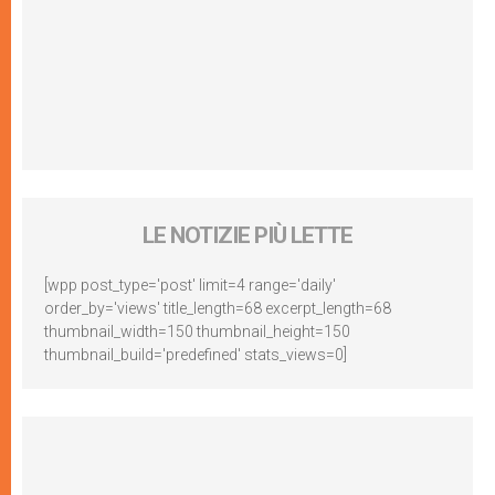
LE NOTIZIE PIÙ LETTE
[wpp post_type='post' limit=4 range='daily'
order_by='views' title_length=68 excerpt_length=68
thumbnail_width=150 thumbnail_height=150
thumbnail_build='predefined' stats_views=0]