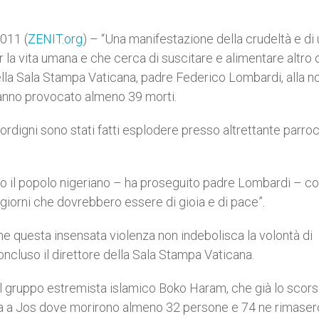
011 (
ZENIT.org
) – “Una manifestazione della crudeltà e di 
r la vita umana e che cerca di suscitare e alimentare altro 
lla Sala Stampa Vaticana, padre Federico Lombardi, alla no
 hanno provocato almeno 39 morti.
e ordigni sono stati fatti esplodere presso altrettante parro
utto il popolo nigeriano – ha proseguito padre Lombardi – co
i giorni che dovrebbero essere di gioia e di pace”.
e questa insensata violenza non indebolisca la volontà di
oncluso il direttore della Sala Stampa Vaticana.
al gruppo estremista islamico Boko Haram, che già lo scor
nuta a Jos dove morirono almeno 32 persone e 74 ne rimaser