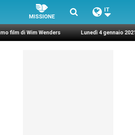
IT
MISSIONE
di Wim Wenders
Lunedì 4 gennaio 2021: Possesso