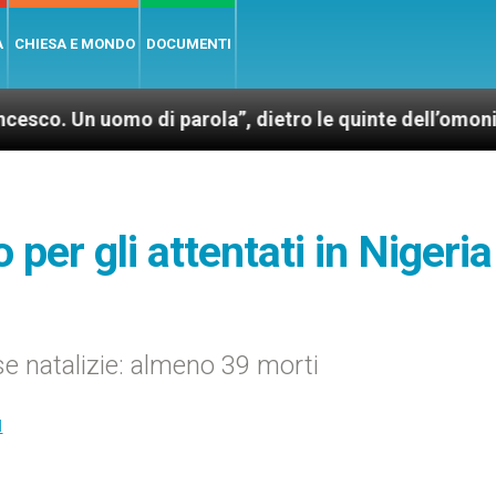
A
CHIESA E MONDO
DOCUMENTI
uomo di parola”, dietro le quinte dell’omonimo film 
per gli attentati in Nigeria
se natalizie: almeno 39 morti
I