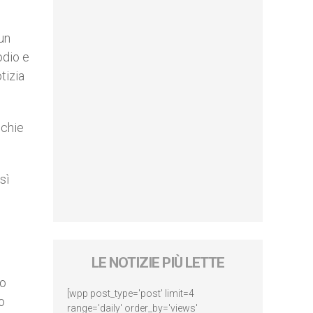
un
odio e
tizia
cchie
sì
LE NOTIZIE PIÙ LETTE
so
[wpp post_type='post' limit=4
o
range='daily' order_by='views'