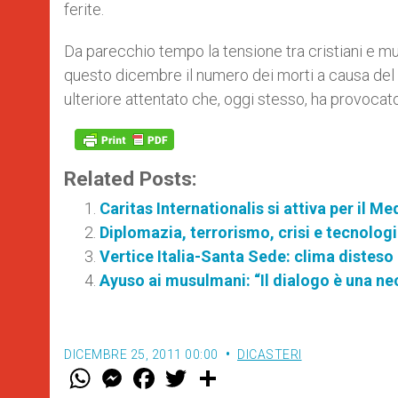
ferite.
Da parecchio tempo la tensione tra cristiani e mus
questo dicembre il numero dei morti a causa del f
ulteriore attentato che, oggi stesso, ha provocato
Related Posts:
Caritas Internationalis si attiva per il M
Diplomazia, terrorismo, crisi e tecnologi
Vertice Italia-Santa Sede: clima disteso
Ayuso ai musulmani: “Il dialogo è una ne
DICEMBRE 25, 2011 00:00
DICASTERI
W
M
F
T
S
h
e
a
w
h