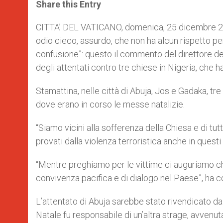
t
s
e
t
r
Share this Entry
s
e
b
t
e
A
n
o
e
p
g
o
r
CITTA’ DEL VATICANO, domenica, 25 dicembre 2
p
e
k
odio cieco, assurdo, che non ha alcun rispetto pe
r
confusione”: questo il commento del direttore de
degli attentati contro tre chiese in Nigeria, che
Stamattina, nelle città di Abuja, Jos e Gadaka, tr
dove erano in corso le messe natalizie.
“Siamo vicini alla sofferenza della Chiesa e di t
provati dalla violenza terroristica anche in quest
“Mentre preghiamo per le vittime ci auguriamo ch
convivenza pacifica e di dialogo nel Paese”, ha c
L’attentato di Abuja sarebbe stato rivendicato d
Natale fu responsabile di un’altra strage, avve