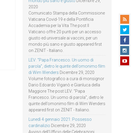
mondo più sano e giusto
Dicembre 29,
2020
Comunicato Stampa della Commissione
Vaticana Covid-19 e della Pontificia
Accademia per la Vita The post Il
Vaticano offre 20 punti per un accesso
giusto ed universale ai vaccini, per un
mondo più sano e giusto appeared first
on ZENIT - Italiano.
LEV: “Papa Francesco. Un uomo di
parola”, dietro le quinte dell’omonimo film
di Wim Wenders
Dicembre 29, 2020
Volume fotografico a cura di monsignor
Dario Edoardo Viganò e Gianluca della
Maggiore The post LEV: “Papa
Francesco. Un uomo di parola”, dietro le
quinte dell’omonimo film di Wim Wenders
appeared first on ZENIT - Italiano.
Lunedì 4 gennaio 2021: Possesso
cardinalizio
Dicembre 29, 2020
Avviso dell’Ufficio delle Celebrazioni