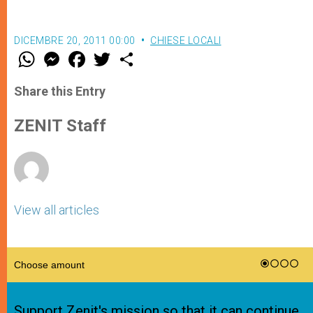
DICEMBRE 20, 2011 00:00
CHIESE LOCALI
W
M
F
T
S
h
e
a
w
h
a
s
c
i
a
t
s
e
t
r
Share this Entry
s
e
b
t
e
A
n
o
e
p
g
o
r
ZENIT Staff
p
e
k
r
View all articles