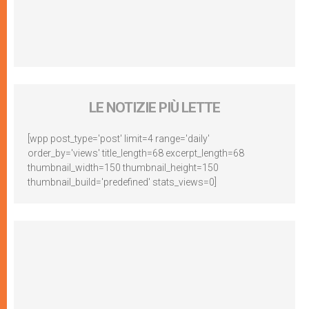
LE NOTIZIE PIÙ LETTE
[wpp post_type='post' limit=4 range='daily'
order_by='views' title_length=68 excerpt_length=68
thumbnail_width=150 thumbnail_height=150
thumbnail_build='predefined' stats_views=0]