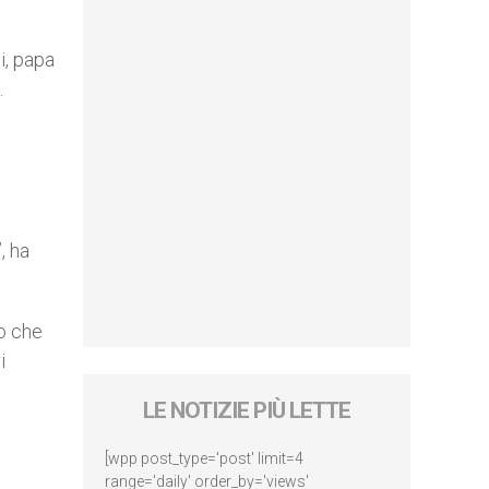
i, papa
.
, ha
ro che
i
LE NOTIZIE PIÙ LETTE
[wpp post_type='post' limit=4
range='daily' order_by='views'