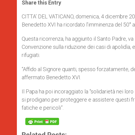
t
s
e
t
r
Share this Entry
s
e
b
t
e
A
n
o
e
p
g
o
r
CITTA’ DEL VATICANO, domenica, 4 dicembre 20
p
e
k
Benedetto XVI ha ricordato l’imminenza del 50° a
r
Questa ricorrenza, ha aggiunto il Santo Padre, va 
Convenzione sulla riduzione dei casi di apolidìa, 
rifugiati.
“Affido al Signore quanti, spesso forzatamente, de
affermato Benedetto XVI.
Il Papa ha poi incoraggiato la “solidarietà nei lor
si prodigano per proteggere e assistere questi fr
fatiche e pericoli”.
Related Posts: