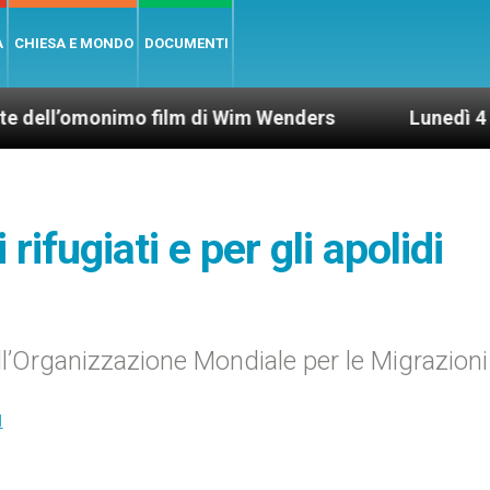
A
CHIESA E MONDO
DOCUMENTI
’omonimo film di Wim Wenders
Lunedì 4 gennaio
rifugiati e per gli apolidi
ll’Organizzazione Mondiale per le Migrazioni
I