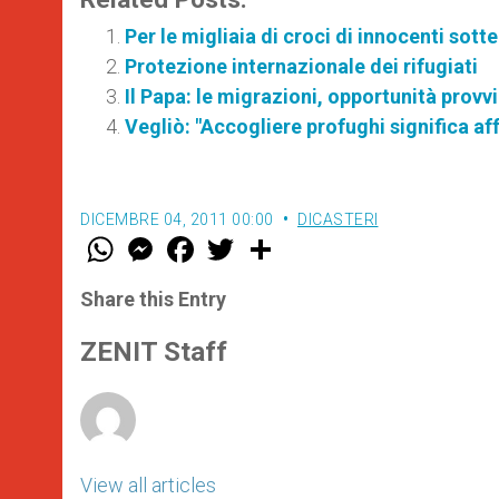
Per le migliaia di croci di innocenti sott
Protezione internazionale dei rifugiati
Il Papa: le migrazioni, opportunità provv
Vegliò: "Accogliere profughi significa affe
DICEMBRE 04, 2011 00:00
DICASTERI
W
M
F
T
S
h
e
a
w
h
a
s
c
i
a
t
s
e
t
r
Share this Entry
s
e
b
t
e
A
n
o
e
p
g
o
r
ZENIT Staff
p
e
k
r
View all articles