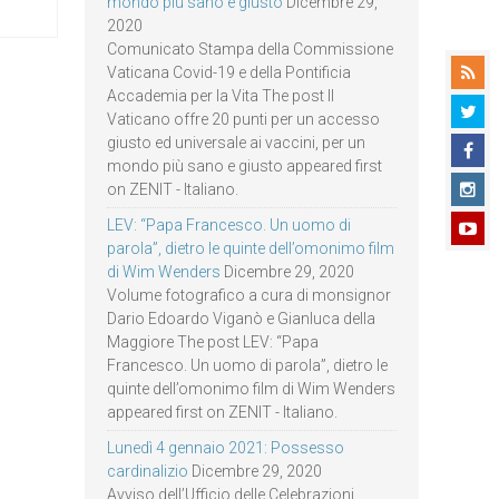
mondo più sano e giusto
Dicembre 29,
2020
Comunicato Stampa della Commissione
Vaticana Covid-19 e della Pontificia
Accademia per la Vita The post Il
Vaticano offre 20 punti per un accesso
giusto ed universale ai vaccini, per un
mondo più sano e giusto appeared first
on ZENIT - Italiano.
LEV: “Papa Francesco. Un uomo di
parola”, dietro le quinte dell’omonimo film
di Wim Wenders
Dicembre 29, 2020
Volume fotografico a cura di monsignor
Dario Edoardo Viganò e Gianluca della
Maggiore The post LEV: “Papa
Francesco. Un uomo di parola”, dietro le
quinte dell’omonimo film di Wim Wenders
appeared first on ZENIT - Italiano.
Lunedì 4 gennaio 2021: Possesso
cardinalizio
Dicembre 29, 2020
Avviso dell’Ufficio delle Celebrazioni