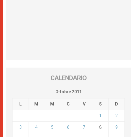
CALENDARIO
Ottobre 2011
L
M
M
G
V
S
D
1
2
3
4
5
6
7
8
9