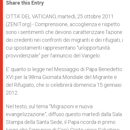
t
s
e
t
r
Share this Entry
s
e
b
t
e
A
n
o
e
p
g
o
r
CITTA’ DEL VATICANO, martedì, 25 ottobre 2011
p
e
k
(ZENIT.org).- Comprensione, accoglienza e rispetto
r
sono i sentimenti che devono caratterizzare l’azione
dei credenti nei confronti dei migranti e dei rifugiati, i
cui spostamenti rappresentano “un’opportunità
provvidenziale” per l’annuncio del Vangelo.
E’ quanto si legge nel Messaggio di Papa Benedetto
XVI per la 98ma Giornata Mondiale del Migrante e
del Rifugiato, che si celebrerà domenica 15 gennaio
2012.
Nel testo, sul tema “Migrazioni e nuova
evangelizzazione”, diffuso questo martedì dalla Sala
Stampa della Santa Sede, il Papa ricorda in primo
luogo che l’annuncio di Gesù Cristo unico Salvatore