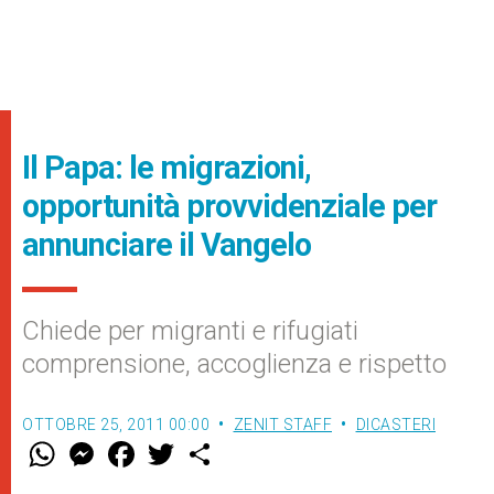
Il Papa: le migrazioni,
opportunità provvidenziale per
annunciare il Vangelo
Chiede per migranti e rifugiati
comprensione, accoglienza e rispetto
OTTOBRE 25, 2011 00:00
ZENIT STAFF
DICASTERI
W
M
F
T
S
h
e
a
w
h
a
s
c
i
a