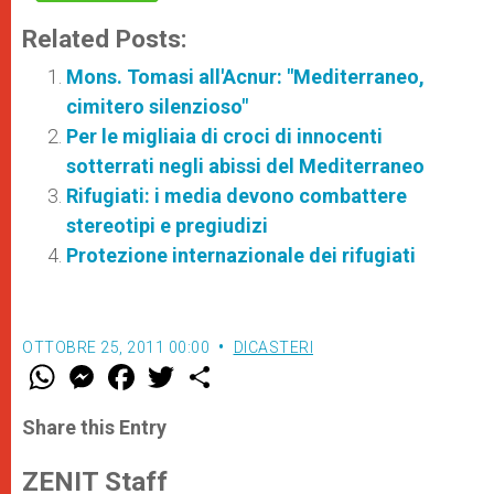
Related Posts:
Mons. Tomasi all'Acnur: "Mediterraneo,
cimitero silenzioso"
Per le migliaia di croci di innocenti
sotterrati negli abissi del Mediterraneo
Rifugiati: i media devono combattere
stereotipi e pregiudizi
Protezione internazionale dei rifugiati
OTTOBRE 25, 2011 00:00
DICASTERI
W
M
F
T
S
h
e
a
w
h
a
s
c
i
a
t
s
e
t
r
Share this Entry
s
e
b
t
e
A
n
o
e
p
g
o
r
ZENIT Staff
p
e
k