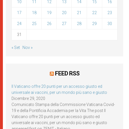
10
11
12
13
14
15
16
17
18
19
20
21
22
23
24
25
26
27
28
29
30
31
« Set
Nov »
FEED RSS
Il Vaticano offre 20 punti per un accesso giusto ed
universale ai vaccini, per un mondo più sano e giusto
Dicembre 29, 2020
Comunicato Stampa della Commissione Vaticana Covid-
19 e della Pontificia Accademia per la Vita The post Il
Vaticano offre 20 punti per un accesso giusto ed
universale ai vaccini, per un mondo più sano e giusto
appeared first on ZENIT - Italiano.