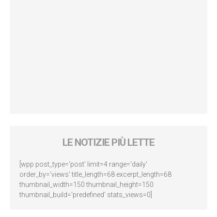
LE NOTIZIE PIÙ LETTE
[wpp post_type='post' limit=4 range='daily'
order_by='views' title_length=68 excerpt_length=68
thumbnail_width=150 thumbnail_height=150
thumbnail_build='predefined' stats_views=0]