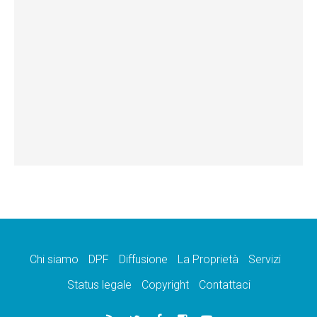
Chi siamo
DPF
Diffusione
La Proprietà
Servizi
Status legale
Copyright
Contattaci