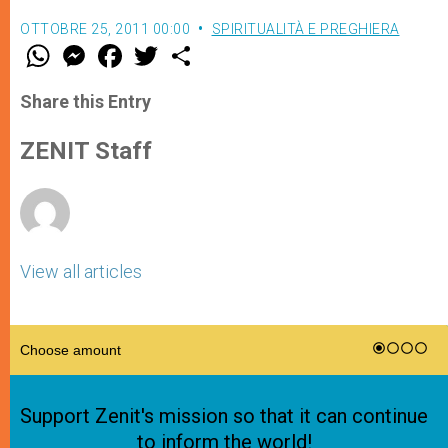
OTTOBRE 25, 2011 00:00
SPIRITUALITÀ E PREGHIERA
W
M
F
T
S
h
e
a
w
h
a
s
c
i
a
t
s
e
t
r
Share this Entry
s
e
b
t
e
A
n
o
e
p
g
o
r
ZENIT Staff
p
e
k
r
View all articles