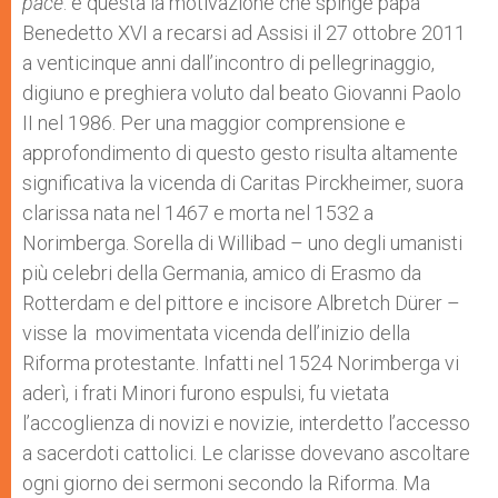
pace
: è questa la motivazione che spinge papa
Benedetto XVI a recarsi ad Assisi il 27 ottobre 2011
a venticinque anni dall’incontro di pellegrinaggio,
digiuno e preghiera voluto dal beato Giovanni Paolo
II nel 1986. Per una maggior comprensione e
approfondimento di questo gesto risulta altamente
significativa la vicenda di Caritas Pirckheimer, suora
clarissa nata nel 1467 e morta nel 1532 a
Norimberga. Sorella di Willibad – uno degli umanisti
più celebri della Germania, amico di Erasmo da
Rotterdam e del pittore e incisore Albretch Dürer –
visse la movimentata vicenda dell’inizio della
Riforma protestante. Infatti nel 1524 Norimberga vi
aderì, i frati Minori furono espulsi, fu vietata
l’accoglienza di novizi e novizie, interdetto l’accesso
a sacerdoti cattolici. Le clarisse dovevano ascoltare
ogni giorno dei sermoni secondo la Riforma. Ma