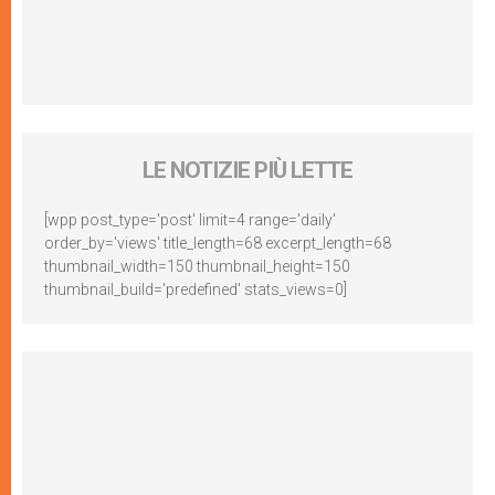
LE NOTIZIE PIÙ LETTE
[wpp post_type='post' limit=4 range='daily'
order_by='views' title_length=68 excerpt_length=68
thumbnail_width=150 thumbnail_height=150
thumbnail_build='predefined' stats_views=0]