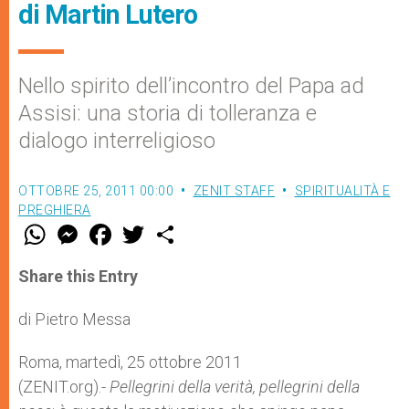
di Martin Lutero
Nello spirito dell’incontro del Papa ad
Assisi: una storia di tolleranza e
dialogo interreligioso
OTTOBRE 25, 2011 00:00
ZENIT STAFF
SPIRITUALITÀ E
PREGHIERA
W
M
F
T
S
h
e
a
w
h
a
s
c
i
a
t
s
e
t
r
Share this Entry
s
e
b
t
e
A
n
o
e
p
g
o
r
di Pietro Messa
p
e
k
r
Roma, martedì, 25 ottobre 2011
(ZENIT.org).-
Pellegrini della verità, pellegrini della