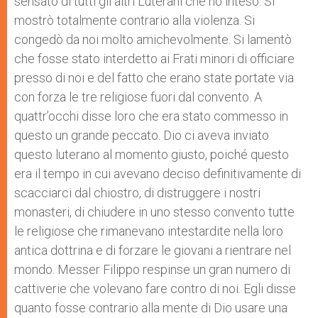
sensato di tutti gli altri Luterani che ho inteso. Si
mostrò totalmente contrario alla violenza. Si
congedò da noi molto amichevolmente. Si lamentò
che fosse stato interdetto ai Frati minori di officiare
presso di noi e del fatto che erano state portate via
con forza le tre religiose fuori dal convento. A
quattr’occhi disse loro che era stato commesso in
questo un grande peccato. Dio ci aveva inviato
questo luterano al momento giusto, poiché questo
era il tempo in cui avevano deciso definitivamente di
scacciarci dal chiostro, di distruggere i nostri
monasteri, di chiudere in uno stesso convento tutte
le religiose che rimanevano intestardite nella loro
antica dottrina e di forzare le giovani a rientrare nel
mondo. Messer Filippo respinse un gran numero di
cattiverie che volevano fare contro di noi. Egli disse
quanto fosse contrario alla mente di Dio usare una