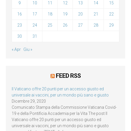
9
10
11
12
13
14
15
16
17
18
19
20
21
22
23
24
25
26
27
28
29
30
31
« Apr
Giu »
FEED RSS
Il Vaticano offre 20 punti per un accesso giusto ed
universale ai vaccini, per un mondo più sano e giusto
Dicembre 29, 2020
Comunicato Stampa della Commissione Vaticana Covid-
19 e della Pontificia Accademia per la Vita The post Il
Vaticano offre 20 punti per un accesso giusto ed
universale ai vaccini, per un mondo più sano e giusto