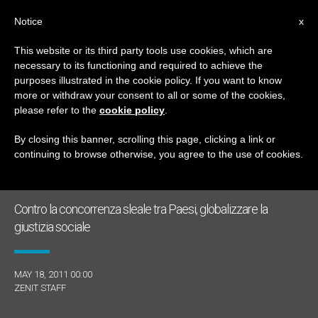
IT
Notice
x
This website or its third party tools use cookies, which are
necessary to its functioning and required to achieve the
GIORNO
purposes illustrated in the cookie policy. If you want to know
Maggio 18th, 2011
more or withdraw your consent to all or some of the cookies,
please refer to the
cookie policy
.
By closing this banner, scrolling this page, clicking a link or
continuing to browse otherwise, you agree to the use of cookies.
ULTIME NOTIZIE
Contro la concorrenza sleale tra Paesi, globalizzare la
giustizia sociale
MAY 18, 2011 00:00
ZENIT STAFF