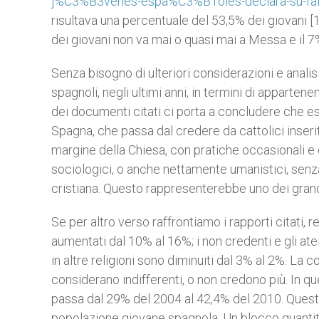
j%C3%B3venes-espa%C3%B1oles-declara-su-falta
risultava una percentuale del 53,5% dei giovani [1
dei giovani non va mai o quasi mai a Messa e il 
Senza bisogno di ulteriori considerazioni e anali
spagnoli, negli ultimi anni, in termini di appartene
dei documenti citati ci porta a concludere che es
Spagna, che passa dal credere da cattolici inseriti
margine della Chiesa, con pratiche occasionali e 
sociologici, o anche nettamente umanistici, sen
cristiana. Questo rappresenterebbe uno dei grandi
Se per altro verso raffrontiamo i rapporti citati, r
aumentati dal 10% al 16%; i non credenti e gli ate
in altre religioni sono diminuiti dal 3% al 2%. La 
considerano indifferenti, o non credono più. In q
passa dal 29% del 2004 al 42,4% del 2010. Questo
popolazione giovane spagnola. Un blocco quantitat