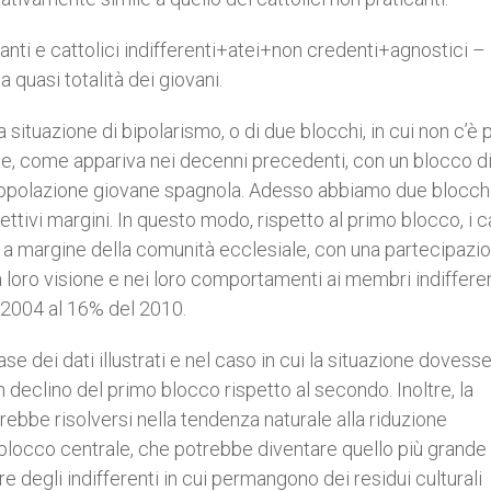
anti e cattolici indifferenti+atei+non credenti+agnostici –
a quasi totalità dei giovani.
situazione di bipolarismo, o di due blocchi, in cui non c’è 
te, come appariva nei decenni precedenti, con un blocco d
a popolazione giovane spagnola. Adesso abbiamo due blocch
ettivi margini. In questo modo, rispetto al primo blocco, i ca
ede a margine della comunità ecclesiale, con una partecipazi
la loro visione e nei loro comportamenti ai membri indifferen
 2004 al 16% del 2010.
ase dei dati illustrati e nel caso in cui la situazione dovess
n declino del primo blocco rispetto al secondo. Inoltre, la
rebbe risolversi nella tendenza naturale alla riduzione
blocco centrale, che potrebbe diventare quello più grande 
degli indifferenti in cui permangono dei residui culturali