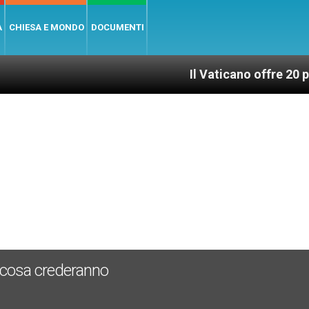
A
CHIESA E MONDO
DOCUMENTI
Il Vaticano offre 20 punti per u
1
n cosa crederanno