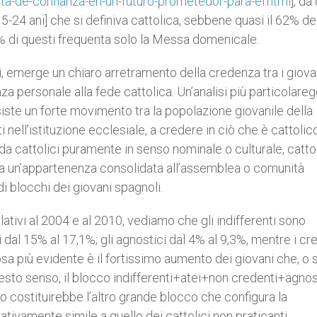
-de-confianza-en-un-futuro-prometedor-para-el.html
], da
5-24 ani] che si definiva cattolica, sebbene quasi il 62% de
7% di questi frequenta solo la Messa domenicale.
si, emerge un chiaro arretramento della credenza tra i giova
nza personale alla fede cattolica. Un’analisi più particolareg
iste un forte movimento tra la popolazione giovanile della
 nell’istituzione ecclesiale, a credere in ciò che è cattoli
da cattolici puramente in senso nominale o culturale, cattol
za un’appartenenza consolidata all’assemblea o comunità
 blocchi dei giovani spagnoli.
elativi al 2004 e al 2010, vediamo che gli indifferenti sono
i dal 15% al 17,1%; gli agnostici dal 4% al 9,3%, mentre i cr
cosa più evidente è il fortissimo aumento dei giovani che, o s
uesto senso, il blocco indifferenti+atei+non credenti+agnos
 costituirebbe l’altro grande blocco che configura la
ivamente simile a quello dei cattolici non praticanti.