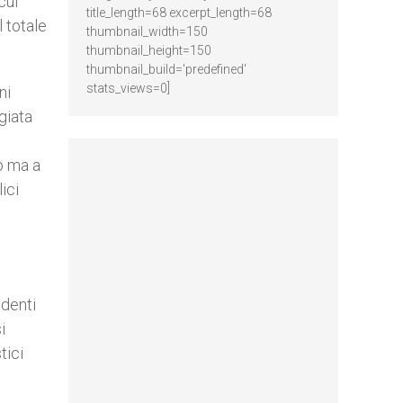
 cui
title_length=68 excerpt_length=68
l totale
thumbnail_width=150
thumbnail_height=150
thumbnail_build='predefined'
stats_views=0]
ni
giata
co ma a
ici
edenti
i
tici