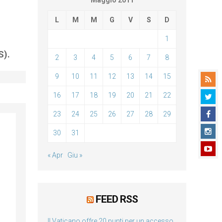
Maggio 2011
L
M
M
G
V
S
D
1
S).
2
3
4
5
6
7
8
9
10
11
12
13
14
15
16
17
18
19
20
21
22
23
24
25
26
27
28
29
30
31
« Apr
Giu »
FEED RSS
Il Vaticano offre 20 punti per un accesso