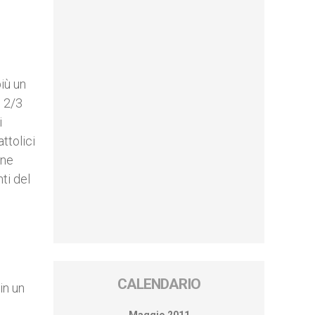
più un
i 2/3
i
ttolici
one
ti del
e
CALENDARIO
in un