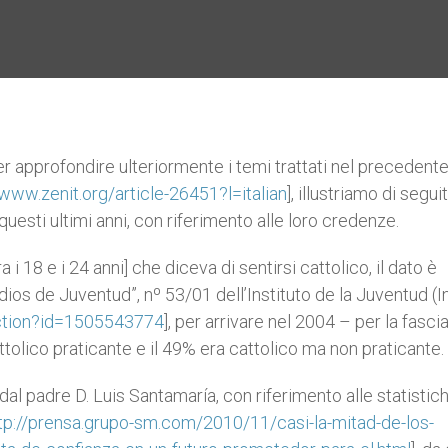
 approfondire ulteriormente i temi trattati nel precedent
/www.zenit.org/article-26451?l=italian
], illustriamo di segui
uesti ultimi anni, con riferimento alle loro credenze.
 18 e i 24 anni] che diceva di sentirsi cattolico, il dato è
dios de Juventud”, nº 53/01 dell’Instituto de la Juventud (I
action?id=1505543774
], per arrivare nel 2004 – per la fascia
ttolico praticante e il 49% era cattolico ma non praticante.
al padre D. Luis Santamaría, con riferimento alle statistic
tp://prensa.grupo-sm.com/2010/11/casi-la-mitad-de-los-