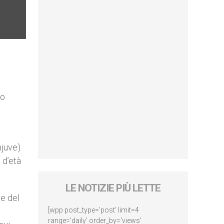
e
to
njuve)
 d’età
LE NOTIZIE PIÙ LETTE
he del
[wpp post_type='post' limit=4
range='daily' order_by='views'