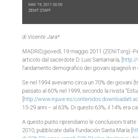
MAY 19, 2011 00:00
ZENIT STAFF
di Vicente Jara*
MADRID,giovedì, 19 maggio 2011 (ZENIT.org).-Per
articolo dal sacerdote D. Luis Santamaría, [
http:/
l’andamento demografico dei giovani spagnoli in q
Se nel 1994 avevamo circa un 70% dei giovani [tra i
passato al 60% nel 1999, secondo la rivista “Estu
[
http://www.injuve.es/contenidos.downloadatt.
15-29 anni – al 63%. Di questo 63%, il 14% era ca
A questo punto riprendiamo le conclusioni tratte d
2010, pubblicate dalla Fundación Santa María [
ht