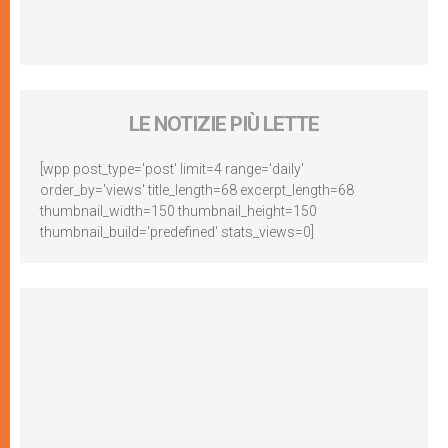
LE NOTIZIE PIÙ LETTE
[wpp post_type='post' limit=4 range='daily'
order_by='views' title_length=68 excerpt_length=68
thumbnail_width=150 thumbnail_height=150
thumbnail_build='predefined' stats_views=0]