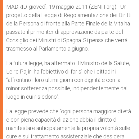
A
n
o
e
p
g
o
r
MADRID, giovedì, 19 maggio 2011 (ZENIT.org).- Un
p
e
k
progetto della Legge di Regolamentazione dei Diritti
r
della Persona di fronte alla Parte Finale della Vita ha
passato il primo iter di approvazione da parte del
Consiglio dei Ministri di Spagna. Si pensa che verrà
trasmesso al Parlamento a giugno.
La futura legge, ha affermato il Ministro della Salute,
Leire Pajín, ha l’obiettivo di far sì che i cittadini
“affrontino i loro ultimi giorni con dignità e con la
minor sofferenza possibile, indipendentemente dal
luogo in cui risiedono”.
La legge prevede che “ogni persona maggiore di età
e con piena capacità di azione abbia il diritto di
manifestare anticipatamente la propria volontà sulle
cure e sul trattamento assistenziale che desidera