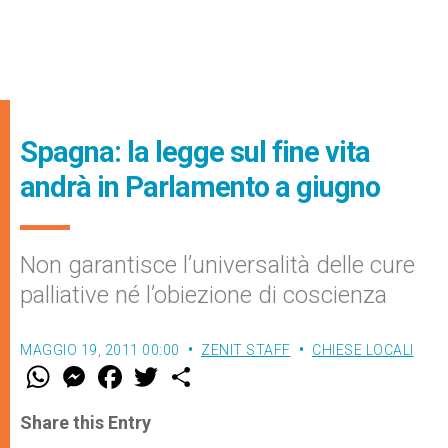
Spagna: la legge sul fine vita
andrà in Parlamento a giugno
Non garantisce l’universalità delle cure
palliative né l’obiezione di coscienza
MAGGIO 19, 2011 00:00
ZENIT STAFF
CHIESE LOCALI
W
M
F
T
S
h
e
a
w
h
a
s
c
i
a
t
s
e
t
r
Share this Entry
s
e
b
t
e