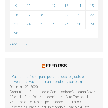
9
10
11
12
13
14
15
16
17
18
19
20
21
22
23
24
25
26
27
28
29
30
31
« Apr
Giu »
FEED RSS
Il Vaticano offre 20 punti per un accesso giusto ed
universale ai vaccini, per un mondo più sano e giusto
Dicembre 29, 2020
Comunicato Stampa della Commissione Vaticana Covid-
19 e della Pontificia Accademia per la Vita The post Il
Vaticano offre 20 punti per un accesso giusto ed
universale ai vaccini, per un mondo più sano e giusto