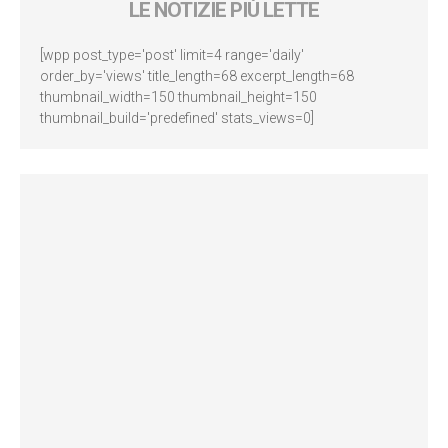
LE NOTIZIE PIÙ LETTE
[wpp post_type='post' limit=4 range='daily'
order_by='views' title_length=68 excerpt_length=68
thumbnail_width=150 thumbnail_height=150
thumbnail_build='predefined' stats_views=0]