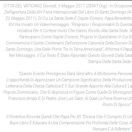
CITTA' DEL VATICANO, Giovedì, 5 Maggio 2011 (ZENIT.org).- In Occasione
Dell’apertura Della XIV Fiera Internazionale Del Libro Di Santo Domingo (4-
22 Maggio 2011), Di Cui La Santa Sede È Ospite D’onore, Papa Benedetto
XVI Ha Inviato Un Videomessaggio.
“Ringrazio I Responsabili Di Questa
Iniziativa Per Il Cortese Invito Che Hanno Rivolto Alla Santa Sede A
Parteciparvi Come Ospite D'onore, Proprio In Quest'anno In Cui Si
Commemora Il Quinto Centenario Dell'erezione Canonica Della Diocesi Di
Santo Domingo, Una Delle Prime Tre In Terra Americana”, Afferma Il Papa
Nel Messaggio, Il Cui Testo È Stato Riportato Questo Giovedì Dalla Sala
Stampa Della Santa Sede.
“Questo Evento Prestigioso Darà Senz'altro A Moltissime Persone
L'opportunità Di Apprezzare Un Campione Significativo Della Produzione
Letteraria Della Chiesa Cattolica E Il Suo Grande Apporto Alla Cultura E La
Popolo Dominicano, Che Si Apprezza In Figure Come Quelle Di Monsignor
Francisco Arnáiz E Di Padre José Luis Sáez, Ai Quali La Fiera Riserva Un
Posto Di Spicco”.
Il Pontefice Ricorda Quindi Che Papa Pio XII “diceva Che Il Compito Di Un
Buon Libro È Educare A Una Comprensione Più Profonda Delle Cose, A
Pensare E A Riflettere”.