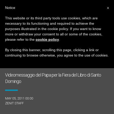
IT
Notice
x
This website or its third party tools use cookies, which are
necessary to its functioning and required to achieve the
GIORNO
purposes illustrated in the cookie policy. If you want to know
Maggio 5th, 2011
more or withdraw your consent to all or some of the cookies,
please refer to the
cookie policy
.
By closing this banner, scrolling this page, clicking a link or
continuing to browse otherwise, you agree to the use of cookies.
ULTIME NOTIZIE
Videomessaggio del Papa per la Fiera del Libro di Santo
Domingo
MAY 05, 2011 00:00
ZENIT STAFF