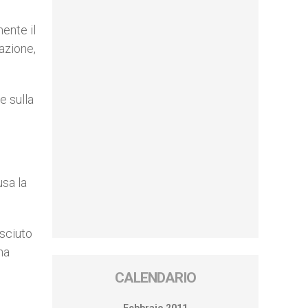
mente il
azione,
.
e sulla
usa la
osciuto
ha
CALENDARIO