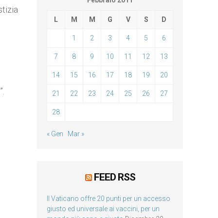
Febbraio 2011
tizia
L
M
M
G
V
S
D
1
2
3
4
5
6
7
8
9
10
11
12
13
14
15
16
17
18
19
20
”.
21
22
23
24
25
26
27
28
« Gen
Mar »
FEED RSS
Il Vaticano offre 20 punti per un accesso
giusto ed universale ai vaccini, per un