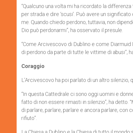
“Qualcuno una volta mi ha ricordato la differenz
per strada e dire ‘scusi’. Può avere un significat
me. Quando chiedo perdono, tuttavia, non dipende 
Dio può perdonarmi”, ha osservato il presule.
“Come Arcivescovo di Dublino e come Diarmuid Mart
di perdono da parte di tutte le vittime di abusi”, h
Coraggio
L’Arcivescovo ha poi parlato di un altro silenzio, 
“In questa Cattedrale ci sono oggi uomini e donne
fatto di non essere rimasti in silenzio”, ha detto.
di parlare, parlare, parlare e ancora parlare, con 
rifiuto”.
La Chiesa a Dublino e la Chiesa di tutto il mondo 