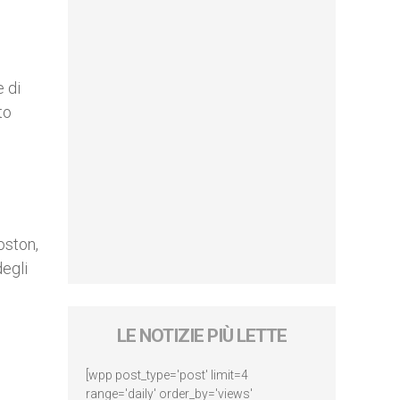
e di
to
oston,
degli
LE NOTIZIE PIÙ LETTE
[wpp post_type='post' limit=4
range='daily' order_by='views'