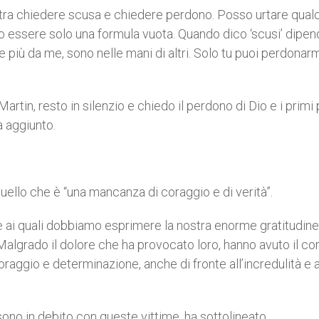
a tra chiedere scusa e chiedere perdono. Posso urtare qual
o o essere solo una formula vuota. Quando dico ‘scusi’ dipe
più da me, sono nelle mani di altri. Solo tu puoi perdonarm
in, resto in silenzio e chiedo il perdono di Dio e i primi 
a aggiunto.
quello che è “una mancanza di coraggio e di verità”.
 ai quali dobbiamo esprimere la nostra enorme gratitudine 
 “Malgrado il dolore che ha provocato loro, hanno avuto il co
coraggio e determinazione, anche di fronte all’incredulità e a
sono in debito con queste vittime, ha sottolineato.