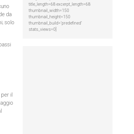
title_length=68 excerpt_length=68
cuno
thumbnail_width=150
nde da
thumbnail_height=150
i; solo
thumbnail_build='predefined'
stats_views=0]
passi
per il
raggio
l