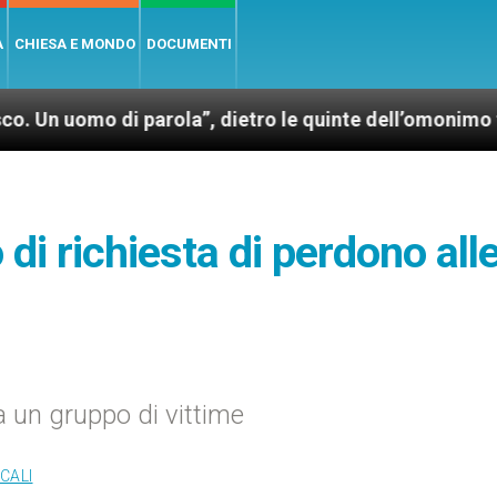
A
CHIESA E MONDO
DOCUMENTI
o di parola”, dietro le quinte dell’omonimo film di 
 di richiesta di perdono all
 a un gruppo di vittime
CALI