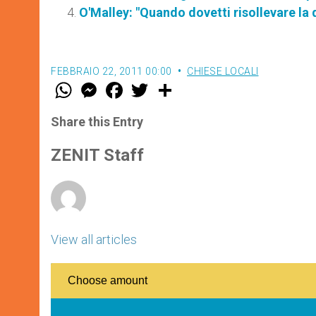
O'Malley: "Quando dovetti risollevare la 
FEBBRAIO 22, 2011 00:00
CHIESE LOCALI
W
M
F
T
S
h
e
a
w
h
a
s
c
i
a
t
s
e
t
r
Share this Entry
s
e
b
t
e
A
n
o
e
p
g
o
r
ZENIT Staff
p
e
k
r
View all articles