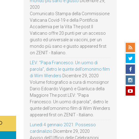
mondo più sano e giusto
Dicembre 29,
2020
Comunicato Stampa della Commissione
Vaticana Covid-19 e della Pontificia
Accademia per la Vita The post Il
Vaticano offre 20 punti per un accesso
giusto ed universale ai vaccini, per un
mondo più sano e giusto appeared first
on ZENIT - Italiano.
LEV: “Papa Francesco. Un uomo di
parola”, dietro le quinte dell’omonimo film
di Wim Wenders
Dicembre 29, 2020
Volume fotografico a cura di monsignor
Dario Edoardo Viganò e Gianluca della
Maggiore The post LEV: “Papa
Francesco. Un uomo di parola”, dietro le
quinte dell’omonimo film di Wim Wenders
appeared first on ZENIT - Italiano.
Lunedì 4 gennaio 2021: Possesso
cardinalizio
Dicembre 29, 2020
Avviso dell’Ufficio delle Celebrazioni