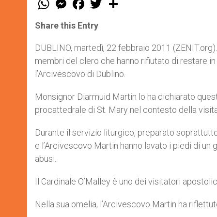
h
e
a
w
h
a
s
c
i
a
t
s
e
t
r
Share this Entry
s
e
b
t
e
A
n
o
e
p
g
o
r
DUBLINO, martedì, 22 febbraio 2011 (ZENIT.org).- 
p
e
k
membri del clero che hanno rifiutato di restare 
r
l’Arcivescovo di Dublino.
Monsignor Diarmuid Martin lo ha dichiarato ques
procattedrale di St. Mary nel contesto della visita
Durante il servizio liturgico, preparato soprattutt
e l’Arcivescovo Martin hanno lavato i piedi di un
abusi.
Il Cardinale O’Malley è uno dei visitatori apostoli
Nella sua omelia, l’Arcivescovo Martin ha riflettuto