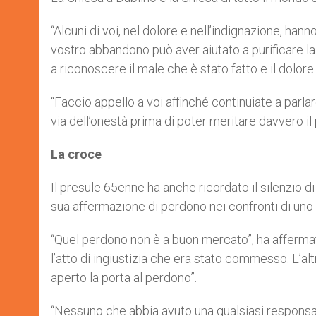
“Alcuni di voi, nel dolore e nell’indignazione, ha
vostro abbandono può aver aiutato a purificare la 
a riconoscere il male che è stato fatto e il dolor
“Faccio appello a voi affinché continuiate a parl
via dell’onestà prima di poter meritare davvero il
La croce
Il presule 65enne ha anche ricordato il silenzio di
sua affermazione di perdono nei confronti di uno de
“Quel perdono non è a buon mercato”, ha affermat
l’atto di ingiustizia che era stato commesso. L’al
aperto la porta al perdono”.
“Nessuno che abbia avuto una qualsiasi responsab