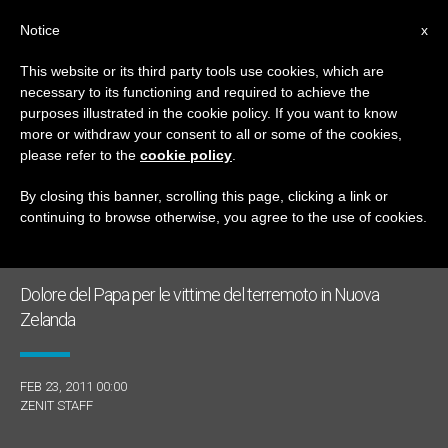
IT
Notice
x
This website or its third party tools use cookies, which are
necessary to its functioning and required to achieve the
GIORNO
purposes illustrated in the cookie policy. If you want to know
Febbraio 23rd, 2011
more or withdraw your consent to all or some of the cookies,
please refer to the
cookie policy
.
By closing this banner, scrolling this page, clicking a link or
continuing to browse otherwise, you agree to the use of cookies.
ULTIME NOTIZIE
Dolore del Papa per le vittime del terremoto in Nuova
Zelanda
FEB 23, 2011 00:00
ZENIT STAFF