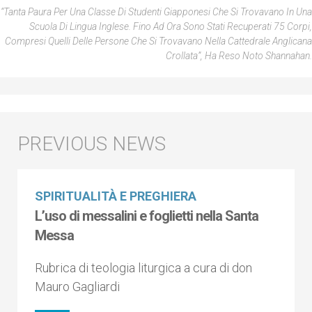
“Tanta Paura Per Una Classe Di Studenti Giapponesi Che Si Trovavano In Una
Scuola Di Lingua Inglese. Fino Ad Ora Sono Stati Recuperati 75 Corpi,
Compresi Quelli Delle Persone Che Si Trovavano Nella Cattedrale Anglicana
Crollata”, Ha Reso Noto Shannahan.
SPIRITUALITÀ E PREGHIERA
L’uso di messalini e foglietti nella Santa
Messa
Rubrica di teologia liturgica a cura di don
Mauro Gagliardi