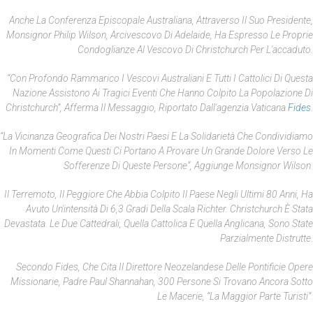
Anche La Conferenza Episcopale Australiana, Attraverso Il Suo Presidente,
Monsignor Philip Wilson, Arcivescovo Di Adelaide, Ha Espresso Le Proprie
Condoglianze Al Vescovo Di Christchurch Per L'accaduto.
“Con Profondo Rammarico I Vescovi Australiani E Tutti I Cattolici Di Questa
Nazione Assistono Ai Tragici Eventi Che Hanno Colpito La Popolazione Di
Christchurch”, Afferma Il Messaggio, Riportato Dall'agenzia Vaticana
Fides
.
“La Vicinanza Geografica Dei Nostri Paesi E La Solidarietà Che Condividiamo
In Momenti Come Questi Ci Portano A Provare Un Grande Dolore Verso Le
Sofferenze Di Queste Persone”, Aggiunge Monsignor Wilson.
Il Terremoto, Il Peggiore Che Abbia Colpito Il Paese Negli Ultimi 80 Anni, Ha
Avuto Un'intensità Di 6,3 Gradi Della Scala Richter. Christchurch È Stata
Devastata. Le Due Cattedrali, Quella Cattolica E Quella Anglicana, Sono State
Parzialmente Distrutte.
Secondo Fides, Che Cita Il Direttore Neozelandese Delle Pontificie Opere
Missionarie, Padre Paul Shannahan, 300 Persone Si Trovano Ancora Sotto
Le Macerie, “la Maggior Parte Turisti”.