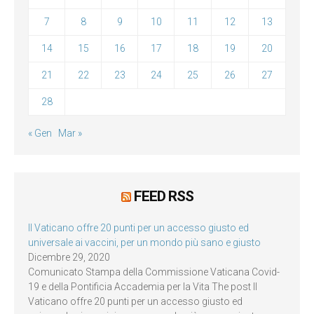
7
8
9
10
11
12
13
14
15
16
17
18
19
20
21
22
23
24
25
26
27
28
« Gen
Mar »
FEED RSS
Il Vaticano offre 20 punti per un accesso giusto ed
universale ai vaccini, per un mondo più sano e giusto
Dicembre 29, 2020
Comunicato Stampa della Commissione Vaticana Covid-
19 e della Pontificia Accademia per la Vita The post Il
Vaticano offre 20 punti per un accesso giusto ed