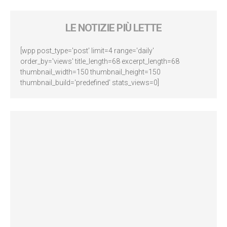
LE NOTIZIE PIÙ LETTE
[wpp post_type='post' limit=4 range='daily'
order_by='views' title_length=68 excerpt_length=68
thumbnail_width=150 thumbnail_height=150
thumbnail_build='predefined' stats_views=0]