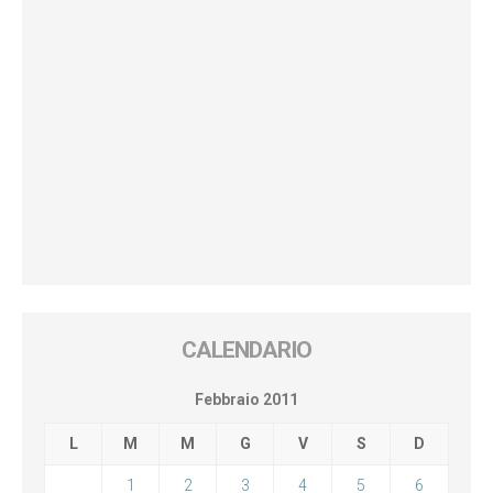
CALENDARIO
Febbraio 2011
L
M
M
G
V
S
D
1
2
3
4
5
6