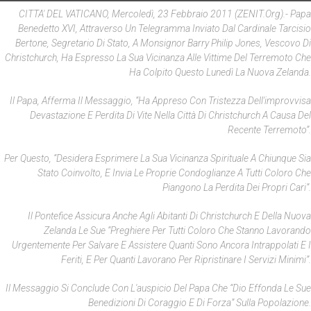
CITTA' DEL VATICANO, Mercoledì, 23 Febbraio 2011 (ZENIT.org).- Papa
Benedetto XVI, Attraverso Un Telegramma Inviato Dal Cardinale Tarcisio
Bertone, Segretario Di Stato, A Monsignor Barry Philip Jones, Vescovo Di
Christchurch, Ha Espresso La Sua Vicinanza Alle Vittime Del Terremoto Che
Ha Colpito Questo Lunedì La Nuova Zelanda.
Il Papa, Afferma Il Messaggio, “ha Appreso Con Tristezza Dell'improvvisa
Devastazione E Perdita Di Vite Nella Città Di Christchurch A Causa Del
Recente Terremoto”.
Per Questo, “desidera Esprimere La Sua Vicinanza Spirituale A Chiunque Sia
Stato Coinvolto, E Invia Le Proprie Condoglianze A Tutti Coloro Che
Piangono La Perdita Dei Propri Cari”.
Il Pontefice Assicura Anche Agli Abitanti Di Christchurch E Della Nuova
Zelanda Le Sue “preghiere Per Tutti Coloro Che Stanno Lavorando
Urgentemente Per Salvare E Assistere Quanti Sono Ancora Intrappolati E I
Feriti, E Per Quanti Lavorano Per Ripristinare I Servizi Minimi”.
Il Messaggio Si Conclude Con L'auspicio Del Papa Che “Dio Effonda Le Sue
Benedizioni Di Coraggio E Di Forza” Sulla Popolazione.