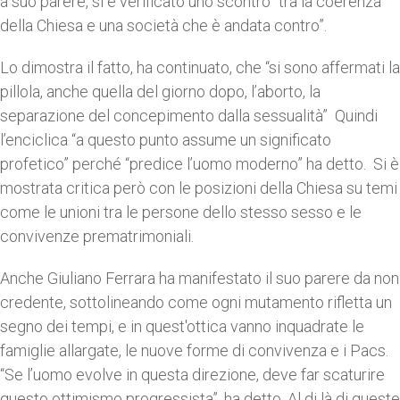
a suo parere, si è verificato uno scontro “tra la coerenza
della Chiesa e una società che è andata contro”.
Lo dimostra il fatto, ha continuato, che “si sono affermati la
pillola, anche quella del giorno dopo, l’aborto, la
separazione del concepimento dalla sessualità” Quindi
l’enciclica “a questo punto assume un significato
profetico” perché “predice l’uomo moderno” ha detto. Si è
mostrata critica però con le posizioni della Chiesa su temi
come le unioni tra le persone dello stesso sesso e le
convivenze prematrimoniali.
Anche Giuliano Ferrara ha manifestato il suo parere da non
credente, sottolineando come ogni mutamento rifletta un
segno dei tempi, e in quest'ottica vanno inquadrate le
famiglie allargate, le nuove forme di convivenza e i Pacs.
“Se l’uomo evolve in questa direzione, deve far scaturire
questo ottimismo progressista”, ha detto. Al di là di queste