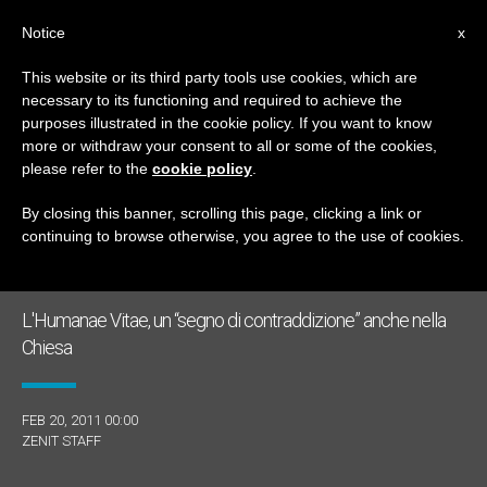
IT
Notice
x
This website or its third party tools use cookies, which are
necessary to its functioning and required to achieve the
GIORNO
purposes illustrated in the cookie policy. If you want to know
Febbraio 20th, 2011
more or withdraw your consent to all or some of the cookies,
please refer to the
cookie policy
.
By closing this banner, scrolling this page, clicking a link or
continuing to browse otherwise, you agree to the use of cookies.
ULTIME NOTIZIE
L'Humanae Vitae, un “segno di contraddizione” anche nella
Chiesa
FEB 20, 2011 00:00
ZENIT STAFF