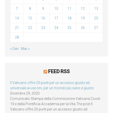
7
8
9
10
11
12
13
14
15
16
17
18
19
20
21
22
23
24
25
26
27
28
« Gen
Mar »
FEED RSS
Il Vaticano offre 20 punti per un accesso giusto ed
universale ai vaccini, per un mondo più sano e giusto
Dicembre 29, 2020
Comunicato Stampa della Commissione Vaticana Covid-
19 e della Pontificia Accademia per la Vita The post Il
Vaticano offre 20 punti per un accesso giusto ed