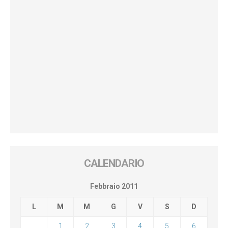
CALENDARIO
Febbraio 2011
L
M
M
G
V
S
D
1
2
3
4
5
6