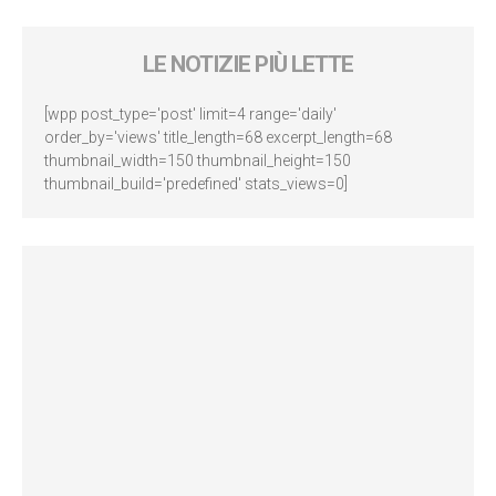
LE NOTIZIE PIÙ LETTE
[wpp post_type='post' limit=4 range='daily'
order_by='views' title_length=68 excerpt_length=68
thumbnail_width=150 thumbnail_height=150
thumbnail_build='predefined' stats_views=0]