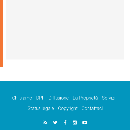
Chi siamo
DPF
Diffusione
La Proprietà
Servizi
Status legale
Copyright
Contattaci