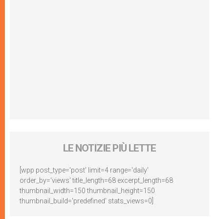
LE NOTIZIE PIÙ LETTE
[wpp post_type='post' limit=4 range='daily'
order_by='views' title_length=68 excerpt_length=68
thumbnail_width=150 thumbnail_height=150
thumbnail_build='predefined' stats_views=0]