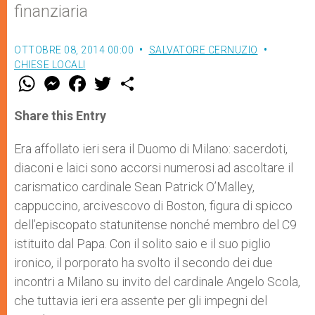
finanziaria
OTTOBRE 08, 2014 00:00
SALVATORE CERNUZIO
CHIESE LOCALI
W
M
F
T
S
h
e
a
w
h
a
s
c
i
a
t
s
e
t
r
Share this Entry
s
e
b
t
e
A
n
o
e
p
g
o
r
Era affollato ieri sera il Duomo di Milano: sacerdoti,
p
e
k
diaconi e laici sono accorsi numerosi ad ascoltare il
r
carismatico cardinale Sean Patrick O’Malley,
cappuccino, arcivescovo di Boston, figura di spicco
dell’episcopato statunitense nonché membro del C9
istituito dal Papa. Con il solito saio e il suo piglio
ironico, il porporato ha svolto il secondo dei due
incontri a Milano su invito del cardinale Angelo Scola,
che tuttavia ieri era assente per gli impegni del