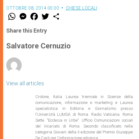
OTTOBRE 08, 2014 00:00
CHIESE LOCALI
W
M
F
T
S
h
e
a
w
h
a
s
c
i
a
t
s
e
t
r
Share this Entry
s
e
b
t
e
A
n
o
e
p
g
o
r
Salvatore Cernuzio
p
e
k
r
View all articles
Crotone, Italia Laurea triennale in Scienze della
comunicazione, informazione e marketing e Laurea
specialistica in Editoria e Giornalismo presso
l'Università LUMSA di Roma. Radio Vaticana. Roma
Sette. "Ecclesia in Urbe". Ufficio Comunicazioni sociali
del Vicariato di Roma. Secondo classificato nella
categoria Giovani della II edizione del Premio Giuseppe
De Carli per l'informazione religiosa