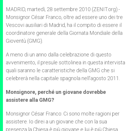
A
n
o
e
p
g
o
r
MADRID, martedì, 28 settembre 2010 (ZENIT.org).-
p
e
k
Monsignor César Franco, oltre ad essere uno dei tre
r
Vescovi ausiliari di Madrid, ha il compito di essere il
coordinatore generale della Giornata Mondiale della
Gioventù (GMG).
A meno di un anno dalla celebrazione di questo
avvenimento, il presule sottolinea in questa intervista
quali saranno le caratteristiche della GMG che si
celebrerà nella capitale spagnola nell’agosto 2011.
Monsignore, perché un giovane dovrebbe
assistere alla GMG?
Monsignor César Franco: Ci sono molte ragioni per
assistere. Io direi a un giovane che con la sua
presenza la Chiesa è più giovane e lui è più Chiesa.