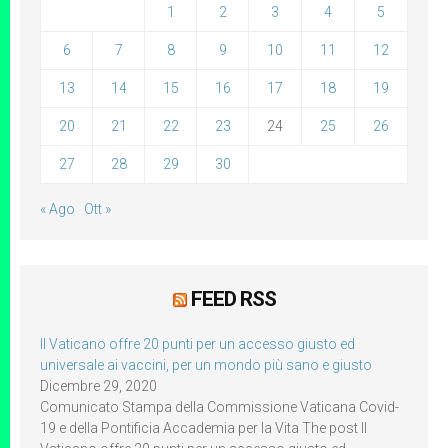
1
2
3
4
5
6
7
8
9
10
11
12
13
14
15
16
17
18
19
20
21
22
23
24
25
26
27
28
29
30
« Ago
Ott »
FEED RSS
Il Vaticano offre 20 punti per un accesso giusto ed
universale ai vaccini, per un mondo più sano e giusto
Dicembre 29, 2020
Comunicato Stampa della Commissione Vaticana Covid-
19 e della Pontificia Accademia per la Vita The post Il