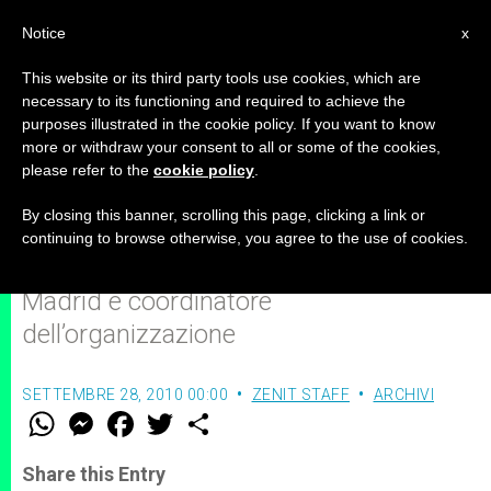
IT
Notice
x
This website or its third party tools use cookies, which are
necessary to its functioning and required to achieve the
purposes illustrated in the cookie policy. If you want to know
La Giornata della Gioventù di
more or withdraw your consent to all or some of the cookies,
please refer to the
cookie policy
.
Madrid avrà un sapore unico
By closing this banner, scrolling this page, clicking a link or
continuing to browse otherwise, you agree to the use of cookies.
Intervista al Vescovo ausiliare di
Madrid e coordinatore
dell’organizzazione
SETTEMBRE 28, 2010 00:00
ZENIT STAFF
ARCHIVI
W
M
F
T
S
h
e
a
w
h
a
s
c
i
a
t
s
e
t
r
Share this Entry
s
e
b
t
e