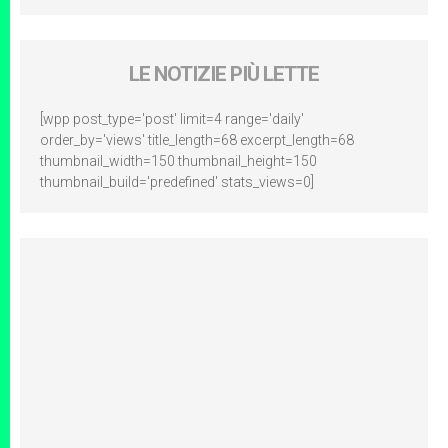
LE NOTIZIE PIÙ LETTE
[wpp post_type='post' limit=4 range='daily'
order_by='views' title_length=68 excerpt_length=68
thumbnail_width=150 thumbnail_height=150
thumbnail_build='predefined' stats_views=0]