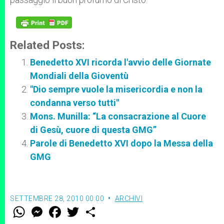
Related Posts:
Benedetto XVI ricorda l'avvio delle Giornate
Mondiali della Gioventù
"Dio sempre vuole la misericordia e non la
condanna verso tutti"
Mons. Munilla: “La consacrazione al Cuore
di Gesù, cuore di questa GMG”
Parole di Benedetto XVI dopo la Messa della
GMG
SETTEMBRE 28, 2010 00:00
ARCHIVI
W
M
F
T
S
h
e
a
w
h
a
s
c
i
a