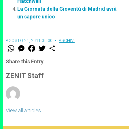
Hatchwell
La Giornata della Gioventù di Madrid avrà
un sapore unico
AGOSTO 21, 2011 00:00
ARCHIVI
W
M
F
T
S
h
e
a
w
h
a
s
c
i
a
t
s
e
t
r
Share this Entry
s
e
b
t
e
A
n
o
e
p
g
o
r
ZENIT Staff
p
e
k
r
View all articles