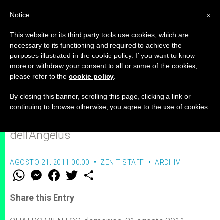
IT
Notice
x
This website or its third party tools use cookies, which are
necessary to its functioning and required to achieve the
purposes illustrated in the cookie policy. If you want to know
Parole di Benedetto XVI dopo la
more or withdraw your consent to all or some of the cookies,
please refer to the
cookie policy
.
Messa della GMG
By closing this banner, scrolling this page, clicking a link or
continuing to browse otherwise, you agree to the use of cookies.
Recitando la preghiera mariana
dell’Angelus
AGOSTO 21, 2011 00:00
ZENIT STAFF
ARCHIVI
W
M
F
T
S
h
e
a
w
h
a
s
c
i
a
t
s
e
t
r
Share this Entry
s
e
b
t
e
A
n
o
e
p
g
o
r