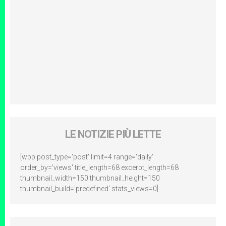
LE NOTIZIE PIÙ LETTE
[wpp post_type='post' limit=4 range='daily'
order_by='views' title_length=68 excerpt_length=68
thumbnail_width=150 thumbnail_height=150
thumbnail_build='predefined' stats_views=0]