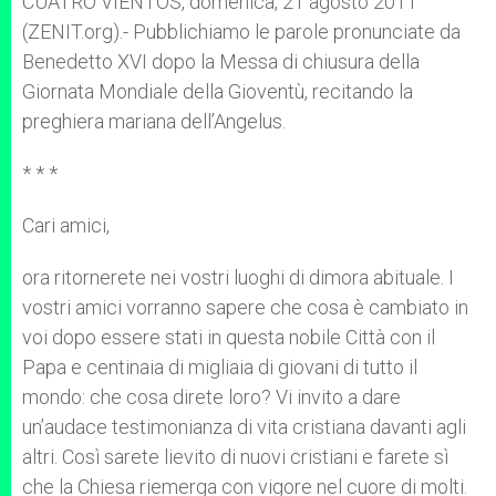
CUATRO VIENTOS, domenica, 21 agosto 2011
p
e
k
(ZENIT.org).- Pubblichiamo le parole pronunciate da
r
Benedetto XVI dopo la Messa di chiusura della
Giornata Mondiale della Gioventù, recitando la
preghiera mariana dell’Angelus.
* * *
Cari amici,
ora ritornerete nei vostri luoghi di dimora abituale. I
vostri amici vorranno sapere che cosa è cambiato in
voi dopo essere stati in questa nobile Città con il
Papa e centinaia di migliaia di giovani di tutto il
mondo: che cosa direte loro? Vi invito a dare
un’audace testimonianza di vita cristiana davanti agli
altri. Così sarete lievito di nuovi cristiani e farete sì
che la Chiesa riemerga con vigore nel cuore di molti.