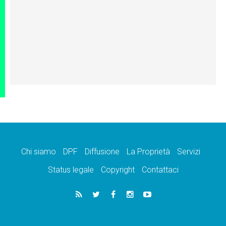
Chi siamo
DPF
Diffusione
La Proprietà
Servizi
Status legale
Copyright
Contattaci