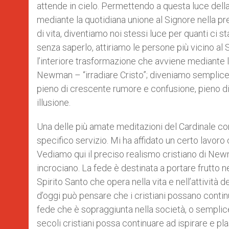
attende in cielo. Permettendo a questa luce dell
mediante la quotidiana unione al Signore nella pr
di vita, diventiamo noi stessi luce per quanti ci s
senza saperlo, attiriamo le persone più vicino al S
l’interiore trasformazione che avviene mediante 
Newman – “irradiare Cristo”; diveniamo semplicem
pieno di crescente rumore e confusione, pieno d
illusione.
Una delle più amate meditazioni del Cardinale cont
specifico servizio. Mi ha affidato un certo lavoro c
Vediamo qui il preciso realismo cristiano di Newma
incrociano. La fede è destinata a portare frutto
Spirito Santo che opera nella vita e nell’attivit
d’oggi può pensare che i cristiani possano continu
fede che è sopraggiunta nella società, o semplic
secoli cristiani possa continuare ad ispirare e pl