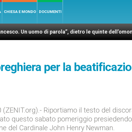
A
CHIESA E MONDO
DOCUMENTI
mo di parola”, dietro le quinte dell’omonimo film di 
 preghiera per la beatificazi
n
ZENIT.org).- Riportiamo il testo del disco
ato questo sabato pomeriggio presiedendo
zione del Cardinale John Henry Newman.