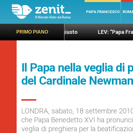
PAPA FRANCESCO
ROM
o più sano e giusto
LEV: “Papa Francesco. Un uo
PRIMO PIANO
Il Papa nella veglia di
del Cardinale Newma
LONDRA, sabato, 18 settembre 2010 (
che Papa Benedetto XVI ha pronunci
veglia di preghiera per la beatifica