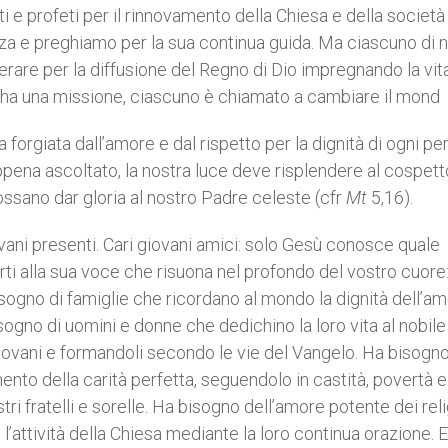
nti e profeti per il rinnovamento della Chiesa e della società
nza e preghiamo per la sua continua guida. Ma ciascuno di n
perare per la diffusione del Regno di Dio impregnando la vit
i ha una missione, ciascuno è chiamato a cambiare il mond
ra forgiata dall’amore e dal rispetto per la dignità di ogni p
pena ascoltato, la nostra luce deve risplendere al cospett
ossano dar gloria al nostro Padre celeste (cfr
Mt
5,16).
ovani presenti. Cari giovani amici: solo Gesù conosce quale
erti alla sua voce che risuona nel profondo del vostro cuore
bisogno di famiglie che ricordano al mondo la dignità dell’a
isogno di uomini e donne che dedichino la loro vita al nobile
ovani e formandoli secondo le vie del Vangelo. Ha bisogno
ento della carità perfetta, seguendolo in castità, povertà e
i fratelli e sorelle. Ha bisogno dell’amore potente dei reli
’attività della Chiesa mediante la loro continua orazione. 