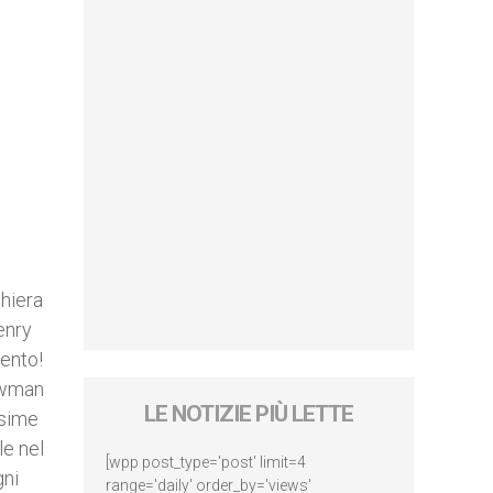
ghiera
enry
mento!
ewman
LE NOTIZIE PIÙ LETTE
ssime
le nel
[wpp post_type='post' limit=4
gni
range='daily' order_by='views'