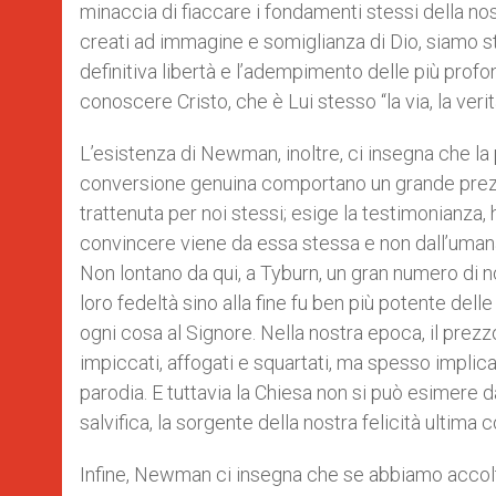
minaccia di fiaccare i fondamenti stessi della n
creati ad immagine e somiglianza di Dio, siamo sta
definitiva libertà e l’adempimento delle più profo
conoscere Cristo, che è Lui stesso “la via, la verità
L’esistenza di Newman, inoltre, ci insegna che la p
conversione genuina comportano un grande prezzo
trattenuta per noi stessi; esige la testimonianza,
convincere viene da essa stessa e non dall’umana
Non lontano da qui, a Tyburn, un gran numero di nos
loro fedeltà sino alla fine fu ben più potente del
ogni cosa al Signore. Nella nostra epoca, il prezz
impiccati, affogati e squartati, ma spesso implica l
parodia. E tuttavia la Chiesa non si può esimere d
salvifica, la sorgente della nostra felicità ultim
Infine, Newman ci insegna che se abbiamo accolto 