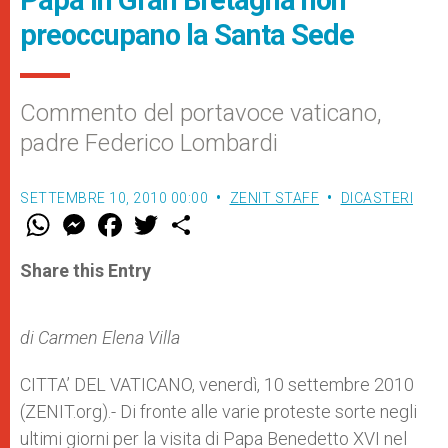
Papa in Gran Bretagna non
preoccupano la Santa Sede
Commento del portavoce vaticano,
padre Federico Lombardi
SETTEMBRE 10, 2010 00:00
ZENIT STAFF
DICASTERI
W
M
F
T
S
h
e
a
w
h
a
s
c
i
a
t
s
e
t
r
Share this Entry
s
e
b
t
e
A
n
o
e
p
g
o
r
p
e
k
di Carmen Elena Villa
r
CITTA’ DEL VATICANO, venerdì, 10 settembre 2010
(ZENIT.org).- Di fronte alle varie proteste sorte negli
ultimi giorni per la visita di Papa Benedetto XVI nel