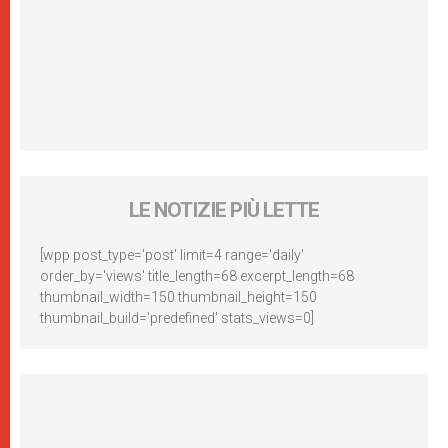
LE NOTIZIE PIÙ LETTE
[wpp post_type='post' limit=4 range='daily'
order_by='views' title_length=68 excerpt_length=68
thumbnail_width=150 thumbnail_height=150
thumbnail_build='predefined' stats_views=0]