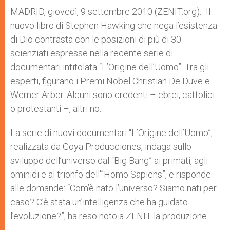
A
n
o
e
p
g
o
r
MADRID, giovedì, 9 settembre 2010 (ZENIT.org).- Il
p
e
k
nuovo libro di Stephen Hawking che nega l’esistenza
r
di Dio contrasta con le posizioni di più di 30
scienziati espresse nella recente serie di
documentari intitolata “L’Origine dell’Uomo”. Tra gli
esperti, figurano i Premi Nobel Christian De Duve e
Werner Arber. Alcuni sono credenti – ebrei, cattolici
o protestanti –, altri no.
La serie di nuovi documentari “L’Origine dell’Uomo”,
realizzata da Goya Producciones, indaga sullo
sviluppo dell’universo dal “Big Bang” ai primati, agli
ominidi e al trionfo dell'”Homo Sapiens”, e risponde
alle domande: “Com’è nato l’universo? Siamo nati per
caso? C’è stata un’intelligenza che ha guidato
l’evoluzione?”, ha reso noto a ZENIT la produzione.