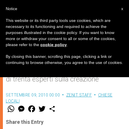
IT
Notice
x
This website or its third party tools use cookies, which are
necessary to its functioning and required to achieve the
purposes illustrated in the cookie policy. If you want to know
Scienziati di tutto il mondo
more or withdraw your consent to all or some of the cookies,
please refer to the
cookie policy
.
smentiscono le tesi di Hawking
By closing this banner, scrolling this page, clicking a link or
continuing to browse otherwise, you agree to the use of cookies.
Dei documentari raccolgono le opinioni
di trenta esperti sulla creazione
SETTEMBRE 09, 2010 00:00
ZENIT STAFF
CHIESE
LOCALI
W
M
F
T
S
h
e
a
w
h
a
s
c
i
a
t
s
e
t
r
Share this Entry
s
e
b
t
e