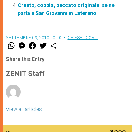
Creato, coppia, peccato originale: se ne
parla a San Giovanni in Laterano
SETTEMBRE 09, 2010 00:00
CHIESE LOCALI
W
M
F
T
S
h
e
a
w
h
a
s
c
i
a
t
s
e
t
r
Share this Entry
s
e
b
t
e
A
n
o
e
p
g
o
r
ZENIT Staff
p
e
k
r
View all articles