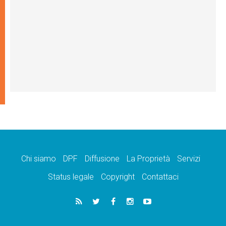
Chi siamo
DPF
Diffusione
La Proprietà
Servizi
Status legale
Copyright
Contattaci