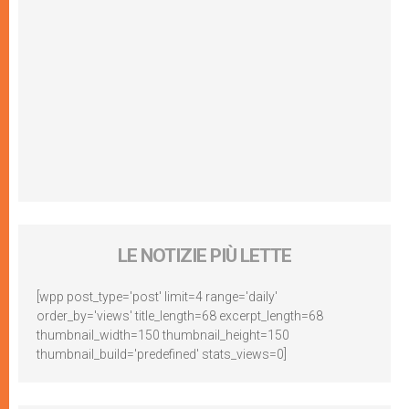
LE NOTIZIE PIÙ LETTE
[wpp post_type='post' limit=4 range='daily'
order_by='views' title_length=68 excerpt_length=68
thumbnail_width=150 thumbnail_height=150
thumbnail_build='predefined' stats_views=0]