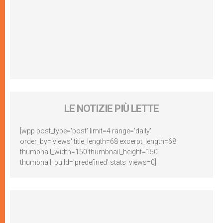
LE NOTIZIE PIÙ LETTE
[wpp post_type='post' limit=4 range='daily'
order_by='views' title_length=68 excerpt_length=68
thumbnail_width=150 thumbnail_height=150
thumbnail_build='predefined' stats_views=0]