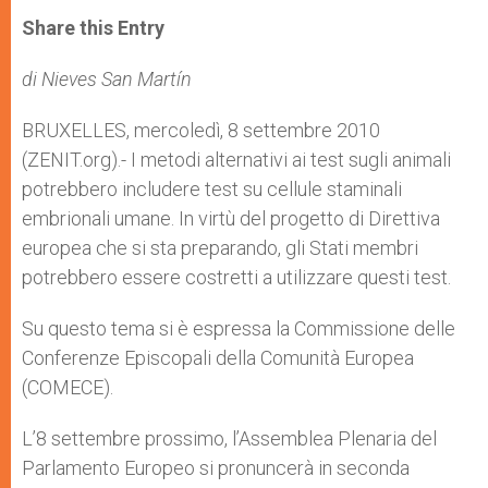
a
s
c
i
a
t
s
e
t
r
Share this Entry
s
e
b
t
e
A
n
o
e
p
g
o
r
di Nieves San Martín
p
e
k
r
BRUXELLES, mercoledì, 8 settembre 2010
(ZENIT.org).- I metodi alternativi ai test sugli animali
potrebbero includere test su cellule staminali
embrionali umane. In virtù del progetto di Direttiva
europea che si sta preparando, gli Stati membri
potrebbero essere costretti a utilizzare questi test.
Su questo tema si è espressa la Commissione delle
Conferenze Episcopali della Comunità Europea
(COMECE).
L’8 settembre prossimo, l’Assemblea Plenaria del
Parlamento Europeo si pronuncerà in seconda