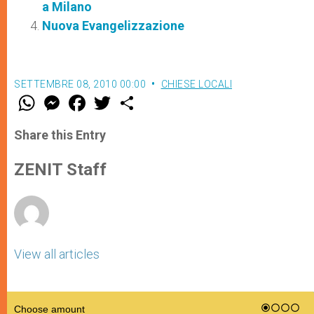
a Milano
Nuova Evangelizzazione
SETTEMBRE 08, 2010 00:00
CHIESE LOCALI
W
M
F
T
S
h
e
a
w
h
a
s
c
i
a
t
s
e
t
r
Share this Entry
s
e
b
t
e
A
n
o
e
p
g
o
r
ZENIT Staff
p
e
k
r
View all articles