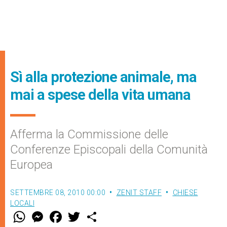
Sì alla protezione animale, ma
mai a spese della vita umana
Afferma la Commissione delle
Conferenze Episcopali della Comunità
Europea
SETTEMBRE 08, 2010 00:00
ZENIT STAFF
CHIESE
LOCALI
W
M
F
T
S
h
e
a
w
h