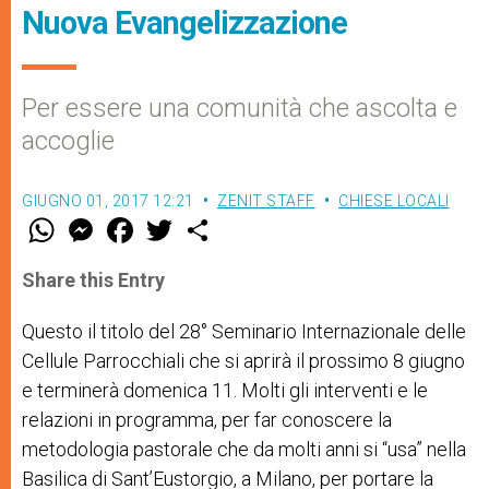
Nuova Evangelizzazione
Per essere una comunità che ascolta e
accoglie
GIUGNO 01, 2017 12:21
ZENIT STAFF
CHIESE LOCALI
W
M
F
T
S
h
e
a
w
h
a
s
c
i
a
t
s
e
t
r
Share this Entry
s
e
b
t
e
A
n
o
e
p
g
o
r
Questo il titolo del 28° Seminario Internazionale delle
p
e
k
Cellule Parrocchiali che si aprirà il prossimo 8 giugno
r
e terminerà domenica 11. Molti gli interventi e le
relazioni in programma, per far conoscere la
metodologia pastorale che da molti anni si “usa” nella
Basilica di Sant’Eustorgio, a Milano, per portare la