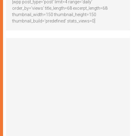
[wpp post_type='post' limit=4 range='daily'
order_by='views' title_length=68 excerpt_length=68
thumbnail_width=150 thumbnail_height=150
thumbnail_build='predefined' stats_views=0]