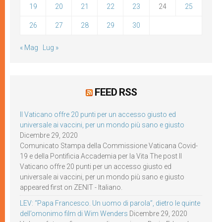
19
20
21
22
23
24
25
26
27
28
29
30
« Mag
Lug »
FEED RSS
Il Vaticano offre 20 punti per un accesso giusto ed
universale ai vaccini, per un mondo più sano e giusto
Dicembre 29, 2020
Comunicato Stampa della Commissione Vaticana Covid-
19 e della Pontificia Accademia per la Vita The post Il
Vaticano offre 20 punti per un accesso giusto ed
universale ai vaccini, per un mondo più sano e giusto
appeared first on ZENIT - Italiano.
LEV: “Papa Francesco. Un uomo di parola”, dietro le quinte
dell’omonimo film di Wim Wenders
Dicembre 29, 2020