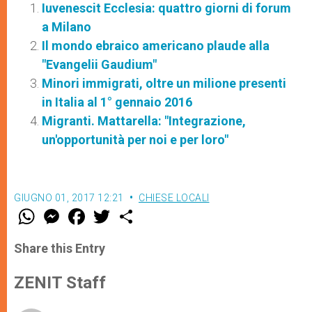
Iuvenescit Ecclesia: quattro giorni di forum
a Milano
Il mondo ebraico americano plaude alla
"Evangelii Gaudium"
Minori immigrati, oltre un milione presenti
in Italia al 1° gennaio 2016
Migranti. Mattarella: "Integrazione,
un'opportunità per noi e per loro"
GIUGNO 01, 2017 12:21
CHIESE LOCALI
W
M
F
T
S
h
e
a
w
h
a
s
c
i
a
t
s
e
t
r
Share this Entry
s
e
b
t
e
A
n
o
e
p
g
o
r
ZENIT Staff
p
e
k
r