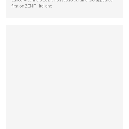
Lunedì 4 gennaio 2021: Possesso cardinalizio appeared
first on ZENIT - Italiano.