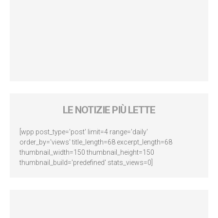
LE NOTIZIE PIÙ LETTE
[wpp post_type='post' limit=4 range='daily'
order_by='views' title_length=68 excerpt_length=68
thumbnail_width=150 thumbnail_height=150
thumbnail_build='predefined' stats_views=0]