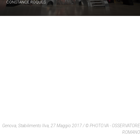
CONSTANCE ROQUES
Genova, Stabilimento Ilva, 27 Maggio 2017 / © PHOTO.VA - OSSERVATORE
ROMANO