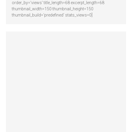
order_by='views' title_length=68 excerpt_length=68
thumbnail_width=150 thumbnail_height=150
thumbnail_build='predefined' stats_views=0]