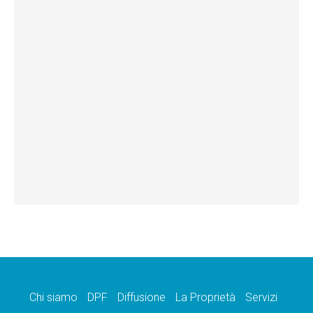
Chi siamo
DPF
Diffusione
La Proprietà
Servizi