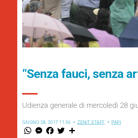
“Senza fauci, senza art
Udienza generale di mercoledì 28 gi
GIUGNO 28, 2017 11:56
ZENIT STAFF
PAPI
W
M
F
T
S
h
e
a
w
h
a
s
c
i
a