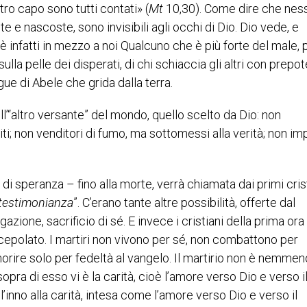
stro capo sono tutti contati» (
Mt
10,30). Come dire che nes
e nascoste, sono invisibili agli occhi di Dio. Dio vede, e
è infatti in mezzo a noi Qualcuno che è più forte del male, 
sulla pelle dei disperati, di chi schiaccia gli altri con prep
e di Abele che grida dalla terra.
l’“altro versante” del mondo, quello scelto da Dio: non
ti; non venditori di fumo, ma sottomessi alla verità; non im
 di speranza – fino alla morte, verrà chiamata dai primi cris
testimonianza
”. C’erano tante altre possibilità, offerte dal
ione, sacrificio di sé. E invece i cristiani della prima ora 
polato. I martiri non vivono per sé, non combattono per
orire solo per fedeltà al vangelo. Il martirio non è nemmen
sopra di esso vi è la carità, cioè l’amore verso Dio e verso i
inno alla carità, intesa come l’amore verso Dio e verso il