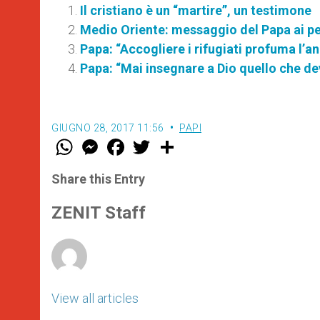
Il cristiano è un “martire”, un testimone
Medio Oriente: messaggio del Papa ai pel
Papa: “Accogliere i rifugiati profuma l’a
Papa: “Mai insegnare a Dio quello che de
GIUGNO 28, 2017 11:56
PAPI
W
M
F
T
S
h
e
a
w
h
a
s
c
i
a
t
s
e
t
r
Share this Entry
s
e
b
t
e
A
n
o
e
p
g
o
r
ZENIT Staff
p
e
k
r
View all articles