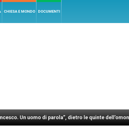
A
CHIESA E MONDO
DOCUMENTI
i parola”, dietro le quinte dell’omonimo film di Wim