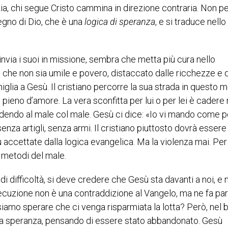
zia, chi segue Cristo cammina in direzione contraria. Non p
Regno di Dio, che è una
logica di speranza
, e si traduce nello 
nvia i suoi in missione, sembra che metta più cura nello
tiano che non sia umile e povero, distaccato dalle ricchezze e 
glia a Gesù. Il cristiano percorre la sua strada in questo 
 pieno d’amore. La vera sconfitta per lui o per lei è cadere 
ondendo al male col male. Gesù ci dice: «Io vi mando come 
nza artigli, senza armi. Il cristiano piuttosto dovrà essere
ù accettate dalla logica evangelica. Ma la violenza mai. Per
 metodi del male.
 di difficoltà, si deve credere che Gesù sta davanti a noi, e 
cuzione non è una contraddizione al Vangelo, ma ne fa par
amo sperare che ci venga risparmiata la lotta? Però, nel b
 la speranza, pensando di essere stato abbandonato. Gesù