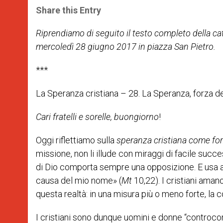
t
s
e
t
r
Share this Entry
s
e
b
t
e
A
n
o
e
p
g
o
r
Riprendiamo di seguito il testo completo della c
p
e
k
mercoledì 28 giugno 2017 in piazza San Pietro.
r
***
La Speranza cristiana – 28. La Speranza, forza de
Cari fratelli e sorelle, buongiorno
!
Oggi riflettiamo sulla
speranza cristiana come forz
missione, non li illude con miraggi di facile succ
di Dio comporta sempre una opposizione. E usa an
causa del mio nome» (
Mt
10,22). I cristiani ama
questa realtà: in una misura più o meno forte, la c
I cristiani sono dunque uomini e donne “controcor