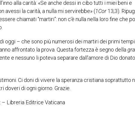
nno alla carità: «Se anche dessi in cibo tutti i miei beni e
 avessi la carità, a nulla mi servirebbe» (
1Cor
13,3). Ripug
 essere chiamati “martiri”: non c’è nulla nella loro fine che p
o.
 e di oggi – che sono più numerosi dei martiri dei primi tempi 
 hanno affrontato la prova. Questa fortezza è segno della
gr
ente e nessuno li poteva separare dall’amore di Dio donato
timoni. Ci doni di vivere la speranza cristiana soprattutto n
i doveri di ogni giorno. Grazie.
 – Libreria Editrice Vaticana