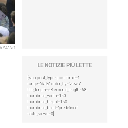
E ROMANO
LE NOTIZIE PIÙ LETTE
[wpp post_type='post' limit=4
range='daily' order_by='views'
title_length=68 excerpt_length=68
thumbnail_width=150
thumbnail_height=150
thumbnail_build='predefined'
stats_views=0]