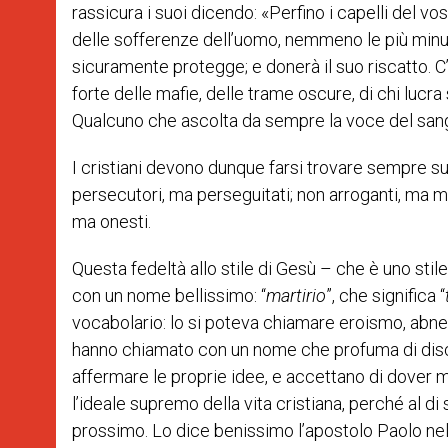
rassicura i suoi dicendo: «Perfino i capelli del vo
delle sofferenze dell’uomo, nemmeno le più minute 
sicuramente protegge; e donerà il suo riscatto. C’
forte delle mafie, delle trame oscure, di chi lucra 
Qualcuno che ascolta da sempre la voce del sangu
I cristiani devono dunque farsi trovare sempre sul
persecutori, ma perseguitati; non arroganti, ma mi
ma onesti.
Questa fedeltà allo stile di Gesù – che è uno stile
con un nome bellissimo: “
martirio
”, che significa “
vocabolario: lo si poteva chiamare eroismo, abnegaz
hanno chiamato con un nome che profuma di disce
affermare le proprie idee, e accettano di dover m
l’ideale supremo della vita cristiana, perché al di 
prossimo. Lo dice benissimo l’apostolo Paolo nell’