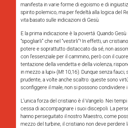
manifesta in varie forme di egoismo e di ingiusti
spirito polemico, ma per fedeltà alla logica del 
vita basato sulle indicazioni di Gesù.
E la prima indicazione è la
povertà
. Quando Gesù i
“spogliarli” che nel “vestirli”! In effetti, un cris
potere e soprattutto distaccato da sé, non assomi
con l’essenziale per il cammino, però con il cuore
tentazione della vendetta e della violenza, risp
in mezzo a lupi» (
Mt
10,16). Dunque senza fauci, se
prudente, a volte anche scaltro: queste sono virt
sconfiggere il male, non si possono condividere i
L’unica forza del cristiano è il Vangelo. Nei tempi
cessa di accompagnare i suoi discepoli. La perse
hanno perseguitato il nostro Maestro, come possi
mezzo del turbine, il cristiano non deve perdere