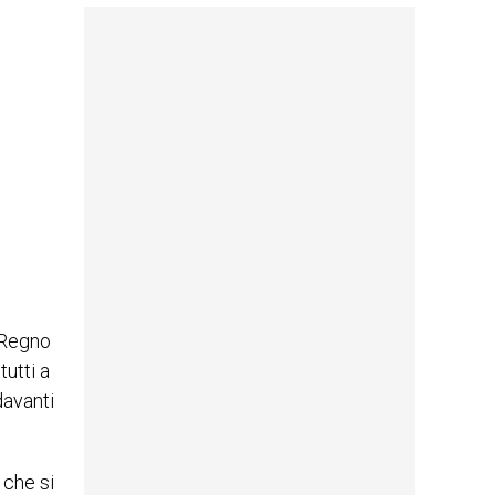
l Regno
utti a
davanti
 che si