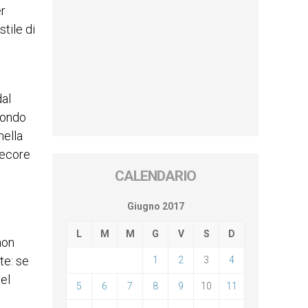
er
stile di
dal
mondo
nella
pecore
CALENDARIO
Giugno 2017
L
M
M
G
V
S
D
non
te: se
1
2
3
4
el
5
6
7
8
9
10
11