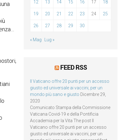
12
13
14
15
16
17
18
suna
19
20
21
22
23
24
25
più
26
27
28
29
30
otenza…
« Mag
Lug »
postori,
FEED RSS
Il Vaticano offre 20 punti per un accesso
tiani
giusto ed universale ai vaccini, per un
mondo più sano e giusto
Dicembre 29,
lo
2020
Comunicato Stampa della Commissione
Vaticana Covid-19 e della Pontificia
o
Accademia per la Vita The post Il
l
Vaticano offre 20 punti per un accesso
giusto ed universale ai vaccini, per un