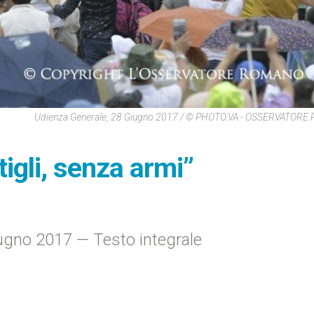
Udienza Generale, 28 Giugno 2017 / © PHOTO.VA - OSSERVATOR
igli, senza armi”
ugno 2017 — Testo integrale