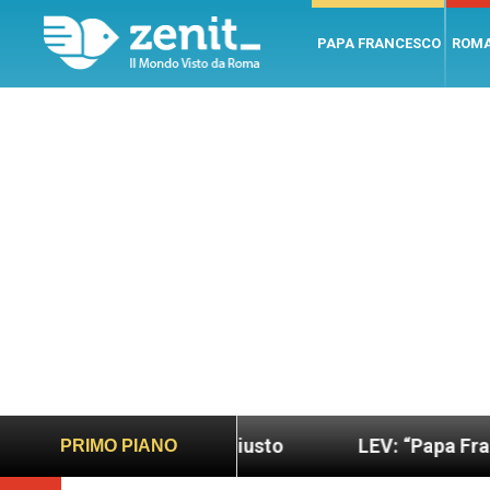
PAPA FRANCESCO
ROM
ù sano e giusto
LEV: “Papa Francesco. Un uomo d
PRIMO PIANO