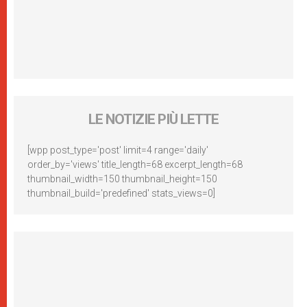
LE NOTIZIE PIÙ LETTE
[wpp post_type='post' limit=4 range='daily'
order_by='views' title_length=68 excerpt_length=68
thumbnail_width=150 thumbnail_height=150
thumbnail_build='predefined' stats_views=0]