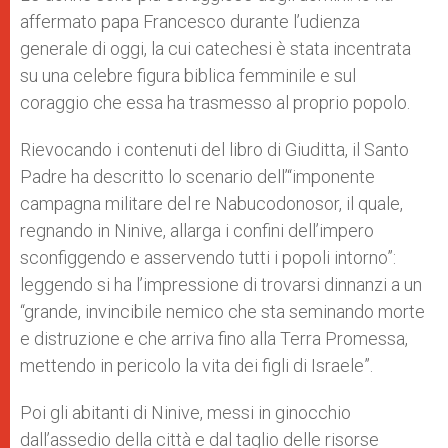
p
e
k
affermato papa Francesco durante l’udienza
r
generale di oggi, la cui catechesi è stata incentrata
su una celebre figura biblica femminile e sul
coraggio che essa ha trasmesso al proprio popolo.
Rievocando i contenuti del libro di Giuditta, il Santo
Padre ha descritto lo scenario dell’“imponente
campagna militare del re Nabucodonosor, il quale,
regnando in Ninive, allarga i confini dell’impero
sconfiggendo e asservendo tutti i popoli intorno”:
leggendo si ha l’impressione di trovarsi dinnanzi a un
“grande, invincibile nemico che sta seminando morte
e distruzione e che arriva fino alla Terra Promessa,
mettendo in pericolo la vita dei figli di Israele”.
Poi gli abitanti di Ninive, messi in ginocchio
dall’assedio della città e dal taglio delle risorse