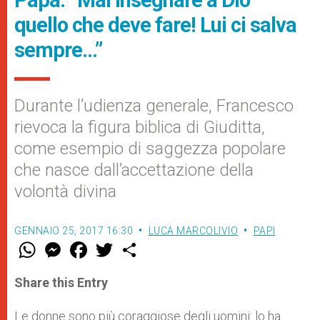
quello che deve fare! Lui ci salva
sempre…”
Durante l’udienza generale, Francesco
rievoca la figura biblica di Giuditta,
come esempio di saggezza popolare
che nasce dall’accettazione della
volontà divina
GENNAIO 25, 2017 16:30
LUCA MARCOLIVIO
PAPI
W
M
F
T
S
h
e
a
w
h
a
s
c
i
a
t
s
e
t
r
Share this Entry
s
e
b
t
e
A
n
o
e
p
g
o
r
Le donne sono più coraggiose degli uomini: lo ha