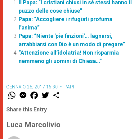
Il Papa: “I cristiani chiusi in sé stessi hanno il
puzzo delle cose chiuse"
Papa: “Accogliere i rifugiati profuma
l’anima”
Papa: “Niente 'pie finzioni'… lagnarsi,
arrabbiarsi con Dio è un modo di pregare”
“Attenzione all’idolatria! Non risparmia
nemmeno gli uomini di Chiesa…”
GENNAIO 25, 2017 16:30
PAPI
W
M
F
T
S
h
e
a
w
h
a
s
c
i
a
t
s
e
t
r
Share this Entry
s
e
b
t
e
A
n
o
e
p
g
o
r
Luca Marcolivio
p
e
k
r