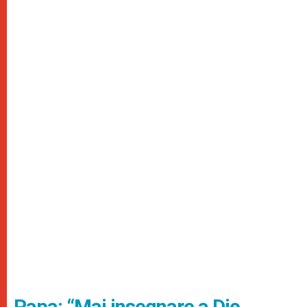
Papa: “Mai insegnare a Dio